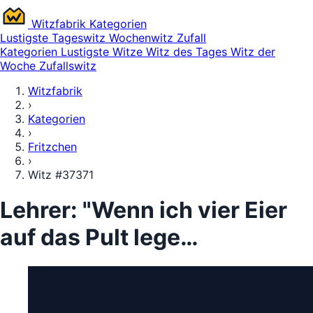
Witz
fabrik
Kategorien
Lustigste
Tageswitz
Wochenwitz
Zufall
Kategorien
Lustigste Witze
Witz des Tages
Witz der
Woche
Zufallswitz
Witzfabrik
›
Kategorien
›
Fritzchen
›
Witz #37371
Lehrer: "Wenn ich vier Eier
auf das Pult lege…