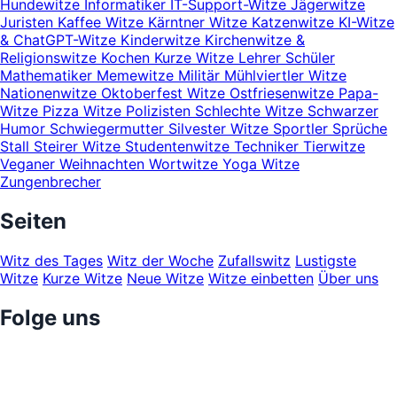
Hundewitze
Informatiker
IT-Support-Witze
Jägerwitze
Juristen
Kaffee Witze
Kärntner Witze
Katzenwitze
KI-Witze
& ChatGPT-Witze
Kinderwitze
Kirchenwitze &
Religionswitze
Kochen
Kurze Witze
Lehrer Schüler
Mathematiker
Memewitze
Militär
Mühlviertler Witze
Nationenwitze
Oktoberfest Witze
Ostfriesenwitze
Papa-
Witze
Pizza Witze
Polizisten
Schlechte Witze
Schwarzer
Humor
Schwiegermutter
Silvester Witze
Sportler
Sprüche
Stall
Steirer Witze
Studentenwitze
Techniker
Tierwitze
Veganer
Weihnachten
Wortwitze
Yoga Witze
Zungenbrecher
Seiten
Witz des Tages
Witz der Woche
Zufallswitz
Lustigste
Witze
Kurze Witze
Neue Witze
Witze einbetten
Über uns
Folge uns