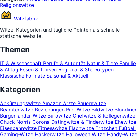
Religionswitze
Witz
fabrik
Witze, Kategorien und tägliche Pointen als schnelle
statische Website.
Themen
IT & Wissenschaft
Berufe & Autorität
Natur & Tiere
Familie
& Alltag
Essen & Trinken
Regional & Stereotypen
Klassische Formate
Saisonal & Aktuell
Kategorien
Abkürzungswitze
Amazon
Ärzte
Bauernwitze
Beamtenwitze
Beziehungen
Bier Witze
Bildwitze
Blondinen
Burgenländer Witze
Bürowitze
Chefwitze & Kollegenwitze
Chuck Norris
Corona
Datingwitze & Tinderwitze
Ehewitze
Eisenbahnwitze
Fitnesswitze
Flachwitze
Fritzchen
Fußball
Gaming-Witze
Hackerwitze
Halloween Witze
Handy-Witze