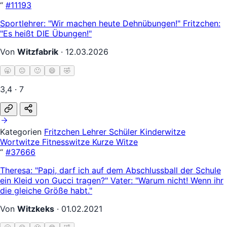
“
#11193
Sportlehrer: "Wir machen heute Dehnübungen!" Fritzchen:
"Es heißt DIE Übungen!"
Von
Witzfabrik
·
12.03.2026
🥱
😐
🙂
😄
🤣
3,4 · 7
Kategorien
Fritzchen
Lehrer Schüler
Kinderwitze
Wortwitze
Fitnesswitze
Kurze Witze
“
#37666
Theresa: "Papi, darf ich auf dem Abschlussball der Schule
ein Kleid von Gucci tragen?" Vater: "Warum nicht! Wenn ihr
die gleiche Größe habt."
Von
Witzkeks
·
01.02.2021