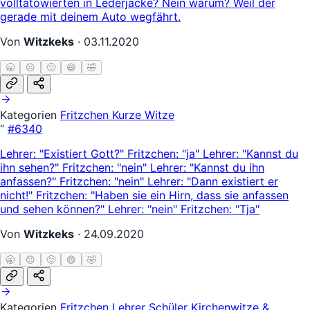
volltätowierten in Lederjacke? Nein warum? Weil der
gerade mit deinem Auto wegfährt.
Von
Witzkeks
·
03.11.2020
🥱
😐
🙂
😄
🤣
Kategorien
Fritzchen
Kurze Witze
“
#6340
Lehrer: "Existiert Gott?" Fritzchen: "ja" Lehrer: "Kannst du
ihn sehen?" Fritzchen: "nein" Lehrer: "Kannst du ihn
anfassen?" Fritzchen: "nein" Lehrer: "Dann existiert er
nicht!" Fritzchen: "Haben sie ein Hirn, dass sie anfassen
und sehen können?" Lehrer: "nein" Fritzchen: "Tja"
Von
Witzkeks
·
24.09.2020
🥱
😐
🙂
😄
🤣
Kategorien
Fritzchen
Lehrer Schüler
Kirchenwitze &