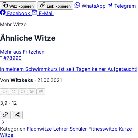
WhatsApp
Telegram
Witz kopieren
Link kopieren
Facebook
E-Mail
Mehr Witze
Ähnliche Witze
Mehr aus Fritzchen
“
#78990
In meinem Schwimmkurs ist seit Tagen keiner Aufgetaucht!
Von
Witzkeks
·
21.06.2021
🥱
😐
🙂
😄
🤣
3,9 · 12
Kategorien
Flachwitze
Lehrer Schüler
Fitnesswitze
Kurze
Witze