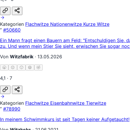
Kategorien
Flachwitze
Nationenwitze
Kurze Witze
“
#50660
Ein Mann fragt einen Bauern am Feld: "Entschuldigen Sie, d
zu. Und wenn mein Stier Sie sieht, erwischen Sie sogar no
Von
Witzfabrik
·
13.05.2026
🥱
😐
🙂
😄
🤣
4,1 · 7
Kategorien
Flachwitze
Eisenbahnwitze
Tierwitze
“
#78990
In meinem Schwimmkurs ist seit Tagen keiner Aufgetaucht!
Von
Witzkeks
·
21.06.2021