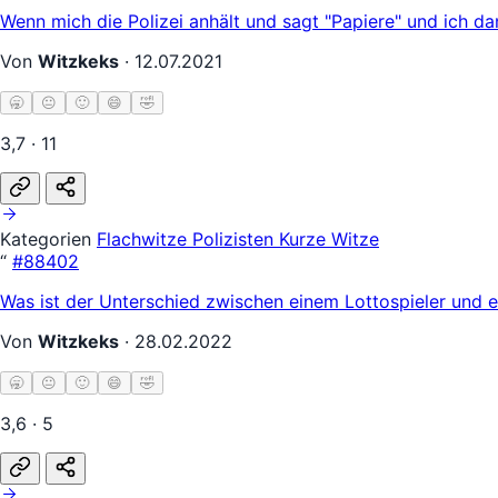
Wenn mich die Polizei anhält und sagt "Papiere" und ich d
Von
Witzkeks
·
12.07.2021
🥱
😐
🙂
😄
🤣
3,7 · 11
Kategorien
Flachwitze
Polizisten
Kurze Witze
“
#88402
Was ist der Unterschied zwischen einem Lottospieler und 
Von
Witzkeks
·
28.02.2022
🥱
😐
🙂
😄
🤣
3,6 · 5