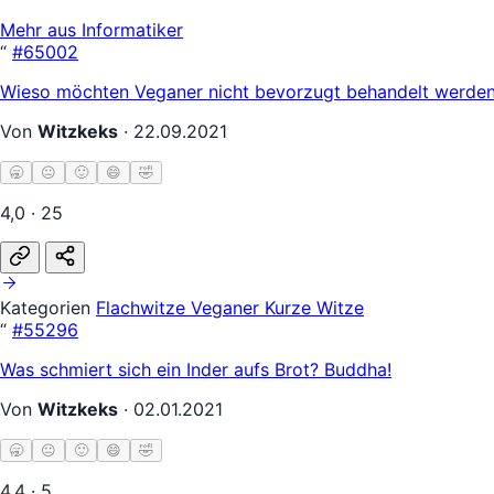
Mehr aus Informatiker
“
#65002
Wieso möchten Veganer nicht bevorzugt behandelt werden?
Von
Witzkeks
·
22.09.2021
🥱
😐
🙂
😄
🤣
4,0 · 25
Kategorien
Flachwitze
Veganer
Kurze Witze
“
#55296
Was schmiert sich ein Inder aufs Brot? Buddha!
Von
Witzkeks
·
02.01.2021
🥱
😐
🙂
😄
🤣
4,4 · 5