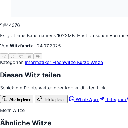
“
#44376
Es gibt eine Band namens 1023MB. Hast du schon von ihnen
Von
Witzfabrik
·
24.07.2025
🥱
😐
🙂
😄
🤣
Kategorien
Informatiker
Flachwitze
Kurze Witze
Diesen Witz teilen
Schick die Pointe weiter oder kopier dir den Link.
WhatsApp
Telegram
Witz kopieren
Link kopieren
Mehr Witze
Ähnliche Witze