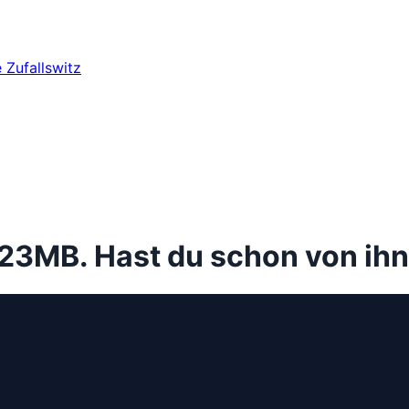
e
Zufallswitz
023MB. Hast du schon von ih