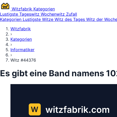
Witz
fabrik
Kategorien
Lustigste
Tageswitz
Wochenwitz
Zufall
Kategorien
Lustigste Witze
Witz des Tages
Witz der Woch
Witzfabrik
›
Kategorien
›
Informatiker
›
Witz #44376
Es gibt eine Band namens 1