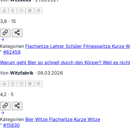
🥱
😐
🙂
😄
🤣
3,8 · 15
Kategorien
Flachwitze
Lehrer Schüler
Fitnesswitze
Kurze W
“
#82459
Warum geht Bier so schnell durch den Körper? Weil es nich
Von
Witzfabrik
·
08.03.2026
🥱
😐
🙂
😄
🤣
4,2 · 5
Kategorien
Bier Witze
Flachwitze
Kurze Witze
“
#15830