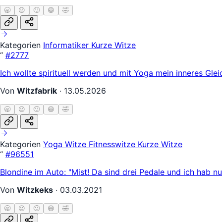
🥱
😐
🙂
😄
🤣
Kategorien
Informatiker
Kurze Witze
“
#2777
Ich wollte spirituell werden und mit Yoga mein inneres Glei
Von
Witzfabrik
·
13.05.2026
🥱
😐
🙂
😄
🤣
Kategorien
Yoga Witze
Fitnesswitze
Kurze Witze
“
#96551
Blondine im Auto: "Mist! Da sind drei Pedale und ich hab nu
Von
Witzkeks
·
03.03.2021
🥱
😐
🙂
😄
🤣