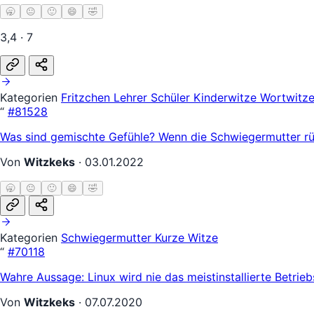
🥱
😐
🙂
😄
🤣
3,4 · 7
Kategorien
Fritzchen
Lehrer Schüler
Kinderwitze
Wortwitz
“
#81528
Was sind gemischte Gefühle? Wenn die Schwiegermutter rück
Von
Witzkeks
·
03.01.2022
🥱
😐
🙂
😄
🤣
Kategorien
Schwiegermutter
Kurze Witze
“
#70118
Wahre Aussage: Linux wird nie das meistinstallierte Betri
Von
Witzkeks
·
07.07.2020