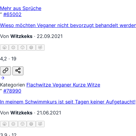
Mehr aus Sprüche
“
#65002
Wieso möchten Veganer nicht bevorzugt behandelt werden?
Von
Witzkeks
·
22.09.2021
🥱
😐
🙂
😄
🤣
4,2 · 19
Kategorien
Flachwitze
Veganer
Kurze Witze
“
#78990
In meinem Schwimmkurs ist seit Tagen keiner Aufgetaucht!
Von
Witzkeks
·
21.06.2021
🥱
😐
🙂
😄
🤣
3,9 · 12