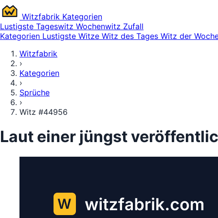
Witz
fabrik
Kategorien
Lustigste
Tageswitz
Wochenwitz
Zufall
Kategorien
Lustigste Witze
Witz des Tages
Witz der Woch
Witzfabrik
›
Kategorien
›
Sprüche
›
Witz #44956
Laut einer jüngst veröffentl