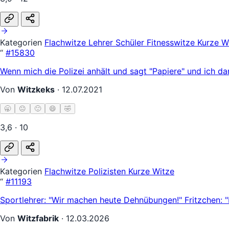
Kategorien
Flachwitze
Lehrer Schüler
Fitnesswitze
Kurze W
“
#15830
Wenn mich die Polizei anhält und sagt "Papiere" und ich d
Von
Witzkeks
·
12.07.2021
🥱
😐
🙂
😄
🤣
3,6 · 10
Kategorien
Flachwitze
Polizisten
Kurze Witze
“
#11193
Sportlehrer: "Wir machen heute Dehnübungen!" Fritzchen: 
Von
Witzfabrik
·
12.03.2026