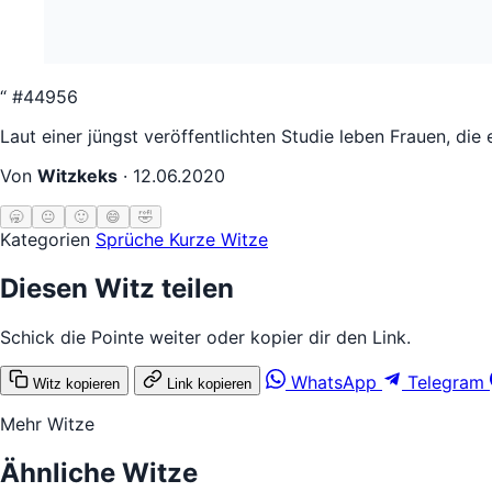
“
#44956
Laut einer jüngst veröffentlichten Studie leben Frauen, die
Von
Witzkeks
·
12.06.2020
🥱
😐
🙂
😄
🤣
Kategorien
Sprüche
Kurze Witze
Diesen Witz teilen
Schick die Pointe weiter oder kopier dir den Link.
WhatsApp
Telegram
Witz kopieren
Link kopieren
Mehr Witze
Ähnliche Witze