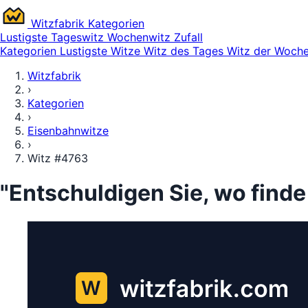
Witz
fabrik
Kategorien
Lustigste
Tageswitz
Wochenwitz
Zufall
Kategorien
Lustigste Witze
Witz des Tages
Witz der Woch
Witzfabrik
›
Kategorien
›
Eisenbahnwitze
›
Witz #4763
"Entschuldigen Sie, wo finde