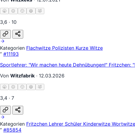
🥱
😐
🙂
😄
🤣
3,6 · 10
Kategorien
Flachwitze
Polizisten
Kurze Witze
“
#11193
Sportlehrer: "Wir machen heute Dehnübungen!" Fritzchen: 
Von
Witzfabrik
·
12.03.2026
🥱
😐
🙂
😄
🤣
3,4 · 7
Kategorien
Fritzchen
Lehrer Schüler
Kinderwitze
Wortwitz
“
#85854