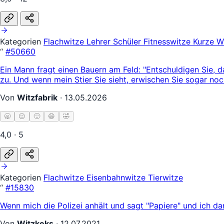
Kategorien
Flachwitze
Lehrer Schüler
Fitnesswitze
Kurze W
“
#50660
Ein Mann fragt einen Bauern am Feld: "Entschuldigen Sie, d
zu. Und wenn mein Stier Sie sieht, erwischen Sie sogar no
Von
Witzfabrik
·
13.05.2026
🥱
😐
🙂
😄
🤣
4,0 · 5
Kategorien
Flachwitze
Eisenbahnwitze
Tierwitze
“
#15830
Wenn mich die Polizei anhält und sagt "Papiere" und ich d
Von
Witzkeks
·
12.07.2021