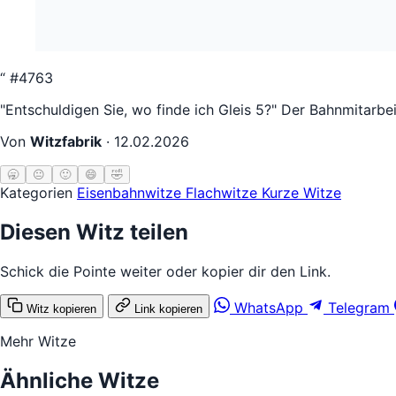
“
#4763
"Entschuldigen Sie, wo finde ich Gleis 5?" Der Bahnmitarbe
Von
Witzfabrik
·
12.02.2026
🥱
😐
🙂
😄
🤣
Kategorien
Eisenbahnwitze
Flachwitze
Kurze Witze
Diesen Witz teilen
Schick die Pointe weiter oder kopier dir den Link.
WhatsApp
Telegram
Witz kopieren
Link kopieren
Mehr Witze
Ähnliche Witze