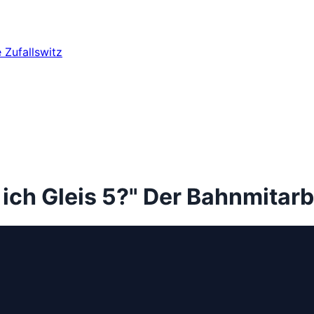
e
Zufallswitz
 ich Gleis 5?" Der Bahnmitar