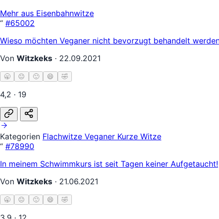
Mehr aus Eisenbahnwitze
“
#65002
Wieso möchten Veganer nicht bevorzugt behandelt werden?
Von
Witzkeks
·
22.09.2021
🥱
😐
🙂
😄
🤣
4,2 · 19
Kategorien
Flachwitze
Veganer
Kurze Witze
“
#78990
In meinem Schwimmkurs ist seit Tagen keiner Aufgetaucht!
Von
Witzkeks
·
21.06.2021
🥱
😐
🙂
😄
🤣
3,9 · 12