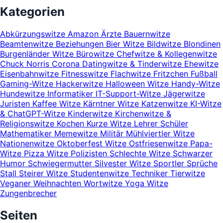
Kategorien
Abkürzungswitze
Amazon
Ärzte
Bauernwitze
Beamtenwitze
Beziehungen
Bier Witze
Bildwitze
Blondinen
Burgenländer Witze
Bürowitze
Chefwitze & Kollegenwitze
Chuck Norris
Corona
Datingwitze & Tinderwitze
Ehewitze
Eisenbahnwitze
Fitnesswitze
Flachwitze
Fritzchen
Fußball
Gaming-Witze
Hackerwitze
Halloween Witze
Handy-Witze
Hundewitze
Informatiker
IT-Support-Witze
Jägerwitze
Juristen
Kaffee Witze
Kärntner Witze
Katzenwitze
KI-Witze
& ChatGPT-Witze
Kinderwitze
Kirchenwitze &
Religionswitze
Kochen
Kurze Witze
Lehrer Schüler
Mathematiker
Memewitze
Militär
Mühlviertler Witze
Nationenwitze
Oktoberfest Witze
Ostfriesenwitze
Papa-
Witze
Pizza Witze
Polizisten
Schlechte Witze
Schwarzer
Humor
Schwiegermutter
Silvester Witze
Sportler
Sprüche
Stall
Steirer Witze
Studentenwitze
Techniker
Tierwitze
Veganer
Weihnachten
Wortwitze
Yoga Witze
Zungenbrecher
Seiten