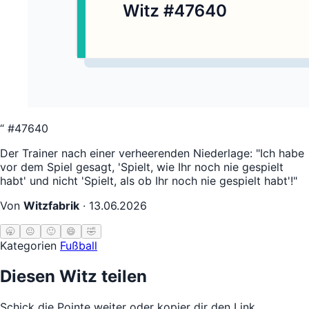
“
#47640
Der Trainer nach einer verheerenden Niederlage: "Ich habe
vor dem Spiel gesagt, 'Spielt, wie Ihr noch nie gespielt
habt' und nicht 'Spielt, als ob Ihr noch nie gespielt habt'!"
Von
Witzfabrik
·
13.06.2026
🥱
😐
🙂
😄
🤣
Kategorien
Fußball
Diesen Witz teilen
Schick die Pointe weiter oder kopier dir den Link.