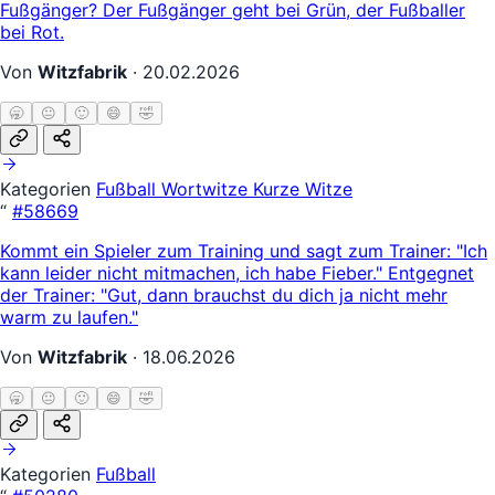
Fußgänger? Der Fußgänger geht bei Grün, der Fußballer
bei Rot.
Von
Witzfabrik
·
20.02.2026
🥱
😐
🙂
😄
🤣
Kategorien
Fußball
Wortwitze
Kurze Witze
“
#58669
Kommt ein Spieler zum Training und sagt zum Trainer: "Ich
kann leider nicht mitmachen, ich habe Fieber." Entgegnet
der Trainer: "Gut, dann brauchst du dich ja nicht mehr
warm zu laufen."
Von
Witzfabrik
·
18.06.2026
🥱
😐
🙂
😄
🤣
Kategorien
Fußball