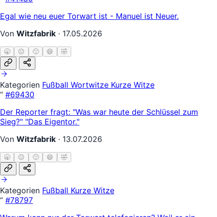
Egal wie neu euer Torwart ist - Manuel ist Neuer.
Von
Witzfabrik
·
17.05.2026
🥱
😐
🙂
😄
🤣
Kategorien
Fußball
Wortwitze
Kurze Witze
“
#69430
Der Reporter fragt: "Was war heute der Schlüssel zum
Sieg?" "Das Eigentor."
Von
Witzfabrik
·
13.07.2026
🥱
😐
🙂
😄
🤣
Kategorien
Fußball
Kurze Witze
“
#78797