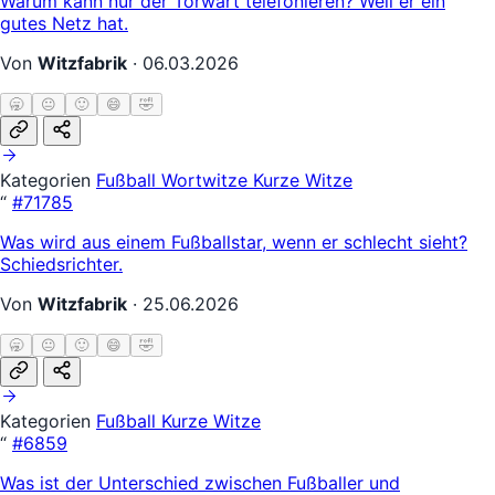
Warum kann nur der Torwart telefonieren? Weil er ein
gutes Netz hat.
Von
Witzfabrik
·
06.03.2026
🥱
😐
🙂
😄
🤣
Kategorien
Fußball
Wortwitze
Kurze Witze
“
#71785
Was wird aus einem Fußballstar, wenn er schlecht sieht?
Schiedsrichter.
Von
Witzfabrik
·
25.06.2026
🥱
😐
🙂
😄
🤣
Kategorien
Fußball
Kurze Witze
“
#6859
Was ist der Unterschied zwischen Fußballer und