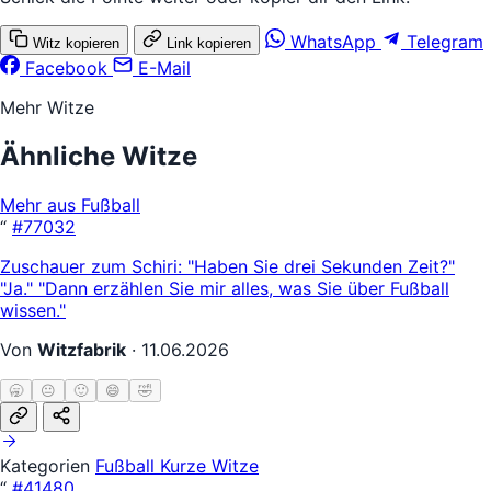
WhatsApp
Telegram
Witz kopieren
Link kopieren
Facebook
E-Mail
Mehr Witze
Ähnliche Witze
Mehr aus Fußball
“
#77032
Zuschauer zum Schiri: "Haben Sie drei Sekunden Zeit?"
"Ja." "Dann erzählen Sie mir alles, was Sie über Fußball
wissen."
Von
Witzfabrik
·
11.06.2026
🥱
😐
🙂
😄
🤣
Kategorien
Fußball
Kurze Witze
“
#41480