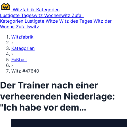
Witz
fabrik
Kategorien
Lustigste
Tageswitz
Wochenwitz
Zufall
Kategorien
Lustigste Witze
Witz des Tages
Witz der
Woche
Zufallswitz
Witzfabrik
›
Kategorien
›
Fußball
›
Witz #47640
Der Trainer nach einer
verheerenden Niederlage:
"Ich habe vor dem…