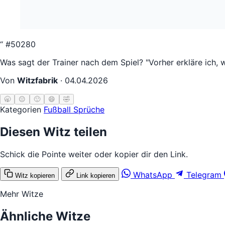
“
#50280
Was sagt der Trainer nach dem Spiel? "Vorher erkläre ich, 
Von
Witzfabrik
·
04.04.2026
🥱
😐
🙂
😄
🤣
Kategorien
Fußball
Sprüche
Diesen Witz teilen
Schick die Pointe weiter oder kopier dir den Link.
WhatsApp
Telegram
Witz kopieren
Link kopieren
Mehr Witze
Ähnliche Witze