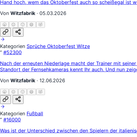
Hand hoch, wem das Oktoberfest auch so scheißegal ist wi
Von
Witzfabrik
·
05.03.2026
🥱
😐
🙂
😄
🤣
Kategorien
Sprüche
Oktoberfest Witze
“
#52300
Nach der erneuten Niederlage macht der Trainer mit seiner 
Standort der Fernsehkameras kennt Ihr auch. Und nun zeig
Von
Witzfabrik
·
12.06.2026
🥱
😐
🙂
😄
🤣
Kategorien
Fußball
“
#16000
Was ist der Unterschied zwischen den Spielern der italie