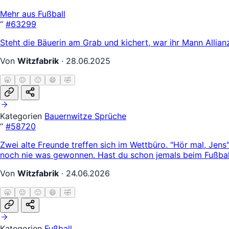
Mehr aus Fußball
“
#63299
Steht die Bäuerin am Grab und kichert, war ihr Mann Allianz
Von
Witzfabrik
·
28.06.2025
🥱
😐
🙂
😄
🤣
Kategorien
Bauernwitze
Sprüche
“
#58720
Zwei alte Freunde treffen sich im Wettbüro. "Hör mal, Jens
noch nie was gewonnen. Hast du schon jemals beim Fußball
Von
Witzfabrik
·
24.06.2026
🥱
😐
🙂
😄
🤣
Kategorien
Fußball