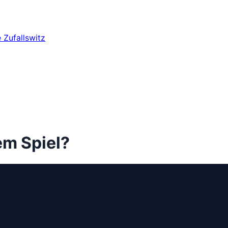
e
Zufallswitz
em Spiel?