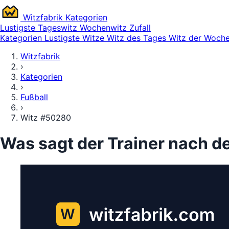
Witz
fabrik
Kategorien
Lustigste
Tageswitz
Wochenwitz
Zufall
Kategorien
Lustigste Witze
Witz des Tages
Witz der Woch
Witzfabrik
›
Kategorien
›
Fußball
›
Witz #50280
Was sagt der Trainer nach d