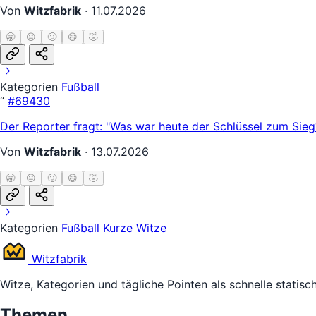
Von
Witzfabrik
·
11.07.2026
🥱
😐
🙂
😄
🤣
Kategorien
Fußball
“
#69430
Der Reporter fragt: "Was war heute der Schlüssel zum Sieg?
Von
Witzfabrik
·
13.07.2026
🥱
😐
🙂
😄
🤣
Kategorien
Fußball
Kurze Witze
Witz
fabrik
Witze, Kategorien und tägliche Pointen als schnelle statisc
Themen