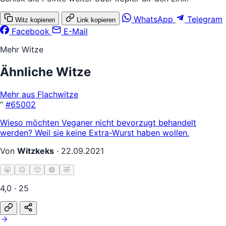
WhatsApp
Telegram
Witz kopieren
Link kopieren
Facebook
E-Mail
Mehr Witze
Ähnliche Witze
Mehr aus Flachwitze
“
#65002
Wieso möchten Veganer nicht bevorzugt behandelt
werden? Weil sie keine Extra-Wurst haben wollen.
Von
Witzkeks
·
22.09.2021
🥱
😐
🙂
😄
🤣
4,0 · 25