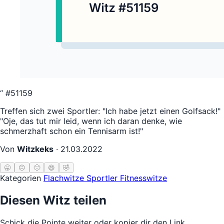
“
#51159
Treffen sich zwei Sportler: "Ich habe jetzt einen Golfsack!"
"Oje, das tut mir leid, wenn ich daran denke, wie
schmerzhaft schon ein Tennisarm ist!"
Von
Witzkeks
·
21.03.2022
🥱
😐
🙂
😄
🤣
Kategorien
Flachwitze
Sportler
Fitnesswitze
Diesen Witz teilen
Schick die Pointe weiter oder kopier dir den Link.