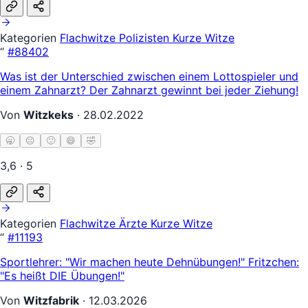
Kategorien
Flachwitze
Polizisten
Kurze Witze
“
#88402
Was ist der Unterschied zwischen einem Lottospieler und
einem Zahnarzt? Der Zahnarzt gewinnt bei jeder Ziehung!
Von
Witzkeks
·
28.02.2022
🥱
😐
🙂
😄
🤣
3,6 · 5
Kategorien
Flachwitze
Ärzte
Kurze Witze
“
#11193
Sportlehrer: "Wir machen heute Dehnübungen!" Fritzchen:
"Es heißt DIE Übungen!"
Von
Witzfabrik
·
12.03.2026