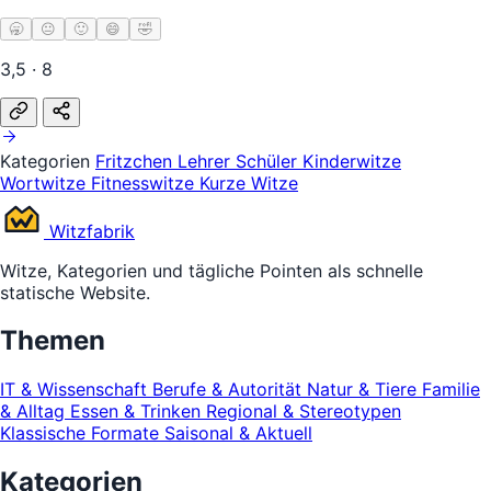
🥱
😐
🙂
😄
🤣
3,5 · 8
Kategorien
Fritzchen
Lehrer Schüler
Kinderwitze
Wortwitze
Fitnesswitze
Kurze Witze
Witz
fabrik
Witze, Kategorien und tägliche Pointen als schnelle
statische Website.
Themen
IT & Wissenschaft
Berufe & Autorität
Natur & Tiere
Familie
& Alltag
Essen & Trinken
Regional & Stereotypen
Klassische Formate
Saisonal & Aktuell
Kategorien