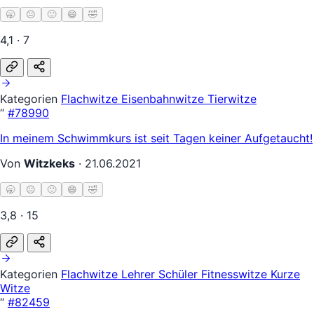
🥱
😐
🙂
😄
🤣
4,1 · 7
Kategorien
Flachwitze
Eisenbahnwitze
Tierwitze
“
#78990
In meinem Schwimmkurs ist seit Tagen keiner Aufgetaucht!
Von
Witzkeks
·
21.06.2021
🥱
😐
🙂
😄
🤣
3,8 · 15
Kategorien
Flachwitze
Lehrer Schüler
Fitnesswitze
Kurze
Witze
“
#82459