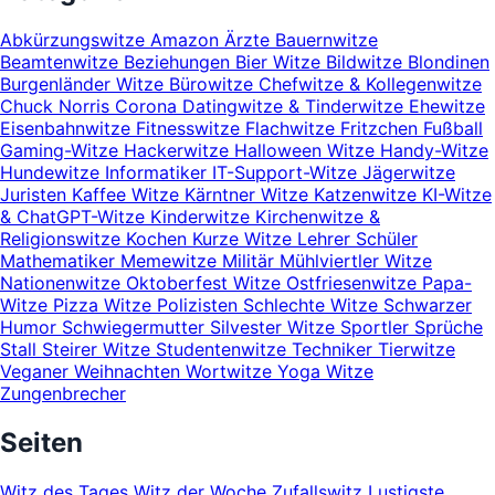
Abkürzungswitze
Amazon
Ärzte
Bauernwitze
Beamtenwitze
Beziehungen
Bier Witze
Bildwitze
Blondinen
Burgenländer Witze
Bürowitze
Chefwitze & Kollegenwitze
Chuck Norris
Corona
Datingwitze & Tinderwitze
Ehewitze
Eisenbahnwitze
Fitnesswitze
Flachwitze
Fritzchen
Fußball
Gaming-Witze
Hackerwitze
Halloween Witze
Handy-Witze
Hundewitze
Informatiker
IT-Support-Witze
Jägerwitze
Juristen
Kaffee Witze
Kärntner Witze
Katzenwitze
KI-Witze
& ChatGPT-Witze
Kinderwitze
Kirchenwitze &
Religionswitze
Kochen
Kurze Witze
Lehrer Schüler
Mathematiker
Memewitze
Militär
Mühlviertler Witze
Nationenwitze
Oktoberfest Witze
Ostfriesenwitze
Papa-
Witze
Pizza Witze
Polizisten
Schlechte Witze
Schwarzer
Humor
Schwiegermutter
Silvester Witze
Sportler
Sprüche
Stall
Steirer Witze
Studentenwitze
Techniker
Tierwitze
Veganer
Weihnachten
Wortwitze
Yoga Witze
Zungenbrecher
Seiten
Witz des Tages
Witz der Woche
Zufallswitz
Lustigste