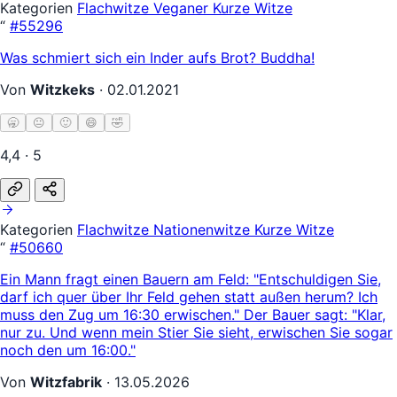
Kategorien
Flachwitze
Veganer
Kurze Witze
“
#55296
Was schmiert sich ein Inder aufs Brot? Buddha!
Von
Witzkeks
·
02.01.2021
🥱
😐
🙂
😄
🤣
4,4 · 5
Kategorien
Flachwitze
Nationenwitze
Kurze Witze
“
#50660
Ein Mann fragt einen Bauern am Feld: "Entschuldigen Sie,
darf ich quer über Ihr Feld gehen statt außen herum? Ich
muss den Zug um 16:30 erwischen." Der Bauer sagt: "Klar,
nur zu. Und wenn mein Stier Sie sieht, erwischen Sie sogar
noch den um 16:00."
Von
Witzfabrik
·
13.05.2026