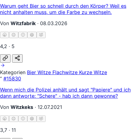
Warum geht Bier so schnell durch den Körper? Weil es
nicht anhalten muss, um die Farbe zu wechseln.
Von
Witzfabrik
·
08.03.2026
🥱
😐
🙂
😄
🤣
4,2 · 5
Kategorien
Bier Witze
Flachwitze
Kurze Witze
“
#15830
Wenn mich die Polizei anhält und sagt "Papiere" und ich
dann antworte: "Schere" - hab ich dann gewonne?
Von
Witzkeks
·
12.07.2021
🥱
😐
🙂
😄
🤣
3,7 · 11