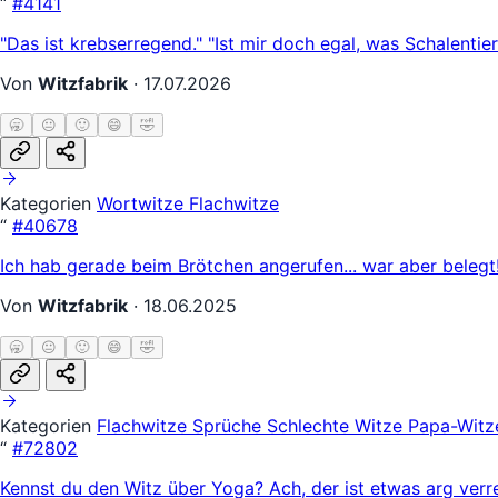
“
#4141
"Das ist krebserregend." "Ist mir doch egal, was Schalentie
Von
Witzfabrik
·
17.07.2026
🥱
😐
🙂
😄
🤣
Kategorien
Wortwitze
Flachwitze
“
#40678
Ich hab gerade beim Brötchen angerufen... war aber belegt
Von
Witzfabrik
·
18.06.2025
🥱
😐
🙂
😄
🤣
Kategorien
Flachwitze
Sprüche
Schlechte Witze
Papa-Wit
“
#72802
Kennst du den Witz über Yoga? Ach, der ist etwas arg verr