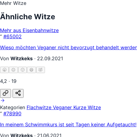
Mehr Witze
Ähnliche Witze
Mehr aus Eisenbahnwitze
“
#65002
Wieso möchten Veganer nicht bevorzugt behandelt werden?
Von
Witzkeks
·
22.09.2021
🥱
😐
🙂
😄
🤣
4,2 · 19
Kategorien
Flachwitze
Veganer
Kurze Witze
“
#78990
In meinem Schwimmkurs ist seit Tagen keiner Aufgetaucht!
Von
Witzkeks
·
21.06.2021