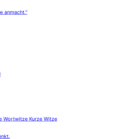
re anmacht."
!
ze
Wortwitze
Kurze Witze
enkt.