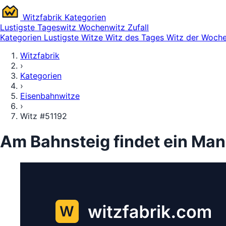
Witz
fabrik
Kategorien
Lustigste
Tageswitz
Wochenwitz
Zufall
Kategorien
Lustigste Witze
Witz des Tages
Witz der Woch
Witzfabrik
›
Kategorien
›
Eisenbahnwitze
›
Witz #51192
Am Bahnsteig findet ein Man