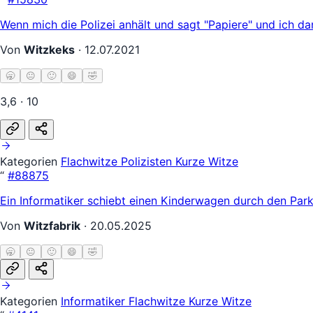
Wenn mich die Polizei anhält und sagt "Papiere" und ich d
Von
Witzkeks
·
12.07.2021
🥱
😐
🙂
😄
🤣
3,6 · 10
Kategorien
Flachwitze
Polizisten
Kurze Witze
“
#88875
Ein Informatiker schiebt einen Kinderwagen durch den Park
Von
Witzfabrik
·
20.05.2025
🥱
😐
🙂
😄
🤣
Kategorien
Informatiker
Flachwitze
Kurze Witze