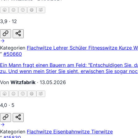
🥱
😐
🙂
😄
🤣
3,9 · 12
Kategorien
Flachwitze
Lehrer Schüler
Fitnesswitze
Kurze W
“
#50660
Ein Mann fragt einen Bauern am Feld: "Entschuldigen Sie, d
zu. Und wenn mein Stier Sie sieht, erwischen Sie sogar no
Von
Witzfabrik
·
13.05.2026
🥱
😐
🙂
😄
🤣
4,0 · 5
Kategorien
Flachwitze
Eisenbahnwitze
Tierwitze
“
#15830