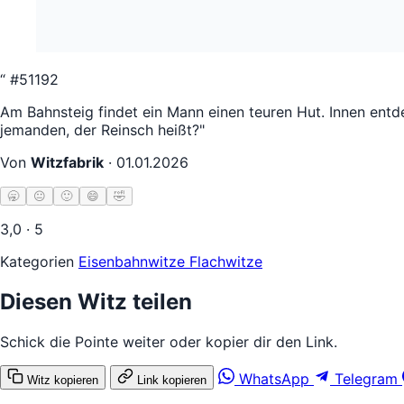
“
#51192
Am Bahnsteig findet ein Mann einen teuren Hut. Innen entde
jemanden, der Reinsch heißt?"
Von
Witzfabrik
·
01.01.2026
🥱
😐
🙂
😄
🤣
3,0 · 5
Kategorien
Eisenbahnwitze
Flachwitze
Diesen Witz teilen
Schick die Pointe weiter oder kopier dir den Link.
WhatsApp
Telegram
Witz kopieren
Link kopieren