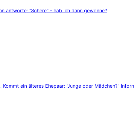
ann antworte: "Schere" - hab ich dann gewonne?
. Kommt ein älteres Ehepaar: "Junge oder Mädchen?" Informa