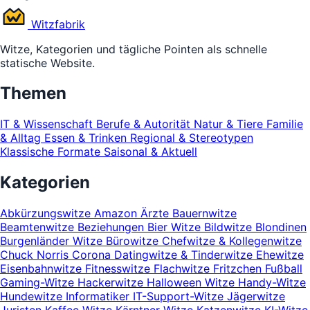
Witz
fabrik
Witze, Kategorien und tägliche Pointen als schnelle
statische Website.
Themen
IT & Wissenschaft
Berufe & Autorität
Natur & Tiere
Familie
& Alltag
Essen & Trinken
Regional & Stereotypen
Klassische Formate
Saisonal & Aktuell
Kategorien
Abkürzungswitze
Amazon
Ärzte
Bauernwitze
Beamtenwitze
Beziehungen
Bier Witze
Bildwitze
Blondinen
Burgenländer Witze
Bürowitze
Chefwitze & Kollegenwitze
Chuck Norris
Corona
Datingwitze & Tinderwitze
Ehewitze
Eisenbahnwitze
Fitnesswitze
Flachwitze
Fritzchen
Fußball
Gaming-Witze
Hackerwitze
Halloween Witze
Handy-Witze
Hundewitze
Informatiker
IT-Support-Witze
Jägerwitze