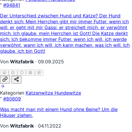
“
#94841
Der Unterschied zwischen Hund und Katze? Der Hund
denkt sich: Mein Herrchen gibt mir immer Futter, wenn ich
will, er geht mit mir Gassi, er streichelt mich, er verwöhnt
mich. Ich glaube, mein Herrchen ist Gott! Die Katze denkt
sich: Ich bekomme immer Futter, wenn ich will, ich werde
verwöhnt, wann ich will, ich kann machen, was ich will. Ich
glaube, ich bin Gott!
Von
Witzfabrik
·
09.09.2025
🥱
😐
🙂
😄
🤣
Kategorien
Katzenwitze
Hundewitze
“
#80609
Was macht man mit einem Hund ohne Beine? Um die
Häuser ziehen.
Von
Witzfabrik
·
04.11.2022