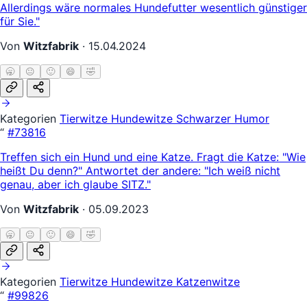
Allerdings wäre normales Hundefutter wesentlich günstiger
für Sie."
Von
Witzfabrik
·
15.04.2024
🥱
😐
🙂
😄
🤣
Kategorien
Tierwitze
Hundewitze
Schwarzer Humor
“
#73816
Treffen sich ein Hund und eine Katze. Fragt die Katze: "Wie
heißt Du denn?" Antwortet der andere: "Ich weiß nicht
genau, aber ich glaube SITZ."
Von
Witzfabrik
·
05.09.2023
🥱
😐
🙂
😄
🤣
Kategorien
Tierwitze
Hundewitze
Katzenwitze
“
#99826