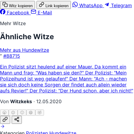
WhatsApp
Telegram
Witz kopieren
Link kopieren
Facebook
E-Mail
Mehr Witze
Ähnliche Witze
Mehr aus Hundewitze
“
#88715
Ein Polizist sitzt heulend auf einer Mauer. Da kommt ein
Mann und frag: "Was haben sie den?" Der Polizist: "Mein
Polizeihund ist weg gelaufen!" Der Mann: "Ach - machen
sie sich doch keine Sorgen der findet auch allein wieder
aufs Revier!" Der Polizist: "Der Hund schon, aber ich nicht!"
Von
Witzkeks
·
12.05.2020
🥱
😐
🙂
😄
🤣
Kategorien
Polizisten
Hundewitze