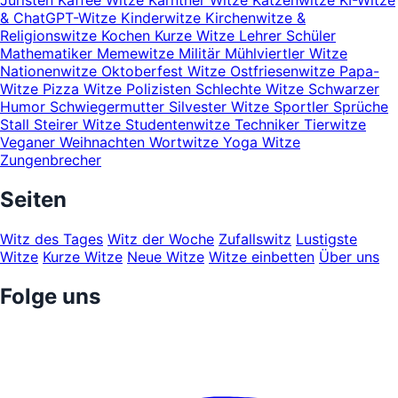
Juristen
Kaffee Witze
Kärntner Witze
Katzenwitze
KI-Witze
& ChatGPT-Witze
Kinderwitze
Kirchenwitze &
Religionswitze
Kochen
Kurze Witze
Lehrer Schüler
Mathematiker
Memewitze
Militär
Mühlviertler Witze
Nationenwitze
Oktoberfest Witze
Ostfriesenwitze
Papa-
Witze
Pizza Witze
Polizisten
Schlechte Witze
Schwarzer
Humor
Schwiegermutter
Silvester Witze
Sportler
Sprüche
Stall
Steirer Witze
Studentenwitze
Techniker
Tierwitze
Veganer
Weihnachten
Wortwitze
Yoga Witze
Zungenbrecher
Seiten
Witz des Tages
Witz der Woche
Zufallswitz
Lustigste
Witze
Kurze Witze
Neue Witze
Witze einbetten
Über uns
Folge uns