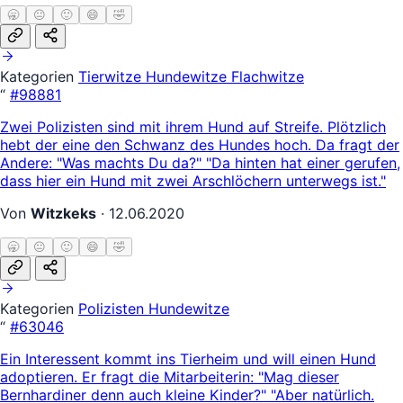
🥱
😐
🙂
😄
🤣
Kategorien
Tierwitze
Hundewitze
Flachwitze
“
#98881
Zwei Polizisten sind mit ihrem Hund auf Streife. Plötzlich
hebt der eine den Schwanz des Hundes hoch. Da fragt der
Andere: "Was machts Du da?" "Da hinten hat einer gerufen,
dass hier ein Hund mit zwei Arschlöchern unterwegs ist."
Von
Witzkeks
·
12.06.2020
🥱
😐
🙂
😄
🤣
Kategorien
Polizisten
Hundewitze
“
#63046
Ein Interessent kommt ins Tierheim und will einen Hund
adoptieren. Er fragt die Mitarbeiterin: "Mag dieser
Bernhardiner denn auch kleine Kinder?" "Aber natürlich.