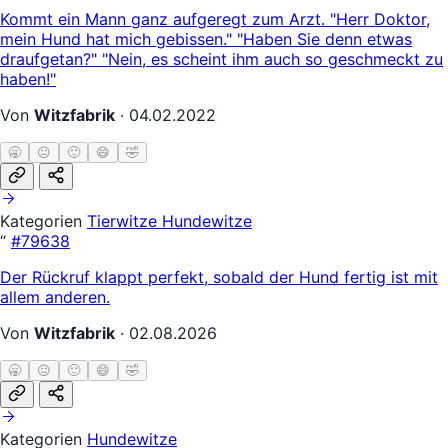
Kommt ein Mann ganz aufgeregt zum Arzt. "Herr Doktor,
mein Hund hat mich gebissen." "Haben Sie denn etwas
draufgetan?" "Nein, es scheint ihm auch so geschmeckt zu
haben!"
Von
Witzfabrik
·
04.02.2022
🥱
😐
🙂
😄
🤣
Kategorien
Tierwitze
Hundewitze
“
#79638
Der Rückruf klappt perfekt, sobald der Hund fertig ist mit
allem anderen.
Von
Witzfabrik
·
02.08.2026
🥱
😐
🙂
😄
🤣
Kategorien
Hundewitze