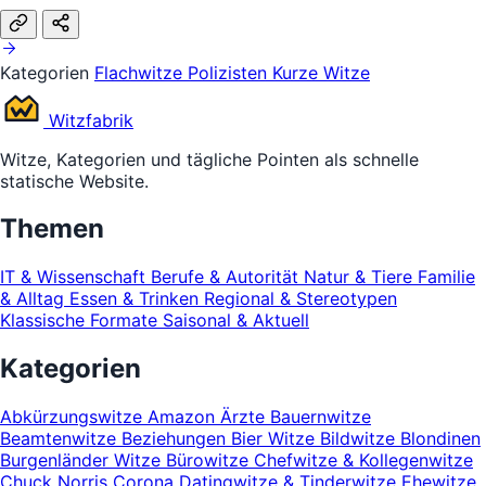
Kategorien
Flachwitze
Polizisten
Kurze Witze
Witz
fabrik
Witze, Kategorien und tägliche Pointen als schnelle
statische Website.
Themen
IT & Wissenschaft
Berufe & Autorität
Natur & Tiere
Familie
& Alltag
Essen & Trinken
Regional & Stereotypen
Klassische Formate
Saisonal & Aktuell
Kategorien
Abkürzungswitze
Amazon
Ärzte
Bauernwitze
Beamtenwitze
Beziehungen
Bier Witze
Bildwitze
Blondinen
Burgenländer Witze
Bürowitze
Chefwitze & Kollegenwitze
Chuck Norris
Corona
Datingwitze & Tinderwitze
Ehewitze