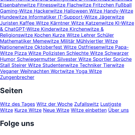
Eisenbahnwitze
Fitnesswitze
Flachwitze
Fritzchen
Fußball
Gaming-Witze
Hackerwitze
Halloween Witze
Handy-Witze
Hundewitze
Informatiker
IT-Support-Witze
Jägerwitze
Juristen
Kaffee Witze
Kärntner Witze
Katzenwitze
KI-Witze
& ChatGPT-Witze
Kinderwitze
Kirchenwitze &
Religionswitze
Kochen
Kurze Witze
Lehrer Schüler
Mathematiker
Memewitze
Militär
Mühlviertler Witze
Nationenwitze
Oktoberfest Witze
Ostfriesenwitze
Papa-
Witze
Pizza Witze
Polizisten
Schlechte Witze
Schwarzer
Humor
Schwiegermutter
Silvester Witze
Sportler
Sprüche
Stall
Steirer Witze
Studentenwitze
Techniker
Tierwitze
Veganer
Weihnachten
Wortwitze
Yoga Witze
Zungenbrecher
Seiten
Witz des Tages
Witz der Woche
Zufallswitz
Lustigste
Witze
Kurze Witze
Neue Witze
Witze einbetten
Über uns
Folge uns