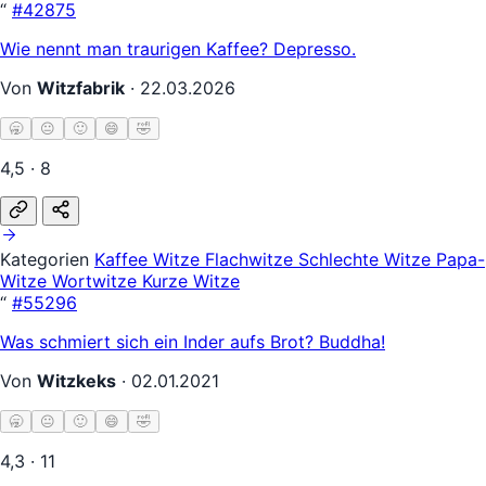
“
#42875
Wie nennt man traurigen Kaffee? Depresso.
Von
Witzfabrik
·
22.03.2026
🥱
😐
🙂
😄
🤣
4,5 · 8
Kategorien
Kaffee Witze
Flachwitze
Schlechte Witze
Papa-
Witze
Wortwitze
Kurze Witze
“
#55296
Was schmiert sich ein Inder aufs Brot? Buddha!
Von
Witzkeks
·
02.01.2021
🥱
😐
🙂
😄
🤣
4,3 · 11