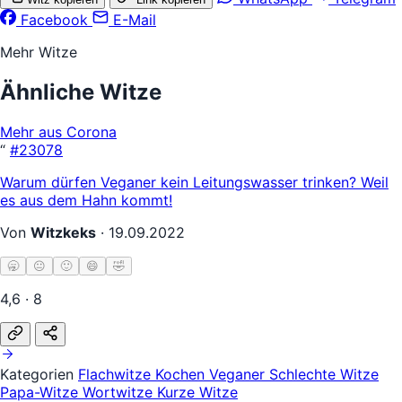
Facebook
E-Mail
Mehr Witze
Ähnliche Witze
Mehr aus Corona
“
#23078
Warum dürfen Veganer kein Leitungswasser trinken? Weil
es aus dem Hahn kommt!
Von
Witzkeks
·
19.09.2022
🥱
😐
🙂
😄
🤣
4,6 · 8
Kategorien
Flachwitze
Kochen
Veganer
Schlechte Witze
Papa-Witze
Wortwitze
Kurze Witze