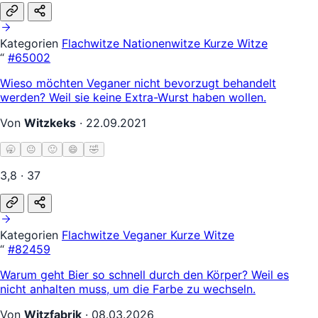
Kategorien
Flachwitze
Nationenwitze
Kurze Witze
“
#65002
Wieso möchten Veganer nicht bevorzugt behandelt
werden? Weil sie keine Extra-Wurst haben wollen.
Von
Witzkeks
·
22.09.2021
🥱
😐
🙂
😄
🤣
3,8 · 37
Kategorien
Flachwitze
Veganer
Kurze Witze
“
#82459
Warum geht Bier so schnell durch den Körper? Weil es
nicht anhalten muss, um die Farbe zu wechseln.
Von
Witzfabrik
·
08.03.2026