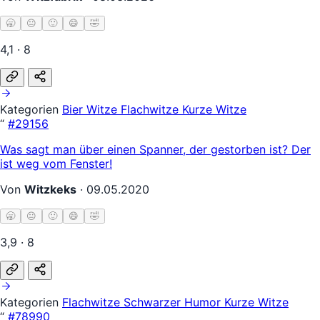
🥱
😐
🙂
😄
🤣
4,1 · 8
Kategorien
Bier Witze
Flachwitze
Kurze Witze
“
#29156
Was sagt man über einen Spanner, der gestorben ist? Der
ist weg vom Fenster!
Von
Witzkeks
·
09.05.2020
🥱
😐
🙂
😄
🤣
3,9 · 8
Kategorien
Flachwitze
Schwarzer Humor
Kurze Witze
“
#78990