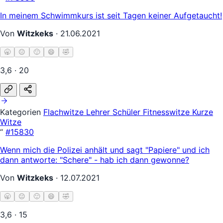
In meinem Schwimmkurs ist seit Tagen keiner Aufgetaucht!
Von
Witzkeks
·
21.06.2021
🥱
😐
🙂
😄
🤣
3,6 · 20
Kategorien
Flachwitze
Lehrer Schüler
Fitnesswitze
Kurze
Witze
“
#15830
Wenn mich die Polizei anhält und sagt "Papiere" und ich
dann antworte: "Schere" - hab ich dann gewonne?
Von
Witzkeks
·
12.07.2021
🥱
😐
🙂
😄
🤣
3,6 · 15