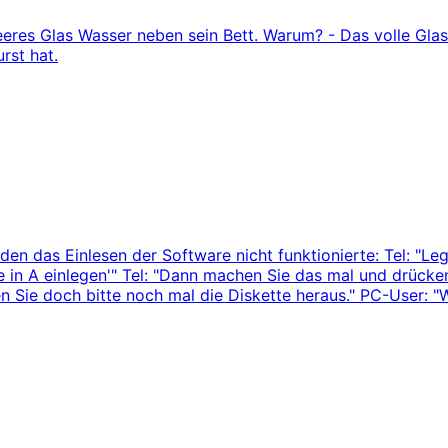
 leeres Glas Wasser neben sein Bett. Warum? - Das volle Glas
rst hat.
en das Einlesen der Software nicht funktionierte: Tel: "Leg
ette in A einlegen'" Tel: "Dann machen Sie das mal und drüc
en Sie doch bitte noch mal die Diskette heraus." PC-User: 