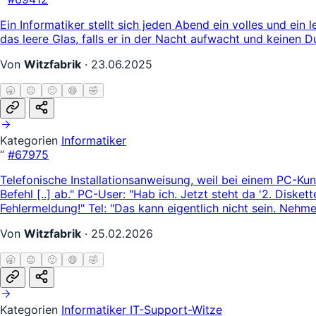
Ein Informatiker stellt sich jeden Abend ein volles und ein
das leere Glas, falls er in der Nacht aufwacht und keinen Du
Von
Witzfabrik
·
23.06.2025
🥱
😐
🙂
😄
🤣
Kategorien
Informatiker
“
#67975
Telefonische Installationsanweisung, weil bei einem PC-Kund
Befehl [..] ab." PC-User: "Hab ich. Jetzt steht da '2. Disk
Fehlermeldung!" Tel: "Das kann eigentlich nicht sein. Nehm
Von
Witzfabrik
·
25.02.2026
🥱
😐
🙂
😄
🤣
Kategorien
Informatiker
IT-Support-Witze