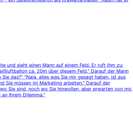
öhe und sieht einen Mann auf einem Feld. Er ruft ihm zu:
eißluftballon ca. 20m über diesem Feld." Darauf der Mann
Sie das?" "Naja, alles was Sie mir gesagt haben, ist aus
nd Sie müssen im Marketing arbeiten." Darauf der
wo Sie sind, noch wo Sie hinwollen, aber erwarten von mir,
d an Ihrem Dilemma."