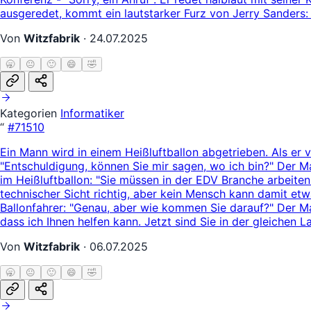
ausgeredet, kommt ein lautstarker Furz von Jerry Sanders: "
Von
Witzfabrik
·
24.07.2025
🥱
😐
🙂
😄
🤣
Kategorien
Informatiker
“
#71510
Ein Mann wird in einem Heißluftballon abgetrieben. Als er v
"Entschuldigung, können Sie mir sagen, wo ich bin?" Der M
im Heißluftballon: "Sie müssen in der EDV Branche arbeiten
technischer Sicht richtig, aber kein Mensch kann damit et
Ballonfahrer: "Genau, aber wie kommen Sie darauf?" Der Ma
dass ich Ihnen helfen kann. Jetzt sind Sie in der gleichen
Von
Witzfabrik
·
06.07.2025
🥱
😐
🙂
😄
🤣