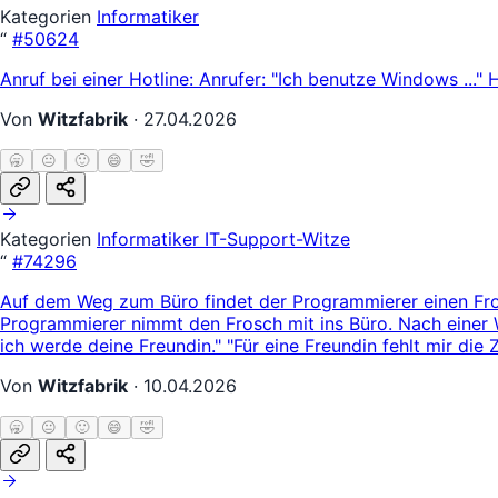
Kategorien
Informatiker
“
#50624
Anruf bei einer Hotline: Anrufer: "Ich benutze Windows ..." H
Von
Witzfabrik
·
27.04.2026
🥱
😐
🙂
😄
🤣
Kategorien
Informatiker
IT-Support-Witze
“
#74296
Auf dem Weg zum Büro findet der Programmierer einen Frosc
Programmierer nimmt den Frosch mit ins Büro. Nach einer We
ich werde deine Freundin." "Für eine Freundin fehlt mir die 
Von
Witzfabrik
·
10.04.2026
🥱
😐
🙂
😄
🤣