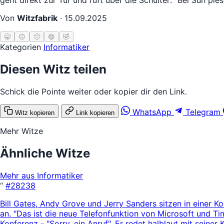
Von
Witzfabrik
·
15.09.2025
🥱
😐
🙂
😄
🤣
Kategorien
Informatiker
Diesen Witz teilen
Schick die Pointe weiter oder kopier dir den Link.
WhatsApp
Telegram
Witz kopieren
Link kopieren
Mehr Witze
Ähnliche Witze
Mehr aus Informatiker
“
#28238
Bill Gates, Andy Grove und Jerry Sanders sitzen in einer Ko
an. "Das ist die neue Telefonfunktion von Microsoft und T
Konferenz - "Sorry, ein Anruf". Er redet halblaut mit seiner 