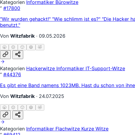
Kategorien
Informatiker
Bürowitze
“
#17800
"Wir wurden gehackt!" "Wie schlimm ist es?" "Die Hacker hab
benutzt."
Von
Witzfabrik
·
09.05.2026
🥱
😐
🙂
😄
🤣
Kategorien
Hackerwitze
Informatiker
IT-Support-Witze
“
#44376
Es gibt eine Band namens 1023MB. Hast du schon von ihnen
Von
Witzfabrik
·
24.07.2025
🥱
😐
🙂
😄
🤣
Kategorien
Informatiker
Flachwitze
Kurze Witze
“
#69412