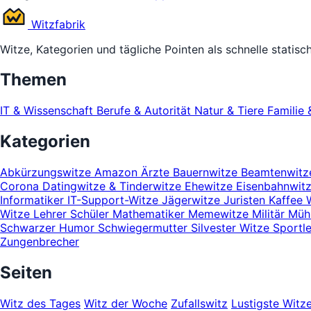
Witz
fabrik
Witze, Kategorien und tägliche Pointen als schnelle statisc
Themen
IT & Wissenschaft
Berufe & Autorität
Natur & Tiere
Familie 
Kategorien
Abkürzungswitze
Amazon
Ärzte
Bauernwitze
Beamtenwit
Corona
Datingwitze & Tinderwitze
Ehewitze
Eisenbahnwit
Informatiker
IT-Support-Witze
Jägerwitze
Juristen
Kaffee 
Witze
Lehrer Schüler
Mathematiker
Memewitze
Militär
Mühl
Schwarzer Humor
Schwiegermutter
Silvester Witze
Sportl
Zungenbrecher
Seiten
Witz des Tages
Witz der Woche
Zufallswitz
Lustigste Witz