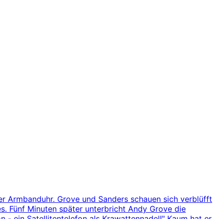
einer Armbanduhr. Grove und Sanders schauen sich verblüfft
s. Fünf Minuten später unterbricht Andy Grove die
on - ein Satellitentelefon als Krawattennadel!" Kaum hat er