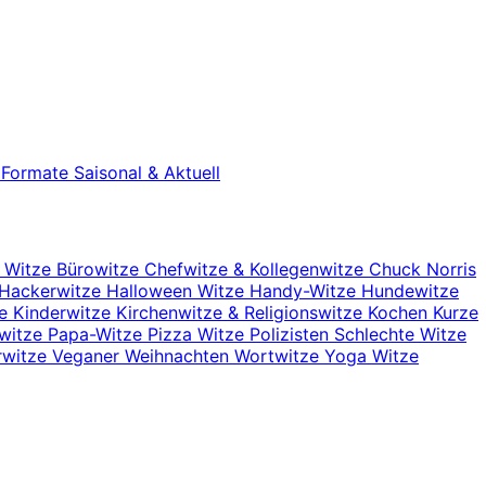
e Formate
Saisonal & Aktuell
r Witze
Bürowitze
Chefwitze & Kollegenwitze
Chuck Norris
Hackerwitze
Halloween Witze
Handy-Witze
Hundewitze
ze
Kinderwitze
Kirchenwitze & Religionswitze
Kochen
Kurze
nwitze
Papa-Witze
Pizza Witze
Polizisten
Schlechte Witze
rwitze
Veganer
Weihnachten
Wortwitze
Yoga Witze