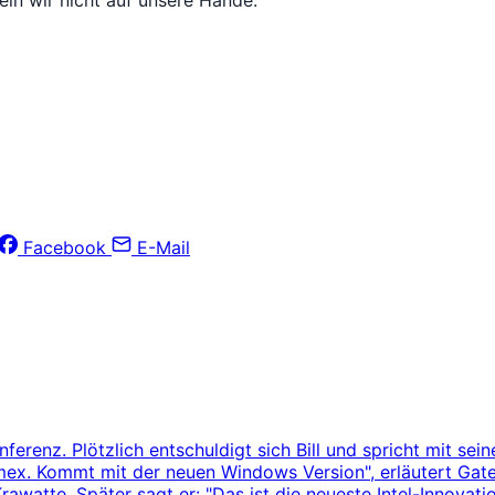
Facebook
E-Mail
nferenz. Plötzlich entschuldigt sich Bill und spricht mit s
imex. Kommt mit der neuen Windows Version", erläutert Gate
Krawatte. Später sagt er: "Das ist die neueste Intel-Innovati