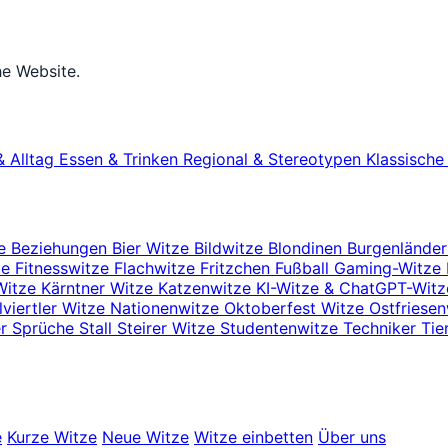
he Website.
& Alltag
Essen & Trinken
Regional & Stereotypen
Klassisch
ze
Beziehungen
Bier Witze
Bildwitze
Blondinen
Burgenlände
ze
Fitnesswitze
Flachwitze
Fritzchen
Fußball
Gaming-Witze
Witze
Kärntner Witze
Katzenwitze
KI-Witze & ChatGPT-Wit
viertler Witze
Nationenwitze
Oktoberfest Witze
Ostfriese
er
Sprüche
Stall
Steirer Witze
Studentenwitze
Techniker
Tie
e
Kurze Witze
Neue Witze
Witze einbetten
Über uns