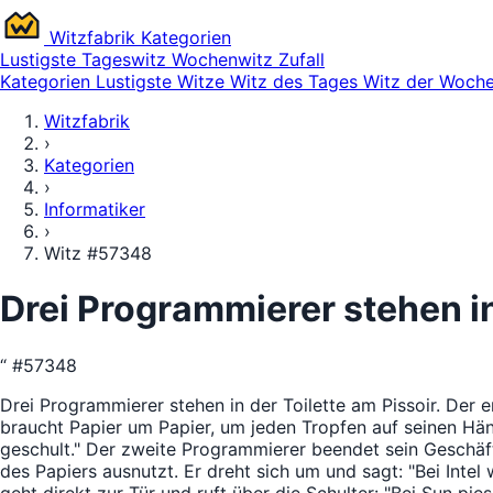
Witz
fabrik
Kategorien
Lustigste
Tageswitz
Wochenwitz
Zufall
Kategorien
Lustigste Witze
Witz des Tages
Witz der Woch
Witzfabrik
›
Kategorien
›
Informatiker
›
Witz #57348
Drei Programmierer stehen in 
“
#57348
Drei Programmierer stehen in der Toilette am Pissoir. Der 
braucht Papier um Papier, um jeden Tropfen auf seinen Hä
geschult." Der zweite Programmierer beendet sein Geschäf
des Papiers ausnutzt. Er dreht sich um und sagt: "Bei Intel 
geht direkt zur Tür und ruft über die Schulter: "Bei Sun pie