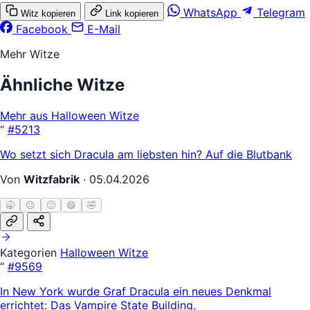
WhatsApp
Telegram
Witz kopieren
Link kopieren
Facebook
E-Mail
Mehr Witze
Ähnliche Witze
Mehr aus Halloween Witze
“
#5213
Wo setzt sich Dracula am liebsten hin? Auf die Blutbank
Von
Witzfabrik
·
05.04.2026
🥱
😐
🙂
😄
🤣
Kategorien
Halloween Witze
“
#9569
In New York wurde Graf Dracula ein neues Denkmal
errichtet: Das Vampire State Building.