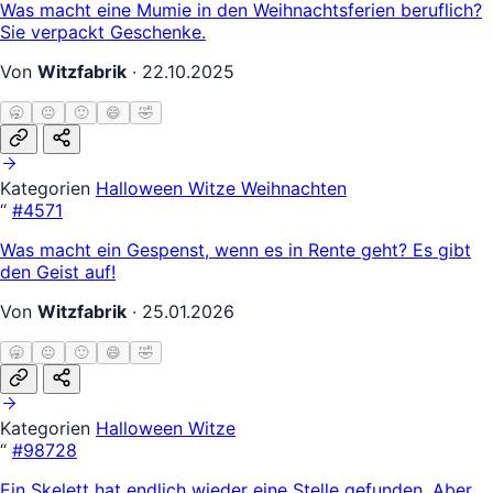
Was macht eine Mumie in den Weihnachtsferien beruflich?
Sie verpackt Geschenke.
Von
Witzfabrik
·
22.10.2025
🥱
😐
🙂
😄
🤣
Kategorien
Halloween Witze
Weihnachten
“
#4571
Was macht ein Gespenst, wenn es in Rente geht? Es gibt
den Geist auf!
Von
Witzfabrik
·
25.01.2026
🥱
😐
🙂
😄
🤣
Kategorien
Halloween Witze
“
#98728
Ein Skelett hat endlich wieder eine Stelle gefunden. Aber