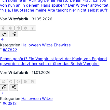
"Ich komme im Auftrag deiner verstorbenen Frau. Ich soll
von nun an in deinem Haus spuken." Der Witwer antwortet:
"Naja, Hauptsache meine Alte taucht hier nicht selbst auf!"
Von
Witzfabrik
·
31.05.2026
🥱
😐
🙂
😄
🤣
Kategorien
Halloween Witze
Ehewitze
“
#87822
Schon gehört? Ein Vampir ist jetzt der König von England
geworden. Jetzt herrscht er über das British Vampire.
Von
Witzfabrik
·
11.01.2026
🥱
😐
🙂
😄
🤣
Kategorien
Halloween Witze
“
#60812