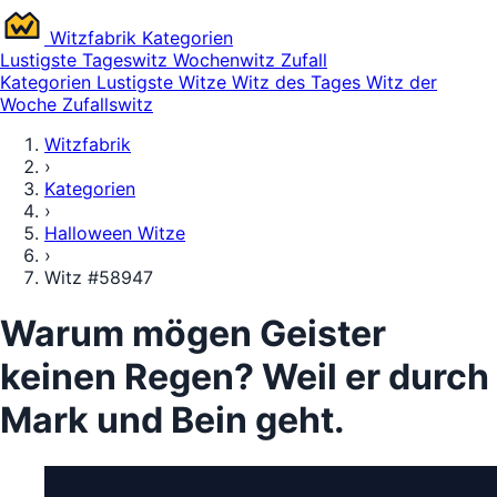
Witz
fabrik
Kategorien
Lustigste
Tageswitz
Wochenwitz
Zufall
Kategorien
Lustigste Witze
Witz des Tages
Witz der
Woche
Zufallswitz
Witzfabrik
›
Kategorien
›
Halloween Witze
›
Witz #58947
Warum mögen Geister
keinen Regen? Weil er durch
Mark und Bein geht.