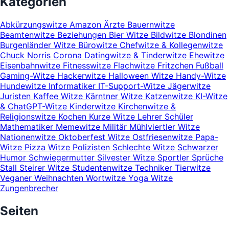
Kategorien
Abkürzungswitze
Amazon
Ärzte
Bauernwitze
Beamtenwitze
Beziehungen
Bier Witze
Bildwitze
Blondinen
Burgenländer Witze
Bürowitze
Chefwitze & Kollegenwitze
Chuck Norris
Corona
Datingwitze & Tinderwitze
Ehewitze
Eisenbahnwitze
Fitnesswitze
Flachwitze
Fritzchen
Fußball
Gaming-Witze
Hackerwitze
Halloween Witze
Handy-Witze
Hundewitze
Informatiker
IT-Support-Witze
Jägerwitze
Juristen
Kaffee Witze
Kärntner Witze
Katzenwitze
KI-Witze
& ChatGPT-Witze
Kinderwitze
Kirchenwitze &
Religionswitze
Kochen
Kurze Witze
Lehrer Schüler
Mathematiker
Memewitze
Militär
Mühlviertler Witze
Nationenwitze
Oktoberfest Witze
Ostfriesenwitze
Papa-
Witze
Pizza Witze
Polizisten
Schlechte Witze
Schwarzer
Humor
Schwiegermutter
Silvester Witze
Sportler
Sprüche
Stall
Steirer Witze
Studentenwitze
Techniker
Tierwitze
Veganer
Weihnachten
Wortwitze
Yoga Witze
Zungenbrecher
Seiten