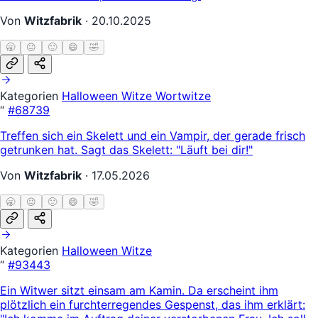
Von
Witzfabrik
·
20.10.2025
🥱
😐
🙂
😄
🤣
Kategorien
Halloween Witze
Wortwitze
“
#68739
Treffen sich ein Skelett und ein Vampir, der gerade frisch
getrunken hat. Sagt das Skelett: "Läuft bei dir!"
Von
Witzfabrik
·
17.05.2026
🥱
😐
🙂
😄
🤣
Kategorien
Halloween Witze
“
#93443
Ein Witwer sitzt einsam am Kamin. Da erscheint ihm
plötzlich ein furchterregendes Gespenst, das ihm erklärt: