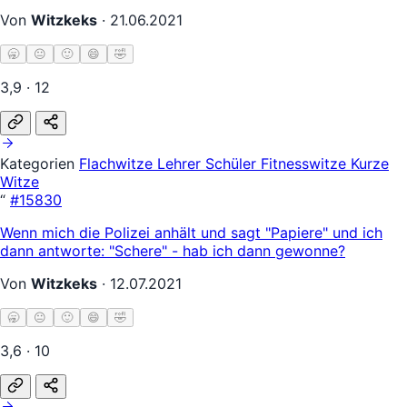
Von
Witzkeks
·
21.06.2021
🥱
😐
🙂
😄
🤣
3,9 · 12
Kategorien
Flachwitze
Lehrer Schüler
Fitnesswitze
Kurze
Witze
“
#15830
Wenn mich die Polizei anhält und sagt "Papiere" und ich
dann antworte: "Schere" - hab ich dann gewonne?
Von
Witzkeks
·
12.07.2021
🥱
😐
🙂
😄
🤣
3,6 · 10