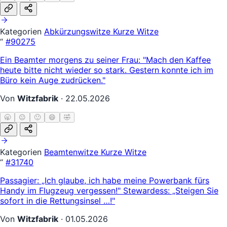
Kategorien
Abkürzungswitze
Kurze Witze
“
#90275
Ein Beamter morgens zu seiner Frau: "Mach den Kaffee
heute bitte nicht wieder so stark. Gestern konnte ich im
Büro kein Auge zudrücken."
Von
Witzfabrik
·
22.05.2026
🥱
😐
🙂
😄
🤣
Kategorien
Beamtenwitze
Kurze Witze
“
#31740
Passagier: „Ich glaube, ich habe meine Powerbank fürs
Handy im Flugzeug vergessen!" Stewardess: „Steigen Sie
sofort in die Rettungsinsel …!"
Von
Witzfabrik
·
01.05.2026