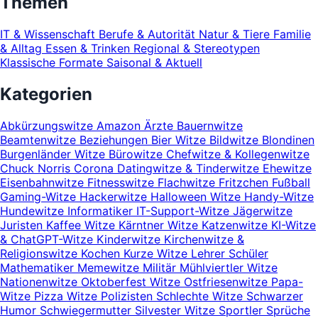
Themen
IT & Wissenschaft
Berufe & Autorität
Natur & Tiere
Familie
& Alltag
Essen & Trinken
Regional & Stereotypen
Klassische Formate
Saisonal & Aktuell
Kategorien
Abkürzungswitze
Amazon
Ärzte
Bauernwitze
Beamtenwitze
Beziehungen
Bier Witze
Bildwitze
Blondinen
Burgenländer Witze
Bürowitze
Chefwitze & Kollegenwitze
Chuck Norris
Corona
Datingwitze & Tinderwitze
Ehewitze
Eisenbahnwitze
Fitnesswitze
Flachwitze
Fritzchen
Fußball
Gaming-Witze
Hackerwitze
Halloween Witze
Handy-Witze
Hundewitze
Informatiker
IT-Support-Witze
Jägerwitze
Juristen
Kaffee Witze
Kärntner Witze
Katzenwitze
KI-Witze
& ChatGPT-Witze
Kinderwitze
Kirchenwitze &
Religionswitze
Kochen
Kurze Witze
Lehrer Schüler
Mathematiker
Memewitze
Militär
Mühlviertler Witze
Nationenwitze
Oktoberfest Witze
Ostfriesenwitze
Papa-
Witze
Pizza Witze
Polizisten
Schlechte Witze
Schwarzer
Humor
Schwiegermutter
Silvester Witze
Sportler
Sprüche