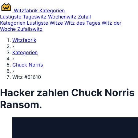
Witz
fabrik
Kategorien
Lustigste
Tageswitz
Wochenwitz
Zufall
Kategorien
Lustigste Witze
Witz des Tages
Witz der
Woche
Zufallswitz
Witzfabrik
›
Kategorien
›
Chuck Norris
›
Witz #61610
Hacker zahlen Chuck Norris
Ransom.