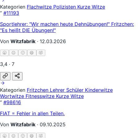
Kategorien
Flachwitze
Polizisten
Kurze Witze
“
#11193
Sportlehrer: "Wir machen heute Dehnübungen!" Fritzchen:
"Es heißt DIE Übungen!"
Von
Witzfabrik
·
12.03.2026
🥱
😐
🙂
😄
🤣
3,4 · 7
Kategorien
Fritzchen
Lehrer Schüler
Kinderwitze
Wortwitze
Fitnesswitze
Kurze Witze
“
#98616
FIAT = Fehler in allen Teilen.
Von
Witzfabrik
·
09.10.2025
🥱
😐
🙂
😄
🤣