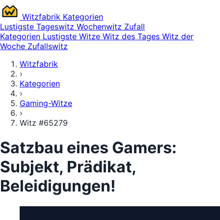
Witz
fabrik
Kategorien
Lustigste
Tageswitz
Wochenwitz
Zufall
Kategorien
Lustigste Witze
Witz des Tages
Witz der
Woche
Zufallswitz
Witzfabrik
›
Kategorien
›
Gaming-Witze
›
Witz #65279
Satzbau eines Gamers:
Subjekt, Prädikat,
Beleidigungen!