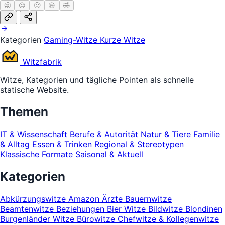
🥱
😐
🙂
😄
🤣
Kategorien
Gaming-Witze
Kurze Witze
Witz
fabrik
Witze, Kategorien und tägliche Pointen als schnelle
statische Website.
Themen
IT & Wissenschaft
Berufe & Autorität
Natur & Tiere
Familie
& Alltag
Essen & Trinken
Regional & Stereotypen
Klassische Formate
Saisonal & Aktuell
Kategorien
Abkürzungswitze
Amazon
Ärzte
Bauernwitze
Beamtenwitze
Beziehungen
Bier Witze
Bildwitze
Blondinen
Burgenländer Witze
Bürowitze
Chefwitze & Kollegenwitze