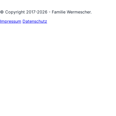
© Copyright 2017-2026 - Familie Wermescher.
Impressum
Datenschutz