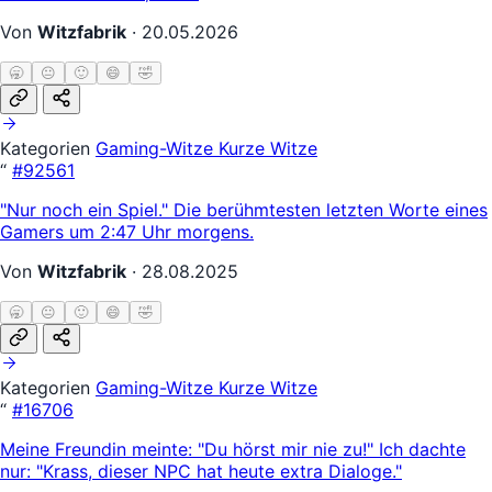
Von
Witzfabrik
·
20.05.2026
🥱
😐
🙂
😄
🤣
Kategorien
Gaming-Witze
Kurze Witze
“
#92561
"Nur noch ein Spiel." Die berühmtesten letzten Worte eines
Gamers um 2:47 Uhr morgens.
Von
Witzfabrik
·
28.08.2025
🥱
😐
🙂
😄
🤣
Kategorien
Gaming-Witze
Kurze Witze
“
#16706
Meine Freundin meinte: "Du hörst mir nie zu!" Ich dachte
nur: "Krass, dieser NPC hat heute extra Dialoge."