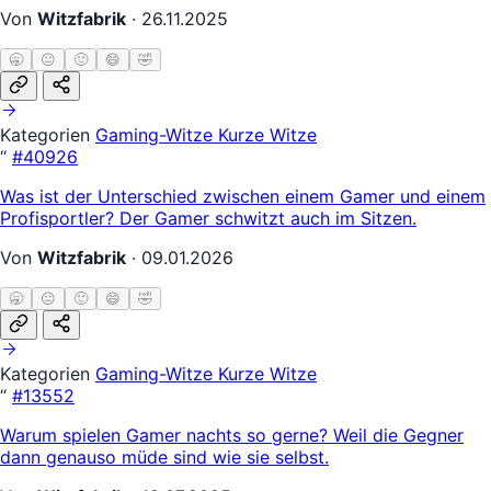
Von
Witzfabrik
·
26.11.2025
🥱
😐
🙂
😄
🤣
Kategorien
Gaming-Witze
Kurze Witze
“
#40926
Was ist der Unterschied zwischen einem Gamer und einem
Profisportler? Der Gamer schwitzt auch im Sitzen.
Von
Witzfabrik
·
09.01.2026
🥱
😐
🙂
😄
🤣
Kategorien
Gaming-Witze
Kurze Witze
“
#13552
Warum spielen Gamer nachts so gerne? Weil die Gegner
dann genauso müde sind wie sie selbst.