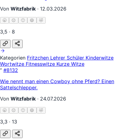
Von
Witzfabrik
·
12.03.2026
🥱
😐
🙂
😄
🤣
3,5 · 8
Kategorien
Fritzchen
Lehrer Schüler
Kinderwitze
Wortwitze
Fitnesswitze
Kurze Witze
“
#8132
Wie nennt man einen Cowboy ohne Pferd? Einen
Sattelschlepper.
Von
Witzfabrik
·
24.07.2026
🥱
😐
🙂
😄
🤣
3,3 · 13