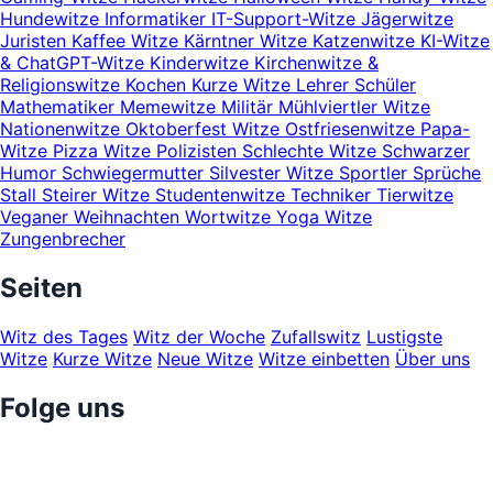
Hundewitze
Informatiker
IT-Support-Witze
Jägerwitze
Juristen
Kaffee Witze
Kärntner Witze
Katzenwitze
KI-Witze
& ChatGPT-Witze
Kinderwitze
Kirchenwitze &
Religionswitze
Kochen
Kurze Witze
Lehrer Schüler
Mathematiker
Memewitze
Militär
Mühlviertler Witze
Nationenwitze
Oktoberfest Witze
Ostfriesenwitze
Papa-
Witze
Pizza Witze
Polizisten
Schlechte Witze
Schwarzer
Humor
Schwiegermutter
Silvester Witze
Sportler
Sprüche
Stall
Steirer Witze
Studentenwitze
Techniker
Tierwitze
Veganer
Weihnachten
Wortwitze
Yoga Witze
Zungenbrecher
Seiten
Witz des Tages
Witz der Woche
Zufallswitz
Lustigste
Witze
Kurze Witze
Neue Witze
Witze einbetten
Über uns
Folge uns