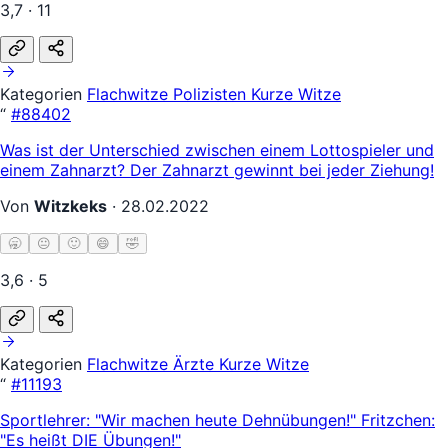
3,7 · 11
Kategorien
Flachwitze
Polizisten
Kurze Witze
“
#88402
Was ist der Unterschied zwischen einem Lottospieler und
einem Zahnarzt? Der Zahnarzt gewinnt bei jeder Ziehung!
Von
Witzkeks
·
28.02.2022
🥱
😐
🙂
😄
🤣
3,6 · 5
Kategorien
Flachwitze
Ärzte
Kurze Witze
“
#11193
Sportlehrer: "Wir machen heute Dehnübungen!" Fritzchen:
"Es heißt DIE Übungen!"