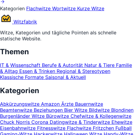
Kategorien
Flachwitze
Wortwitze
Kurze Witze
Witz
fabrik
Witze, Kategorien und tägliche Pointen als schnelle
statische Website.
Themen
IT & Wissenschaft
Berufe & Autorität
Natur & Tiere
Familie
& Alltag
Essen & Trinken
Regional & Stereotypen
Klassische Formate
Saisonal & Aktuell
Kategorien
Abkürzungswitze
Amazon
Ärzte
Bauernwitze
Beamtenwitze
Beziehungen
Bier Witze
Bildwitze
Blondinen
Burgenländer Witze
Bürowitze
Chefwitze & Kollegenwitze
Chuck Norris
Corona
Datingwitze & Tinderwitze
Ehewitze
Eisenbahnwitze
Fitnesswitze
Flachwitze
Fritzchen
Fußball
Gaming-Witze
Hackerwitze
Halloween Witze
Handy-Witze