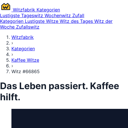
Witz
fabrik
Kategorien
Lustigste
Tageswitz
Wochenwitz
Zufall
Kategorien
Lustigste Witze
Witz des Tages
Witz der
Woche
Zufallswitz
Witzfabrik
›
Kategorien
›
Kaffee Witze
›
Witz #66865
Das Leben passiert. Kaffee
hilft.