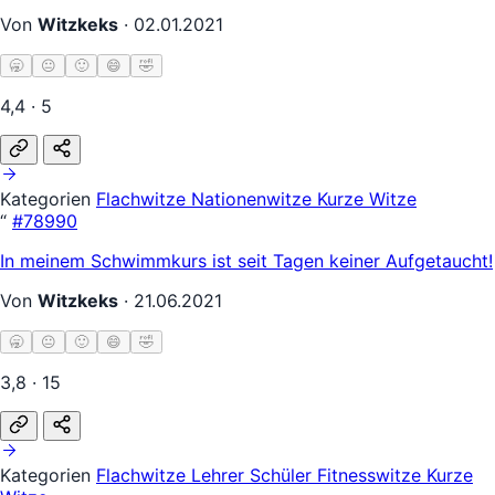
Von
Witzkeks
·
02.01.2021
🥱
😐
🙂
😄
🤣
4,4 · 5
Kategorien
Flachwitze
Nationenwitze
Kurze Witze
“
#78990
In meinem Schwimmkurs ist seit Tagen keiner Aufgetaucht!
Von
Witzkeks
·
21.06.2021
🥱
😐
🙂
😄
🤣
3,8 · 15
Kategorien
Flachwitze
Lehrer Schüler
Fitnesswitze
Kurze