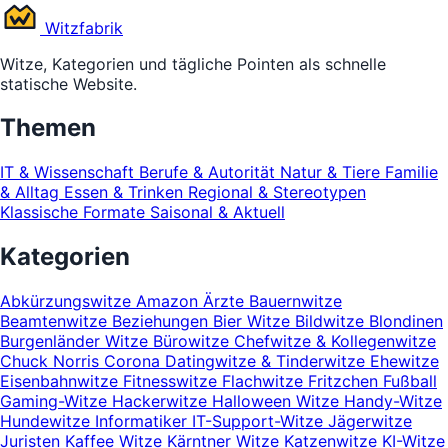
Witz
fabrik
Witze, Kategorien und tägliche Pointen als schnelle
statische Website.
Themen
IT & Wissenschaft
Berufe & Autorität
Natur & Tiere
Familie
& Alltag
Essen & Trinken
Regional & Stereotypen
Klassische Formate
Saisonal & Aktuell
Kategorien
Abkürzungswitze
Amazon
Ärzte
Bauernwitze
Beamtenwitze
Beziehungen
Bier Witze
Bildwitze
Blondinen
Burgenländer Witze
Bürowitze
Chefwitze & Kollegenwitze
Chuck Norris
Corona
Datingwitze & Tinderwitze
Ehewitze
Eisenbahnwitze
Fitnesswitze
Flachwitze
Fritzchen
Fußball
Gaming-Witze
Hackerwitze
Halloween Witze
Handy-Witze
Hundewitze
Informatiker
IT-Support-Witze
Jägerwitze
Juristen
Kaffee Witze
Kärntner Witze
Katzenwitze
KI-Witze