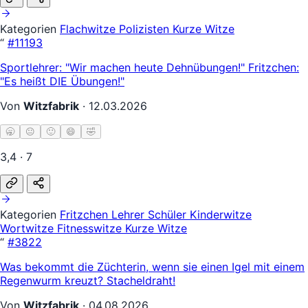
Kategorien
Flachwitze
Polizisten
Kurze Witze
“
#11193
Sportlehrer: "Wir machen heute Dehnübungen!" Fritzchen:
"Es heißt DIE Übungen!"
Von
Witzfabrik
·
12.03.2026
🥱
😐
🙂
😄
🤣
3,4 · 7
Kategorien
Fritzchen
Lehrer Schüler
Kinderwitze
Wortwitze
Fitnesswitze
Kurze Witze
“
#3822
Was bekommt die Züchterin, wenn sie einen Igel mit einem
Regenwurm kreuzt? Stacheldraht!
Von
Witzfabrik
·
04.08.2026