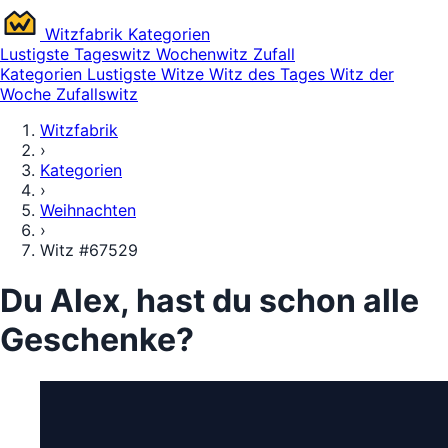
Witz
fabrik
Kategorien
Lustigste
Tageswitz
Wochenwitz
Zufall
Kategorien
Lustigste Witze
Witz des Tages
Witz der
Woche
Zufallswitz
Witzfabrik
›
Kategorien
›
Weihnachten
›
Witz #67529
Du Alex, hast du schon alle
Geschenke?