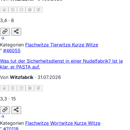
🥱
😐
🙂
😄
🤣
3,4 · 8
Kategorien
Flachwitze
Tierwitze
Kurze Witze
“
#46055
Was tut der Sicherheitsdienst in einer Nudelfabrik? Ist ja
klar, er PASTA auf.
Von
Witzfabrik
·
31.07.2026
🥱
😐
🙂
😄
🤣
3,3 · 15
Kategorien
Flachwitze
Wortwitze
Kurze Witze
“
#70118