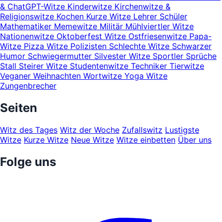
& ChatGPT-Witze
Kinderwitze
Kirchenwitze &
Religionswitze
Kochen
Kurze Witze
Lehrer Schüler
Mathematiker
Memewitze
Militär
Mühlviertler Witze
Nationenwitze
Oktoberfest Witze
Ostfriesenwitze
Papa-
Witze
Pizza Witze
Polizisten
Schlechte Witze
Schwarzer
Humor
Schwiegermutter
Silvester Witze
Sportler
Sprüche
Stall
Steirer Witze
Studentenwitze
Techniker
Tierwitze
Veganer
Weihnachten
Wortwitze
Yoga Witze
Zungenbrecher
Seiten
Witz des Tages
Witz der Woche
Zufallswitz
Lustigste
Witze
Kurze Witze
Neue Witze
Witze einbetten
Über uns
Folge uns