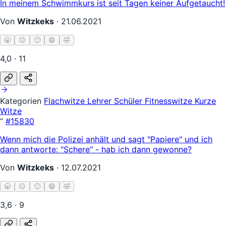
In meinem Schwimmkurs ist seit Tagen keiner Aufgetaucht!
Von
Witzkeks
·
21.06.2021
🥱
😐
🙂
😄
🤣
4,0 · 11
Kategorien
Flachwitze
Lehrer Schüler
Fitnesswitze
Kurze
Witze
“
#15830
Wenn mich die Polizei anhält und sagt "Papiere" und ich
dann antworte: "Schere" - hab ich dann gewonne?
Von
Witzkeks
·
12.07.2021
🥱
😐
🙂
😄
🤣
3,6 · 9