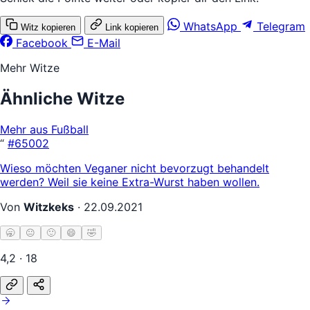
WhatsApp
Telegram
Witz kopieren
Link kopieren
Facebook
E-Mail
Mehr Witze
Ähnliche Witze
Mehr aus Fußball
“
#65002
Wieso möchten Veganer nicht bevorzugt behandelt
werden? Weil sie keine Extra-Wurst haben wollen.
Von
Witzkeks
·
22.09.2021
🥱
😐
🙂
😄
🤣
4,2 · 18