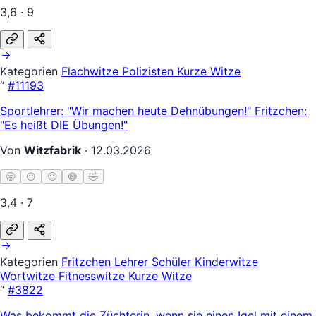
3,6 · 9
Kategorien
Flachwitze
Polizisten
Kurze Witze
“
#11193
Sportlehrer: "Wir machen heute Dehnübungen!" Fritzchen:
"Es heißt DIE Übungen!"
Von
Witzfabrik
·
12.03.2026
🥱
😐
🙂
😄
🤣
3,4 · 7
Kategorien
Fritzchen
Lehrer Schüler
Kinderwitze
Wortwitze
Fitnesswitze
Kurze Witze
“
#3822
Was bekommt die Züchterin, wenn sie einen Igel mit einem