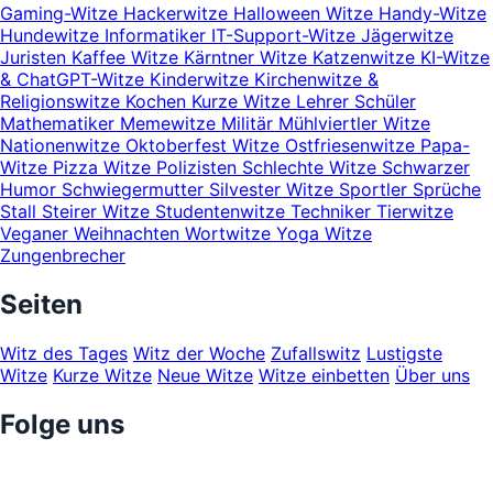
Gaming-Witze
Hackerwitze
Halloween Witze
Handy-Witze
Hundewitze
Informatiker
IT-Support-Witze
Jägerwitze
Juristen
Kaffee Witze
Kärntner Witze
Katzenwitze
KI-Witze
& ChatGPT-Witze
Kinderwitze
Kirchenwitze &
Religionswitze
Kochen
Kurze Witze
Lehrer Schüler
Mathematiker
Memewitze
Militär
Mühlviertler Witze
Nationenwitze
Oktoberfest Witze
Ostfriesenwitze
Papa-
Witze
Pizza Witze
Polizisten
Schlechte Witze
Schwarzer
Humor
Schwiegermutter
Silvester Witze
Sportler
Sprüche
Stall
Steirer Witze
Studentenwitze
Techniker
Tierwitze
Veganer
Weihnachten
Wortwitze
Yoga Witze
Zungenbrecher
Seiten
Witz des Tages
Witz der Woche
Zufallswitz
Lustigste
Witze
Kurze Witze
Neue Witze
Witze einbetten
Über uns
Folge uns