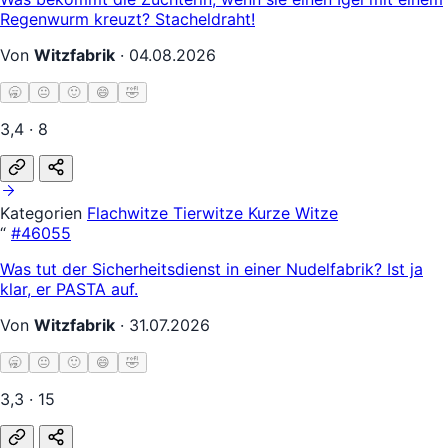
Regenwurm kreuzt? Stacheldraht!
Von
Witzfabrik
·
04.08.2026
🥱
😐
🙂
😄
🤣
3,4 · 8
Kategorien
Flachwitze
Tierwitze
Kurze Witze
“
#46055
Was tut der Sicherheitsdienst in einer Nudelfabrik? Ist ja
klar, er PASTA auf.
Von
Witzfabrik
·
31.07.2026
🥱
😐
🙂
😄
🤣
3,3 · 15