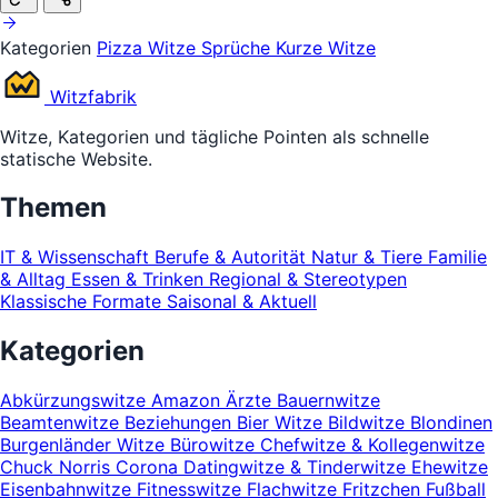
Kategorien
Pizza Witze
Sprüche
Kurze Witze
Witz
fabrik
Witze, Kategorien und tägliche Pointen als schnelle
statische Website.
Themen
IT & Wissenschaft
Berufe & Autorität
Natur & Tiere
Familie
& Alltag
Essen & Trinken
Regional & Stereotypen
Klassische Formate
Saisonal & Aktuell
Kategorien
Abkürzungswitze
Amazon
Ärzte
Bauernwitze
Beamtenwitze
Beziehungen
Bier Witze
Bildwitze
Blondinen
Burgenländer Witze
Bürowitze
Chefwitze & Kollegenwitze
Chuck Norris
Corona
Datingwitze & Tinderwitze
Ehewitze
Eisenbahnwitze
Fitnesswitze
Flachwitze
Fritzchen
Fußball