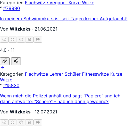
Kategorien
Flachwitze
Veganer
Kurze Witze
“
#78990
In meinem Schwimmkurs ist seit Tagen keiner Aufgetaucht!
Von
Witzkeks
·
21.06.2021
🥱
😐
🙂
😄
🤣
4,0 · 11
Kategorien
Flachwitze
Lehrer Schüler
Fitnesswitze
Kurze
Witze
“
#15830
Wenn mich die Polizei anhält und sagt "Papiere" und ich
dann antworte: "Schere" - hab ich dann gewonne?
Von
Witzkeks
·
12.07.2021
🥱
😐
🙂
😄
🤣