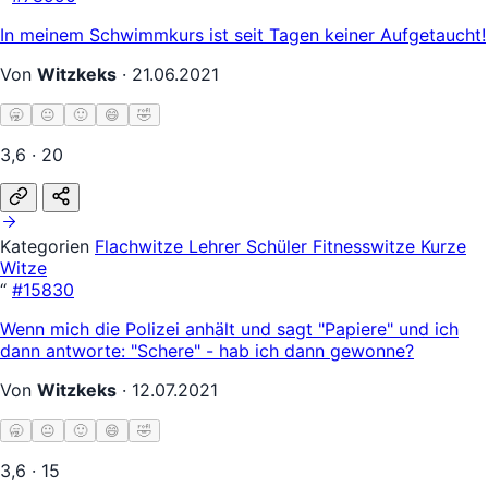
In meinem Schwimmkurs ist seit Tagen keiner Aufgetaucht!
Von
Witzkeks
·
21.06.2021
🥱
😐
🙂
😄
🤣
3,6 · 20
Kategorien
Flachwitze
Lehrer Schüler
Fitnesswitze
Kurze
Witze
“
#15830
Wenn mich die Polizei anhält und sagt "Papiere" und ich
dann antworte: "Schere" - hab ich dann gewonne?
Von
Witzkeks
·
12.07.2021
🥱
😐
🙂
😄
🤣
3,6 · 15