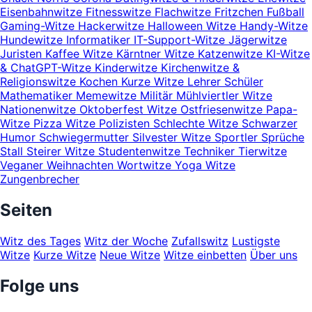
Eisenbahnwitze
Fitnesswitze
Flachwitze
Fritzchen
Fußball
Gaming-Witze
Hackerwitze
Halloween Witze
Handy-Witze
Hundewitze
Informatiker
IT-Support-Witze
Jägerwitze
Juristen
Kaffee Witze
Kärntner Witze
Katzenwitze
KI-Witze
& ChatGPT-Witze
Kinderwitze
Kirchenwitze &
Religionswitze
Kochen
Kurze Witze
Lehrer Schüler
Mathematiker
Memewitze
Militär
Mühlviertler Witze
Nationenwitze
Oktoberfest Witze
Ostfriesenwitze
Papa-
Witze
Pizza Witze
Polizisten
Schlechte Witze
Schwarzer
Humor
Schwiegermutter
Silvester Witze
Sportler
Sprüche
Stall
Steirer Witze
Studentenwitze
Techniker
Tierwitze
Veganer
Weihnachten
Wortwitze
Yoga Witze
Zungenbrecher
Seiten
Witz des Tages
Witz der Woche
Zufallswitz
Lustigste
Witze
Kurze Witze
Neue Witze
Witze einbetten
Über uns
Folge uns