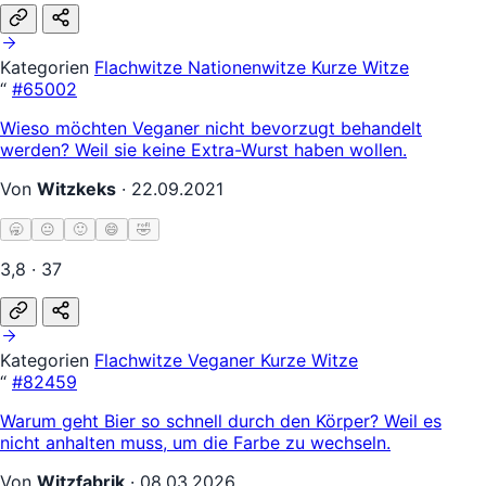
Kategorien
Flachwitze
Nationenwitze
Kurze Witze
“
#65002
Wieso möchten Veganer nicht bevorzugt behandelt
werden? Weil sie keine Extra-Wurst haben wollen.
Von
Witzkeks
·
22.09.2021
🥱
😐
🙂
😄
🤣
3,8 · 37
Kategorien
Flachwitze
Veganer
Kurze Witze
“
#82459
Warum geht Bier so schnell durch den Körper? Weil es
nicht anhalten muss, um die Farbe zu wechseln.
Von
Witzfabrik
·
08.03.2026