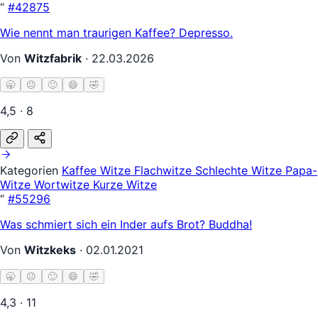
“
#42875
Wie nennt man traurigen Kaffee? Depresso.
Von
Witzfabrik
·
22.03.2026
🥱
😐
🙂
😄
🤣
4,5 · 8
Kategorien
Kaffee Witze
Flachwitze
Schlechte Witze
Papa-
Witze
Wortwitze
Kurze Witze
“
#55296
Was schmiert sich ein Inder aufs Brot? Buddha!
Von
Witzkeks
·
02.01.2021
🥱
😐
🙂
😄
🤣
4,3 · 11