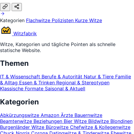
Kategorien
Flachwitze
Polizisten
Kurze Witze
Witz
fabrik
Witze, Kategorien und tägliche Pointen als schnelle
statische Website.
Themen
IT & Wissenschaft
Berufe & Autorität
Natur & Tiere
Familie
& Alltag
Essen & Trinken
Regional & Stereotypen
Klassische Formate
Saisonal & Aktuell
Kategorien
Abkürzungswitze
Amazon
Ärzte
Bauernwitze
Beamtenwitze
Beziehungen
Bier Witze
Bildwitze
Blondinen
Burgenländer Witze
Bürowitze
Chefwitze & Kollegenwitze
Chuck Norris
Corona
Datingwitze & Tinderwitze
Ehewitze