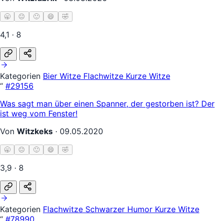
🥱
😐
🙂
😄
🤣
4,1 · 8
Kategorien
Bier Witze
Flachwitze
Kurze Witze
“
#29156
Was sagt man über einen Spanner, der gestorben ist? Der
ist weg vom Fenster!
Von
Witzkeks
·
09.05.2020
🥱
😐
🙂
😄
🤣
3,9 · 8
Kategorien
Flachwitze
Schwarzer Humor
Kurze Witze
“
#78990