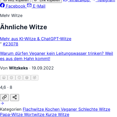
Witz kopieren
Link kopieren
Facebook
E-Mail
Mehr Witze
Ähnliche Witze
Mehr aus KI-Witze & ChatGPT-Witze
“
#23078
Warum dürfen Veganer kein Leitungswasser trinken? Weil
es aus dem Hahn kommt!
Von
Witzkeks
·
19.09.2022
🥱
😐
🙂
😄
🤣
4,6 · 8
Kategorien
Flachwitze
Kochen
Veganer
Schlechte Witze
Papa-Witze
Wortwitze
Kurze Witze