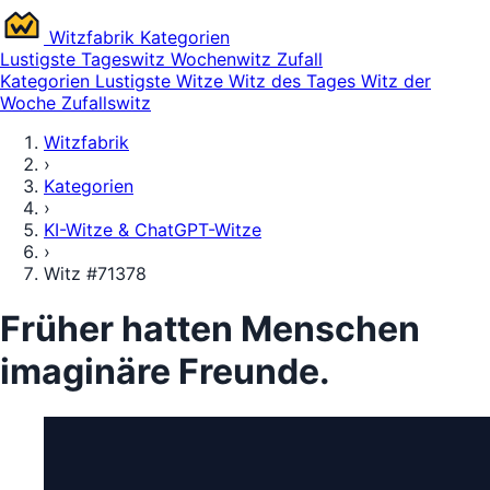
Witz
fabrik
Kategorien
Lustigste
Tageswitz
Wochenwitz
Zufall
Kategorien
Lustigste Witze
Witz des Tages
Witz der
Woche
Zufallswitz
Witzfabrik
›
Kategorien
›
KI-Witze & ChatGPT-Witze
›
Witz #71378
Früher hatten Menschen
imaginäre Freunde.