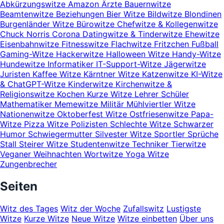
Abkürzungswitze
Amazon
Ärzte
Bauernwitze
Beamtenwitze
Beziehungen
Bier Witze
Bildwitze
Blondinen
Burgenländer Witze
Bürowitze
Chefwitze & Kollegenwitze
Chuck Norris
Corona
Datingwitze & Tinderwitze
Ehewitze
Eisenbahnwitze
Fitnesswitze
Flachwitze
Fritzchen
Fußball
Gaming-Witze
Hackerwitze
Halloween Witze
Handy-Witze
Hundewitze
Informatiker
IT-Support-Witze
Jägerwitze
Juristen
Kaffee Witze
Kärntner Witze
Katzenwitze
KI-Witze
& ChatGPT-Witze
Kinderwitze
Kirchenwitze &
Religionswitze
Kochen
Kurze Witze
Lehrer Schüler
Mathematiker
Memewitze
Militär
Mühlviertler Witze
Nationenwitze
Oktoberfest Witze
Ostfriesenwitze
Papa-
Witze
Pizza Witze
Polizisten
Schlechte Witze
Schwarzer
Humor
Schwiegermutter
Silvester Witze
Sportler
Sprüche
Stall
Steirer Witze
Studentenwitze
Techniker
Tierwitze
Veganer
Weihnachten
Wortwitze
Yoga Witze
Zungenbrecher
Seiten
Witz des Tages
Witz der Woche
Zufallswitz
Lustigste
Witze
Kurze Witze
Neue Witze
Witze einbetten
Über uns