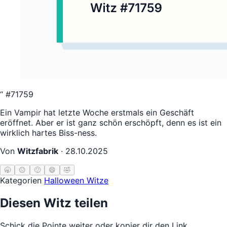
“
#71759
Ein Vampir hat letzte Woche erstmals ein Geschäft
eröffnet. Aber er ist ganz schön erschöpft, denn es ist ein
wirklich hartes Biss-ness.
Von
Witzfabrik
·
28.10.2025
🥱
😐
🙂
😄
🤣
Kategorien
Halloween Witze
Diesen Witz teilen
Schick die Pointe weiter oder kopier dir den Link.