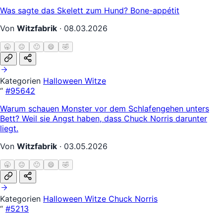
Was sagte das Skelett zum Hund? Bone-appétit
Von
Witzfabrik
·
08.03.2026
🥱
😐
🙂
😄
🤣
Kategorien
Halloween Witze
“
#95642
Warum schauen Monster vor dem Schlafengehen unters
Bett? Weil sie Angst haben, dass Chuck Norris darunter
liegt.
Von
Witzfabrik
·
03.05.2026
🥱
😐
🙂
😄
🤣
Kategorien
Halloween Witze
Chuck Norris
“
#5213