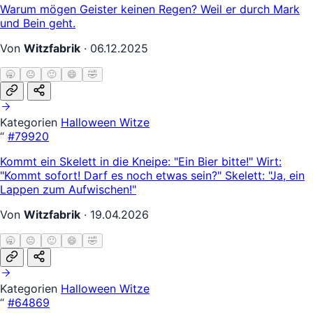
Warum mögen Geister keinen Regen? Weil er durch Mark
und Bein geht.
Von
Witzfabrik
·
06.12.2025
🥱
😐
🙂
😄
🤣
Kategorien
Halloween Witze
“
#79920
Kommt ein Skelett in die Kneipe: "Ein Bier bitte!" Wirt:
"Kommt sofort! Darf es noch etwas sein?" Skelett: "Ja, ein
Lappen zum Aufwischen!"
Von
Witzfabrik
·
19.04.2026
🥱
😐
🙂
😄
🤣
Kategorien
Halloween Witze
“
#64869