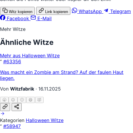
WhatsApp
Telegram
Witz kopieren
Link kopieren
Facebook
E-Mail
Mehr Witze
Ähnliche Witze
Mehr aus Halloween Witze
“
#63356
Was macht ein Zombie am Strand? Auf der faulen Haut
liegen.
Von
Witzfabrik
·
16.11.2025
🥱
😐
🙂
😄
🤣
Kategorien
Halloween Witze
“
#58947