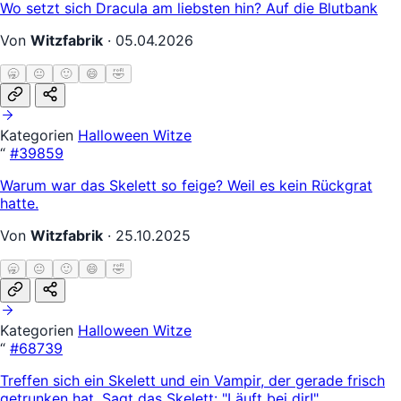
Wo setzt sich Dracula am liebsten hin? Auf die Blutbank
Von
Witzfabrik
·
05.04.2026
🥱
😐
🙂
😄
🤣
Kategorien
Halloween Witze
“
#39859
Warum war das Skelett so feige? Weil es kein Rückgrat
hatte.
Von
Witzfabrik
·
25.10.2025
🥱
😐
🙂
😄
🤣
Kategorien
Halloween Witze
“
#68739
Treffen sich ein Skelett und ein Vampir, der gerade frisch
getrunken hat. Sagt das Skelett: "Läuft bei dir!"