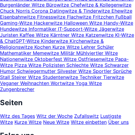
Burgenländer Witze
Bürowitze
Chefwitze & Kollegenwitze
Chuck Norris
Corona
Datingwitze & Tinderwitze
Ehewitze
Eisenbahnwitze
Fitnesswitze
Flachwitze
Fritzchen
Fußball
Gaming-Witze
Hackerwitze
Halloween Witze
Handy-Witze
Hundewitze
Informatiker
IT-Support-Witze
Jägerwitze
Juristen
Kaffee Witze
Kärntner Witze
Katzenwitze
KI-Witze
& ChatGPT-Witze
Kinderwitze
Kirchenwitze &
Religionswitze
Kochen
Kurze Witze
Lehrer Schüler
Mathematiker
Memewitze
Militär
Mühlviertler Witze
Nationenwitze
Oktoberfest Witze
Ostfriesenwitze
Papa-
Witze
Pizza Witze
Polizisten
Schlechte Witze
Schwarzer
Humor
Schwiegermutter
Silvester Witze
Sportler
Sprüche
Stall
Steirer Witze
Studentenwitze
Techniker
Tierwitze
Veganer
Weihnachten
Wortwitze
Yoga Witze
Zungenbrecher
Seiten
Witz des Tages
Witz der Woche
Zufallswitz
Lustigste
Witze
Kurze Witze
Neue Witze
Witze einbetten
Über uns