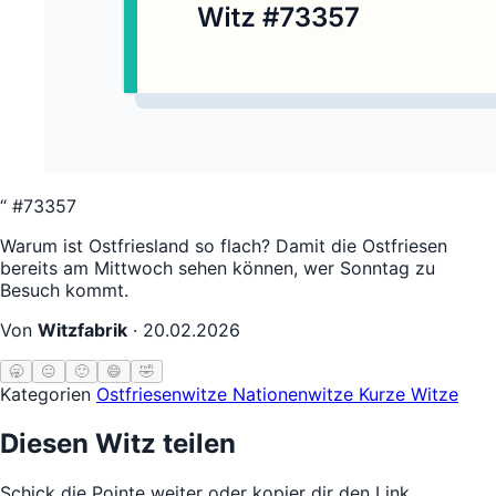
“
#73357
Warum ist Ostfriesland so flach? Damit die Ostfriesen
bereits am Mittwoch sehen können, wer Sonntag zu
Besuch kommt.
Von
Witzfabrik
·
20.02.2026
🥱
😐
🙂
😄
🤣
Kategorien
Ostfriesenwitze
Nationenwitze
Kurze Witze
Diesen Witz teilen
Schick die Pointe weiter oder kopier dir den Link.