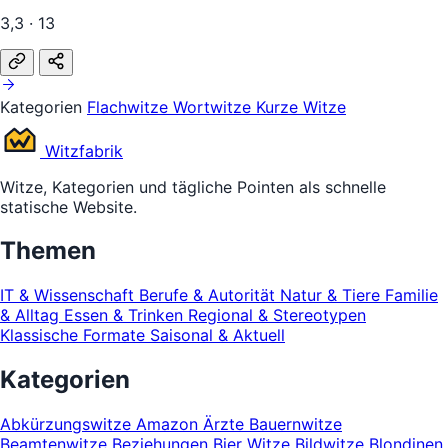
3,3 · 13
Kategorien
Flachwitze
Wortwitze
Kurze Witze
Witz
fabrik
Witze, Kategorien und tägliche Pointen als schnelle
statische Website.
Themen
IT & Wissenschaft
Berufe & Autorität
Natur & Tiere
Familie
& Alltag
Essen & Trinken
Regional & Stereotypen
Klassische Formate
Saisonal & Aktuell
Kategorien
Abkürzungswitze
Amazon
Ärzte
Bauernwitze
Beamtenwitze
Beziehungen
Bier Witze
Bildwitze
Blondinen