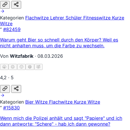
Kategorien
Flachwitze
Lehrer Schüler
Fitnesswitze
Kurze
Witze
“
#82459
Warum geht Bier so schnell durch den Körper? Weil es
nicht anhalten muss, um die Farbe zu wechseln.
Von
Witzfabrik
·
08.03.2026
🥱
😐
🙂
😄
🤣
4,2 · 5
Kategorien
Bier Witze
Flachwitze
Kurze Witze
“
#15830
Wenn mich die Polizei anhält und sagt "Papiere" und ich
dann antworte: "Schere" - hab ich dann gewonne?