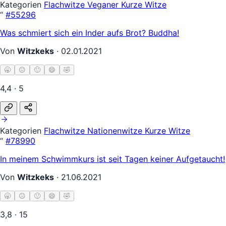
Kategorien
Flachwitze
Veganer
Kurze Witze
“
#55296
Was schmiert sich ein Inder aufs Brot? Buddha!
Von
Witzkeks
·
02.01.2021
🥱
😐
🙂
😄
🤣
4,4 · 5
Kategorien
Flachwitze
Nationenwitze
Kurze Witze
“
#78990
In meinem Schwimmkurs ist seit Tagen keiner Aufgetaucht!
Von
Witzkeks
·
21.06.2021
🥱
😐
🙂
😄
🤣
3,8 · 15