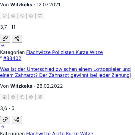
Von
Witzkeks
·
12.07.2021
🥱
😐
🙂
😄
🤣
3,7 · 11
Kategorien
Flachwitze
Polizisten
Kurze Witze
“
#88402
Was ist der Unterschied zwischen einem Lottospieler und
einem Zahnarzt? Der Zahnarzt gewinnt bei jeder Ziehung!
Von
Witzkeks
·
28.02.2022
🥱
😐
🙂
😄
🤣
3,6 · 5
Kategorien
Flachwitze
Ärzte
Kurze Witze