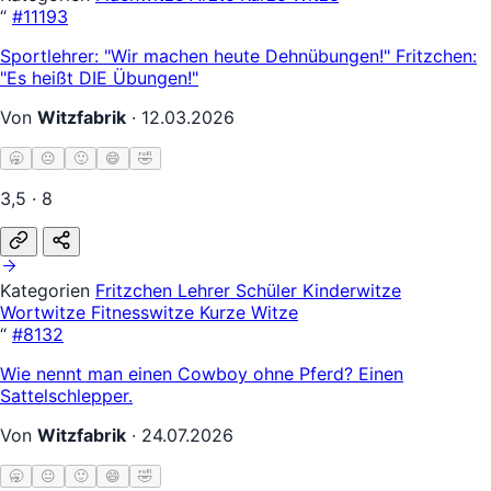
“
#11193
Sportlehrer: "Wir machen heute Dehnübungen!" Fritzchen:
"Es heißt DIE Übungen!"
Von
Witzfabrik
·
12.03.2026
🥱
😐
🙂
😄
🤣
3,5 · 8
Kategorien
Fritzchen
Lehrer Schüler
Kinderwitze
Wortwitze
Fitnesswitze
Kurze Witze
“
#8132
Wie nennt man einen Cowboy ohne Pferd? Einen
Sattelschlepper.
Von
Witzfabrik
·
24.07.2026
🥱
😐
🙂
😄
🤣