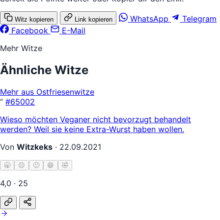
WhatsApp
Telegram
Witz kopieren
Link kopieren
Facebook
E-Mail
Mehr Witze
Ähnliche Witze
Mehr aus Ostfriesenwitze
“
#65002
Wieso möchten Veganer nicht bevorzugt behandelt
werden? Weil sie keine Extra-Wurst haben wollen.
Von
Witzkeks
·
22.09.2021
🥱
😐
🙂
😄
🤣
4,0 · 25