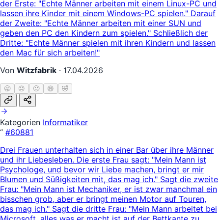
der Erste: "Echte Männer arbeiten mit einem Linux-PC und
lassen ihre Kinder mit einem Windows-PC spielen." Darauf
der Zweite: "Echte Männer arbeiten mit einer SUN und
geben den PC den Kindern zum spielen." Schließlich der
Dritte: "Echte Männer spielen mit ihren Kindern und lassen
den Mac für sich arbeiten!"
Von
Witzfabrik
·
17.04.2026
🥱
😐
🙂
😄
🤣
Kategorien
Informatiker
“
#60881
Drei Frauen unterhalten sich in einer Bar über ihre Männer
und ihr Liebesleben. Die erste Frau sagt: "Mein Mann ist
Psychologe, und bevor wir Liebe machen, bringt er mir
Blumen und Süßigkeiten mit, das mag ich." Sagt die zweite
Frau: "Mein Mann ist Mechaniker, er ist zwar manchmal ein
bisschen grob, aber er bringt meinen Motor auf Touren,
das mag ich." Sagt die dritte Frau: "Mein Mann arbeitet bei
Microsoft, alles was er macht ist auf der Bettkante zu