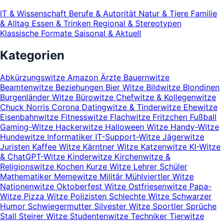
IT & Wissenschaft
Berufe & Autorität
Natur & Tiere
Familie
& Alltag
Essen & Trinken
Regional & Stereotypen
Klassische Formate
Saisonal & Aktuell
Kategorien
Abkürzungswitze
Amazon
Ärzte
Bauernwitze
Beamtenwitze
Beziehungen
Bier Witze
Bildwitze
Blondinen
Burgenländer Witze
Bürowitze
Chefwitze & Kollegenwitze
Chuck Norris
Corona
Datingwitze & Tinderwitze
Ehewitze
Eisenbahnwitze
Fitnesswitze
Flachwitze
Fritzchen
Fußball
Gaming-Witze
Hackerwitze
Halloween Witze
Handy-Witze
Hundewitze
Informatiker
IT-Support-Witze
Jägerwitze
Juristen
Kaffee Witze
Kärntner Witze
Katzenwitze
KI-Witze
& ChatGPT-Witze
Kinderwitze
Kirchenwitze &
Religionswitze
Kochen
Kurze Witze
Lehrer Schüler
Mathematiker
Memewitze
Militär
Mühlviertler Witze
Nationenwitze
Oktoberfest Witze
Ostfriesenwitze
Papa-
Witze
Pizza Witze
Polizisten
Schlechte Witze
Schwarzer
Humor
Schwiegermutter
Silvester Witze
Sportler
Sprüche
Stall
Steirer Witze
Studentenwitze
Techniker
Tierwitze