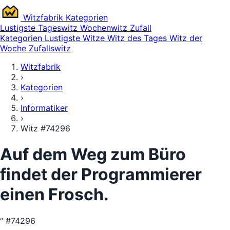
Witz
fabrik
Kategorien
Lustigste
Tageswitz
Wochenwitz
Zufall
Kategorien
Lustigste Witze
Witz des Tages
Witz der
Woche
Zufallswitz
Witzfabrik
›
Kategorien
›
Informatiker
›
Witz #74296
Auf dem Weg zum Büro
findet der Programmierer
einen Frosch.
“
#74296