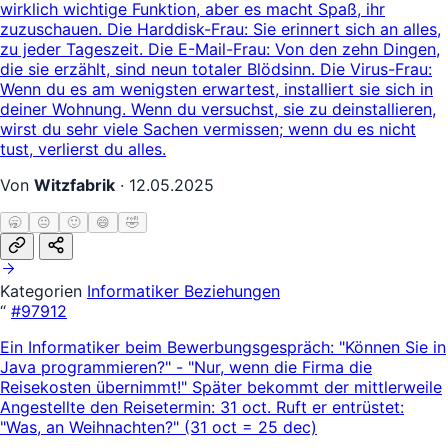
wirklich wichtige Funktion, aber es macht Spaß, ihr
zuzuschauen. Die Harddisk-Frau: Sie erinnert sich an alles,
zu jeder Tageszeit. Die E-Mail-Frau: Von den zehn Dingen,
die sie erzählt, sind neun totaler Blödsinn. Die Virus-Frau:
Wenn du es am wenigsten erwartest, installiert sie sich in
deiner Wohnung. Wenn du versuchst, sie zu deinstallieren,
wirst du sehr viele Sachen vermissen; wenn du es nicht
tust, verlierst du alles.
Von
Witzfabrik
·
12.05.2025
🥱
😐
🙂
😄
🤣
Kategorien
Informatiker
Beziehungen
“
#97912
Ein Informatiker beim Bewerbungsgespräch: "Können Sie in
Java programmieren?" - "Nur, wenn die Firma die
Reisekosten übernimmt!" Später bekommt der mittlerweile
Angestellte den Reisetermin: 31 oct. Ruft er entrüstet:
"Was, an Weihnachten?" (31 oct = 25 dec)