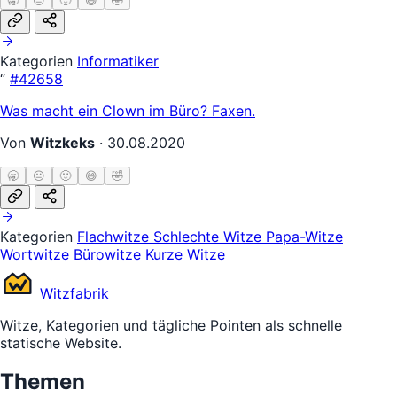
🥱
😐
🙂
😄
🤣
Kategorien
Informatiker
“
#42658
Was macht ein Clown im Büro? Faxen.
Von
Witzkeks
·
30.08.2020
🥱
😐
🙂
😄
🤣
Kategorien
Flachwitze
Schlechte Witze
Papa-Witze
Wortwitze
Bürowitze
Kurze Witze
Witz
fabrik
Witze, Kategorien und tägliche Pointen als schnelle
statische Website.
Themen