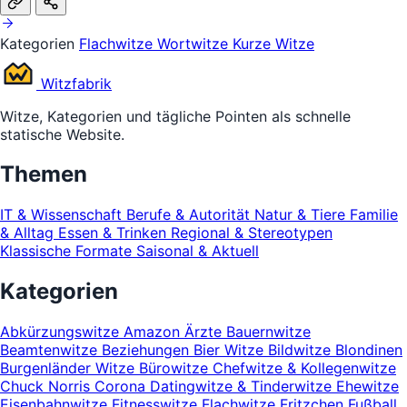
Kategorien
Flachwitze
Wortwitze
Kurze Witze
Witz
fabrik
Witze, Kategorien und tägliche Pointen als schnelle
statische Website.
Themen
IT & Wissenschaft
Berufe & Autorität
Natur & Tiere
Familie
& Alltag
Essen & Trinken
Regional & Stereotypen
Klassische Formate
Saisonal & Aktuell
Kategorien
Abkürzungswitze
Amazon
Ärzte
Bauernwitze
Beamtenwitze
Beziehungen
Bier Witze
Bildwitze
Blondinen
Burgenländer Witze
Bürowitze
Chefwitze & Kollegenwitze
Chuck Norris
Corona
Datingwitze & Tinderwitze
Ehewitze
Eisenbahnwitze
Fitnesswitze
Flachwitze
Fritzchen
Fußball