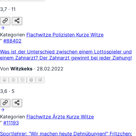
3,7 · 11
Kategorien
Flachwitze
Polizisten
Kurze Witze
“
#88402
Was ist der Unterschied zwischen einem Lottospieler und
einem Zahnarzt? Der Zahnarzt gewinnt bei jeder Ziehung!
Von
Witzkeks
·
28.02.2022
🥱
😐
🙂
😄
🤣
3,6 · 5
Kategorien
Flachwitze
Ärzte
Kurze Witze
“
#11193
Sportlehrer: "Wir machen heute Dehnübungen!" Fritzchen: