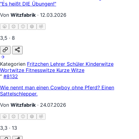
"Es heißt DIE Übungen!"
Von
Witzfabrik
·
12.03.2026
🥱
😐
🙂
😄
🤣
3,5 · 8
Kategorien
Fritzchen
Lehrer Schüler
Kinderwitze
Wortwitze
Fitnesswitze
Kurze Witze
“
#8132
Wie nennt man einen Cowboy ohne Pferd? Einen
Sattelschlepper.
Von
Witzfabrik
·
24.07.2026
🥱
😐
🙂
😄
🤣
3,3 · 13