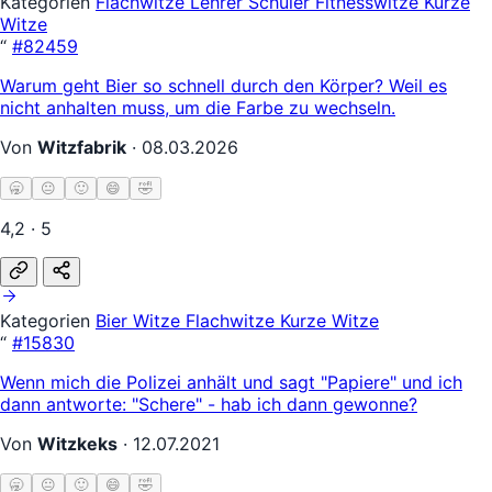
Kategorien
Flachwitze
Lehrer Schüler
Fitnesswitze
Kurze
Witze
“
#82459
Warum geht Bier so schnell durch den Körper? Weil es
nicht anhalten muss, um die Farbe zu wechseln.
Von
Witzfabrik
·
08.03.2026
🥱
😐
🙂
😄
🤣
4,2 · 5
Kategorien
Bier Witze
Flachwitze
Kurze Witze
“
#15830
Wenn mich die Polizei anhält und sagt "Papiere" und ich
dann antworte: "Schere" - hab ich dann gewonne?
Von
Witzkeks
·
12.07.2021
🥱
😐
🙂
😄
🤣