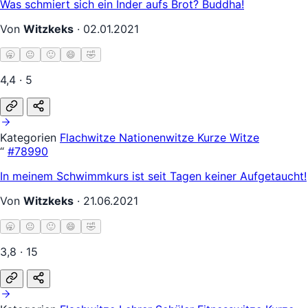
Was schmiert sich ein Inder aufs Brot? Buddha!
Von
Witzkeks
·
02.01.2021
🥱
😐
🙂
😄
🤣
4,4 · 5
Kategorien
Flachwitze
Nationenwitze
Kurze Witze
“
#78990
In meinem Schwimmkurs ist seit Tagen keiner Aufgetaucht!
Von
Witzkeks
·
21.06.2021
🥱
😐
🙂
😄
🤣
3,8 · 15