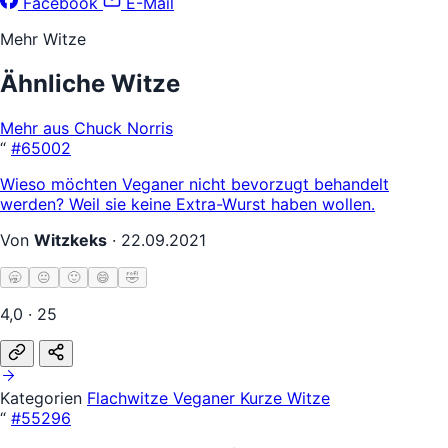
Facebook
E-Mail
Mehr Witze
Ähnliche Witze
Mehr aus Chuck Norris
“
#65002
Wieso möchten Veganer nicht bevorzugt behandelt
werden? Weil sie keine Extra-Wurst haben wollen.
Von
Witzkeks
·
22.09.2021
🥱
😐
🙂
😄
🤣
4,0 · 25
Kategorien
Flachwitze
Veganer
Kurze Witze
“
#55296