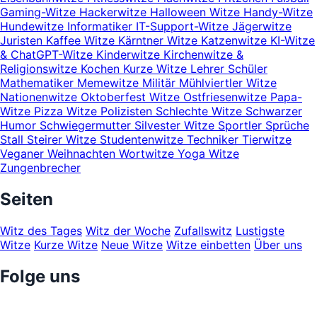
Gaming-Witze
Hackerwitze
Halloween Witze
Handy-Witze
Hundewitze
Informatiker
IT-Support-Witze
Jägerwitze
Juristen
Kaffee Witze
Kärntner Witze
Katzenwitze
KI-Witze
& ChatGPT-Witze
Kinderwitze
Kirchenwitze &
Religionswitze
Kochen
Kurze Witze
Lehrer Schüler
Mathematiker
Memewitze
Militär
Mühlviertler Witze
Nationenwitze
Oktoberfest Witze
Ostfriesenwitze
Papa-
Witze
Pizza Witze
Polizisten
Schlechte Witze
Schwarzer
Humor
Schwiegermutter
Silvester Witze
Sportler
Sprüche
Stall
Steirer Witze
Studentenwitze
Techniker
Tierwitze
Veganer
Weihnachten
Wortwitze
Yoga Witze
Zungenbrecher
Seiten
Witz des Tages
Witz der Woche
Zufallswitz
Lustigste
Witze
Kurze Witze
Neue Witze
Witze einbetten
Über uns
Folge uns