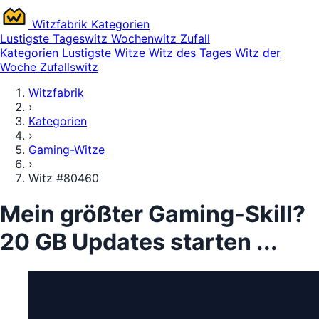
Witz
fabrik
Kategorien
Lustigste
Tageswitz
Wochenwitz
Zufall
Kategorien
Lustigste Witze
Witz des Tages
Witz der
Woche
Zufallswitz
Witzfabrik
›
Kategorien
›
Gaming-Witze
›
Witz #80460
Mein größter Gaming-Skill?
20 GB Updates starten ...