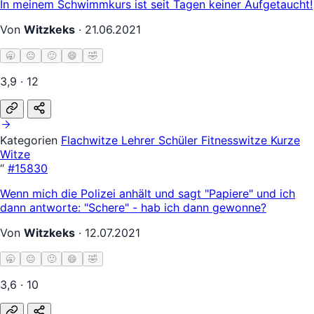
In meinem Schwimmkurs ist seit Tagen keiner Aufgetaucht!
Von
Witzkeks
·
21.06.2021
🥱
😐
🙂
😄
🤣
3,9 · 12
Kategorien
Flachwitze
Lehrer Schüler
Fitnesswitze
Kurze
Witze
“
#15830
Wenn mich die Polizei anhält und sagt "Papiere" und ich
dann antworte: "Schere" - hab ich dann gewonne?
Von
Witzkeks
·
12.07.2021
🥱
😐
🙂
😄
🤣
3,6 · 10