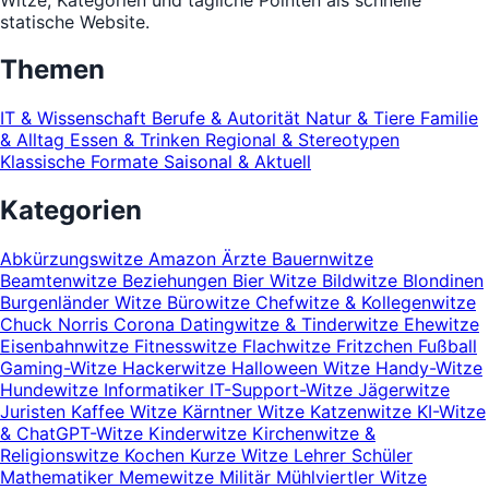
statische Website.
Themen
IT & Wissenschaft
Berufe & Autorität
Natur & Tiere
Familie
& Alltag
Essen & Trinken
Regional & Stereotypen
Klassische Formate
Saisonal & Aktuell
Kategorien
Abkürzungswitze
Amazon
Ärzte
Bauernwitze
Beamtenwitze
Beziehungen
Bier Witze
Bildwitze
Blondinen
Burgenländer Witze
Bürowitze
Chefwitze & Kollegenwitze
Chuck Norris
Corona
Datingwitze & Tinderwitze
Ehewitze
Eisenbahnwitze
Fitnesswitze
Flachwitze
Fritzchen
Fußball
Gaming-Witze
Hackerwitze
Halloween Witze
Handy-Witze
Hundewitze
Informatiker
IT-Support-Witze
Jägerwitze
Juristen
Kaffee Witze
Kärntner Witze
Katzenwitze
KI-Witze
& ChatGPT-Witze
Kinderwitze
Kirchenwitze &
Religionswitze
Kochen
Kurze Witze
Lehrer Schüler
Mathematiker
Memewitze
Militär
Mühlviertler Witze