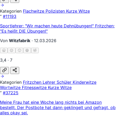
Kategorien
Flachwitze
Polizisten
Kurze Witze
“
#11193
Sportlehrer: "Wir machen heute Dehnübungen!" Fritzchen:
"Es heißt DIE Übungen!"
Von
Witzfabrik
·
12.03.2026
🥱
😐
🙂
😄
🤣
3,4 · 7
Kategorien
Fritzchen
Lehrer Schüler
Kinderwitze
Wortwitze
Fitnesswitze
Kurze Witze
“
#37225
Meine Frau hat eine Woche lang nichts bei Amazon
bestellt. Der Postbote hat dann geklingelt und gefragt, ob
alles okay sei.