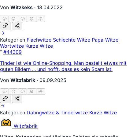
Von
Witzkeks
·
18.04.2022
🥱
😐
🙂
😄
🤣
Kategorien
Flachwitze
Schlechte Witze
Papa-Witze
Wortwitze
Kurze Witze
“
#44309
Tinder ist wie Online-Shopping. Man bestellt etwas mit
guten Bildern ... und hofft, dass es kein Scam ist.
Von
Witzfabrik
·
09.09.2025
🥱
😐
🙂
😄
🤣
Kategorien
Datingwitze & Tinderwitze
Kurze Witze
Witz
fabrik
Witze, Kategorien und tägliche Pointen als schnelle