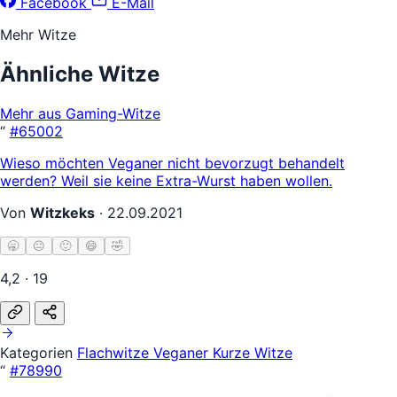
Facebook
E-Mail
Mehr Witze
Ähnliche Witze
Mehr aus Gaming-Witze
“
#65002
Wieso möchten Veganer nicht bevorzugt behandelt
werden? Weil sie keine Extra-Wurst haben wollen.
Von
Witzkeks
·
22.09.2021
🥱
😐
🙂
😄
🤣
4,2 · 19
Kategorien
Flachwitze
Veganer
Kurze Witze
“
#78990