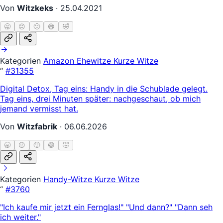
Von
Witzkeks
·
25.04.2021
🥱
😐
🙂
😄
🤣
Kategorien
Amazon
Ehewitze
Kurze Witze
“
#31355
Digital Detox, Tag eins: Handy in die Schublade gelegt.
Tag eins, drei Minuten später: nachgeschaut, ob mich
jemand vermisst hat.
Von
Witzfabrik
·
06.06.2026
🥱
😐
🙂
😄
🤣
Kategorien
Handy-Witze
Kurze Witze
“
#3760
"Ich kaufe mir jetzt ein Fernglas!" "Und dann?" "Dann seh
ich weiter."