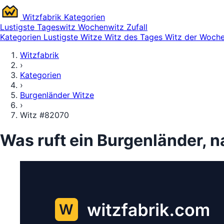
Witz
fabrik
Kategorien
Lustigste
Tageswitz
Wochenwitz
Zufall
Kategorien
Lustigste Witze
Witz des Tages
Witz der Woch
Witzfabrik
›
Kategorien
›
Burgenländer Witze
›
Witz #82070
Was ruft ein Burgenländer, 