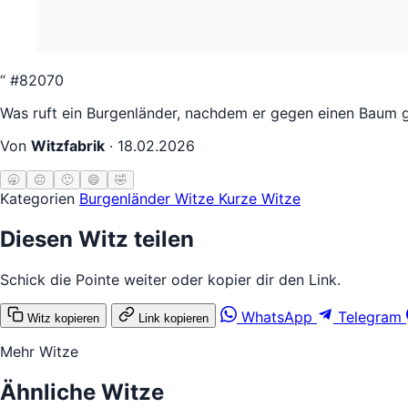
“
#82070
Was ruft ein Burgenländer, nachdem er gegen einen Baum g
Von
Witzfabrik
·
18.02.2026
🥱
😐
🙂
😄
🤣
Kategorien
Burgenländer Witze
Kurze Witze
Diesen Witz teilen
Schick die Pointe weiter oder kopier dir den Link.
WhatsApp
Telegram
Witz kopieren
Link kopieren
Mehr Witze
Ähnliche Witze