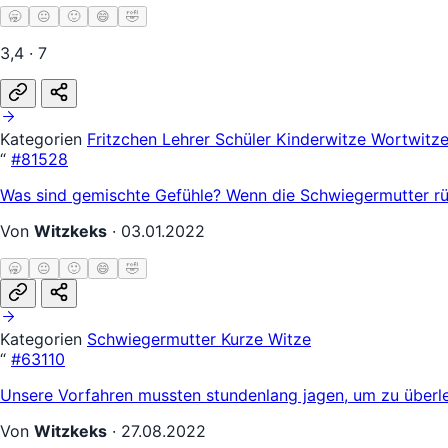
🥱
😐
🙂
😄
🤣
3,4 · 7
Kategorien
Fritzchen
Lehrer Schüler
Kinderwitze
Wortwitz
“
#81528
Was sind gemischte Gefühle? Wenn die Schwiegermutter rück
Von
Witzkeks
·
03.01.2022
🥱
😐
🙂
😄
🤣
Kategorien
Schwiegermutter
Kurze Witze
“
#63110
Unsere Vorfahren mussten stundenlang jagen, um zu überleb
Von
Witzkeks
·
27.08.2022