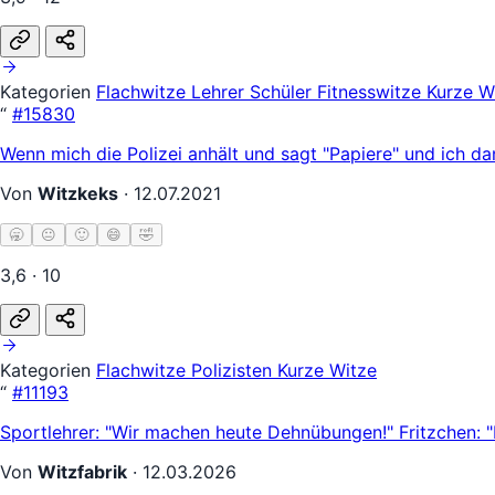
Kategorien
Flachwitze
Lehrer Schüler
Fitnesswitze
Kurze W
“
#15830
Wenn mich die Polizei anhält und sagt "Papiere" und ich d
Von
Witzkeks
·
12.07.2021
🥱
😐
🙂
😄
🤣
3,6 · 10
Kategorien
Flachwitze
Polizisten
Kurze Witze
“
#11193
Sportlehrer: "Wir machen heute Dehnübungen!" Fritzchen: 
Von
Witzfabrik
·
12.03.2026