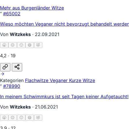
Mehr aus Burgenländer Witze
“
#65002
Wieso möchten Veganer nicht bevorzugt behandelt werden?
Von
Witzkeks
·
22.09.2021
🥱
😐
🙂
😄
🤣
4,2 · 19
Kategorien
Flachwitze
Veganer
Kurze Witze
“
#78990
In meinem Schwimmkurs ist seit Tagen keiner Aufgetaucht!
Von
Witzkeks
·
21.06.2021
🥱
😐
🙂
😄
🤣
3,9 · 12