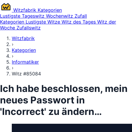
Witz
fabrik
Kategorien
Lustigste
Tageswitz
Wochenwitz
Zufall
Kategorien
Lustigste Witze
Witz des Tages
Witz der
Woche
Zufallswitz
Witzfabrik
›
Kategorien
›
Informatiker
›
Witz #85084
Ich habe beschlossen, mein
neues Passwort in
'Incorrect' zu ändern…