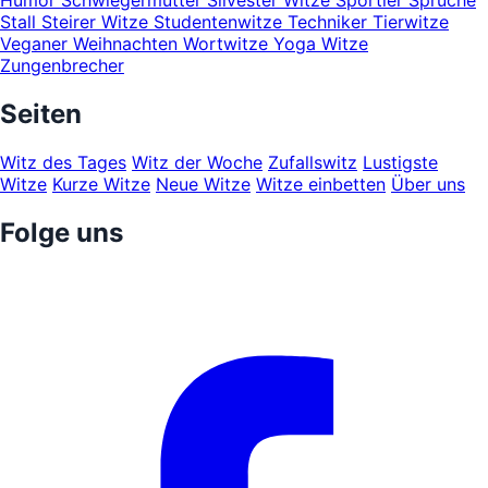
Humor
Schwiegermutter
Silvester Witze
Sportler
Sprüche
Stall
Steirer Witze
Studentenwitze
Techniker
Tierwitze
Veganer
Weihnachten
Wortwitze
Yoga Witze
Zungenbrecher
Seiten
Witz des Tages
Witz der Woche
Zufallswitz
Lustigste
Witze
Kurze Witze
Neue Witze
Witze einbetten
Über uns
Folge uns