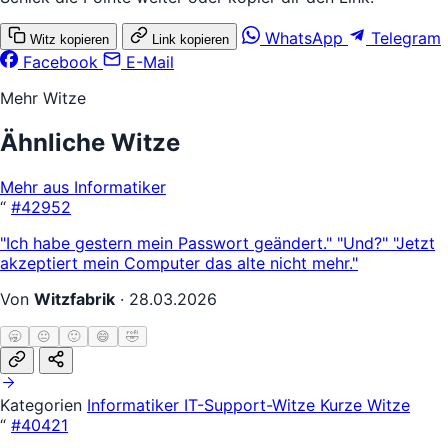
WhatsApp
Telegram
Witz kopieren
Link kopieren
Facebook
E-Mail
Mehr Witze
Ähnliche Witze
Mehr aus Informatiker
“
#42952
"Ich habe gestern mein Passwort geändert." "Und?" "Jetzt
akzeptiert mein Computer das alte nicht mehr."
Von
Witzfabrik
·
28.03.2026
🥱
😐
🙂
😄
🤣
Kategorien
Informatiker
IT-Support-Witze
Kurze Witze
“
#40421