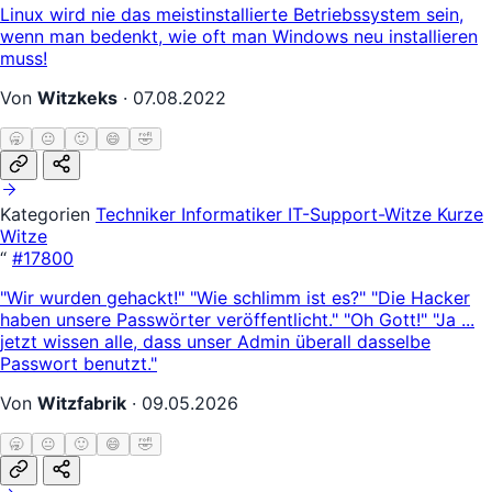
Linux wird nie das meistinstallierte Betriebssystem sein,
wenn man bedenkt, wie oft man Windows neu installieren
muss!
Von
Witzkeks
·
07.08.2022
🥱
😐
🙂
😄
🤣
Kategorien
Techniker
Informatiker
IT-Support-Witze
Kurze
Witze
“
#17800
"Wir wurden gehackt!" "Wie schlimm ist es?" "Die Hacker
haben unsere Passwörter veröffentlicht." "Oh Gott!" "Ja ...
jetzt wissen alle, dass unser Admin überall dasselbe
Passwort benutzt."
Von
Witzfabrik
·
09.05.2026
🥱
😐
🙂
😄
🤣