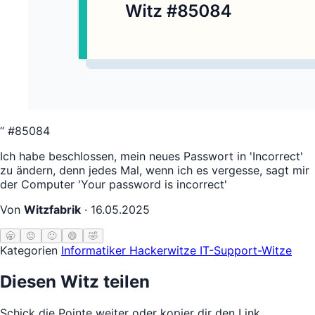
“
#85084
Ich habe beschlossen, mein neues Passwort in 'Incorrect'
zu ändern, denn jedes Mal, wenn ich es vergesse, sagt mir
der Computer 'Your password is incorrect'
Von
Witzfabrik
·
16.05.2025
🥱
😐
🙂
😄
🤣
Kategorien
Informatiker
Hackerwitze
IT-Support-Witze
Diesen Witz teilen
Schick die Pointe weiter oder kopier dir den Link.