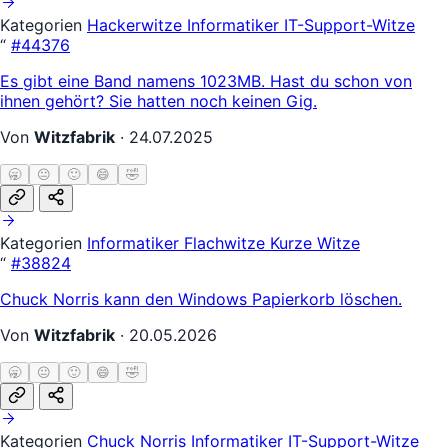
Kategorien
Hackerwitze
Informatiker
IT-Support-Witze
“
#44376
Es gibt eine Band namens 1023MB. Hast du schon von
ihnen gehört? Sie hatten noch keinen Gig.
Von
Witzfabrik
·
24.07.2025
🥱
😐
🙂
😄
🤣
Kategorien
Informatiker
Flachwitze
Kurze Witze
“
#38824
Chuck Norris kann den Windows Papierkorb löschen.
Von
Witzfabrik
·
20.05.2026
🥱
😐
🙂
😄
🤣
Kategorien
Chuck Norris
Informatiker
IT-Support-Witze