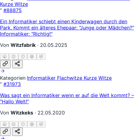
Kurze Witze
“
#88875
Ein Informatiker schiebt einen Kinderwagen durch den
Park. Kommt ein älteres Ehepaar: "Junge oder Mädchen?"
Informatiker: "Richtig!"
Von
Witzfabrik
·
20.05.2025
🥱
😐
🙂
😄
🤣
Kategorien
Informatiker
Flachwitze
Kurze Witze
“
#31973
Was sagt ein Informatiker wenn er auf die Welt kommt? –
"Hallo Welt!"
Von
Witzkeks
·
22.05.2020
🥱
😐
🙂
😄
🤣