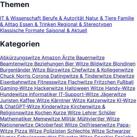
Themen
IT & Wissenschaft
Berufe & Autorität
Natur & Tiere
Familie
& Alltag
Essen & Trinken
Regional & Stereotypen
Klassische Formate
Saisonal & Aktuell
Kategorien
Abkürzungswitze
Amazon
Ärzte
Bauernwitze
Beamtenwitze
Beziehungen
Bier Witze
Bildwitze
Blondinen
Burgenländer Witze
Bürowitze
Chefwitze & Kollegenwitze
Chuck Norris
Corona
Datingwitze & Tinderwitze
Ehewitze
Eisenbahnwitze
Fitnesswitze
Flachwitze
Fritzchen
Fußball
Gaming-Witze
Hackerwitze
Halloween Witze
Handy-Witze
Hundewitze
Informatiker
IT-Support-Witze
Jägerwitze
Juristen
Kaffee Witze
Kärntner Witze
Katzenwitze
KI-Witze
& ChatGPT-Witze
Kinderwitze
Kirchenwitze &
Religionswitze
Kochen
Kurze Witze
Lehrer Schüler
Mathematiker
Memewitze
Militär
Mühlviertler Witze
Nationenwitze
Oktoberfest Witze
Ostfriesenwitze
Papa-
Witze
Pizza Witze
Polizisten
Schlechte Witze
Schwarzer