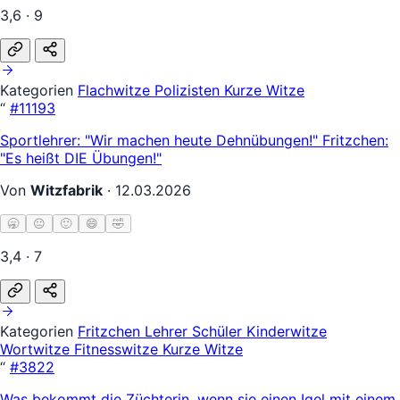
3,6 · 9
Kategorien
Flachwitze
Polizisten
Kurze Witze
“
#11193
Sportlehrer: "Wir machen heute Dehnübungen!" Fritzchen:
"Es heißt DIE Übungen!"
Von
Witzfabrik
·
12.03.2026
🥱
😐
🙂
😄
🤣
3,4 · 7
Kategorien
Fritzchen
Lehrer Schüler
Kinderwitze
Wortwitze
Fitnesswitze
Kurze Witze
“
#3822
Was bekommt die Züchterin, wenn sie einen Igel mit einem