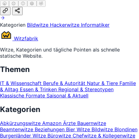
🥱
😐
🙂
😄
🤣
Kategorien
Bildwitze
Hackerwitze
Informatiker
Witz
fabrik
Witze, Kategorien und tägliche Pointen als schnelle
statische Website.
Themen
IT & Wissenschaft
Berufe & Autorität
Natur & Tiere
Familie
& Alltag
Essen & Trinken
Regional & Stereotypen
Klassische Formate
Saisonal & Aktuell
Kategorien
Abkürzungswitze
Amazon
Ärzte
Bauernwitze
Beamtenwitze
Beziehungen
Bier Witze
Bildwitze
Blondinen
Burgenländer Witze
Bürowitze
Chefwitze & Kollegenwitze