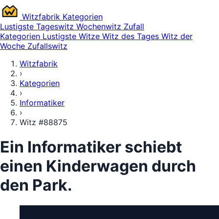
Witz
fabrik
Kategorien
Lustigste
Tageswitz
Wochenwitz
Zufall
Kategorien
Lustigste Witze
Witz des Tages
Witz der
Woche
Zufallswitz
Witzfabrik
›
Kategorien
›
Informatiker
›
Witz #88875
Ein Informatiker schiebt
einen Kinderwagen durch
den Park.