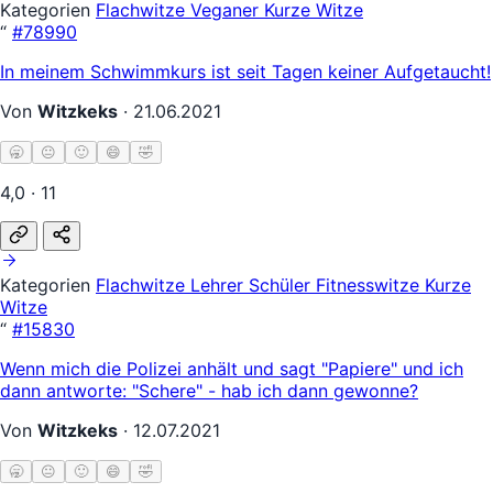
Kategorien
Flachwitze
Veganer
Kurze Witze
“
#78990
In meinem Schwimmkurs ist seit Tagen keiner Aufgetaucht!
Von
Witzkeks
·
21.06.2021
🥱
😐
🙂
😄
🤣
4,0 · 11
Kategorien
Flachwitze
Lehrer Schüler
Fitnesswitze
Kurze
Witze
“
#15830
Wenn mich die Polizei anhält und sagt "Papiere" und ich
dann antworte: "Schere" - hab ich dann gewonne?
Von
Witzkeks
·
12.07.2021
🥱
😐
🙂
😄
🤣