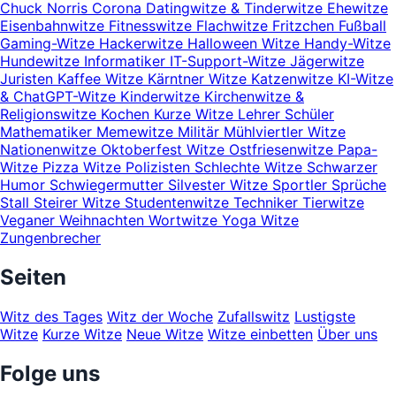
Chuck Norris
Corona
Datingwitze & Tinderwitze
Ehewitze
Eisenbahnwitze
Fitnesswitze
Flachwitze
Fritzchen
Fußball
Gaming-Witze
Hackerwitze
Halloween Witze
Handy-Witze
Hundewitze
Informatiker
IT-Support-Witze
Jägerwitze
Juristen
Kaffee Witze
Kärntner Witze
Katzenwitze
KI-Witze
& ChatGPT-Witze
Kinderwitze
Kirchenwitze &
Religionswitze
Kochen
Kurze Witze
Lehrer Schüler
Mathematiker
Memewitze
Militär
Mühlviertler Witze
Nationenwitze
Oktoberfest Witze
Ostfriesenwitze
Papa-
Witze
Pizza Witze
Polizisten
Schlechte Witze
Schwarzer
Humor
Schwiegermutter
Silvester Witze
Sportler
Sprüche
Stall
Steirer Witze
Studentenwitze
Techniker
Tierwitze
Veganer
Weihnachten
Wortwitze
Yoga Witze
Zungenbrecher
Seiten
Witz des Tages
Witz der Woche
Zufallswitz
Lustigste
Witze
Kurze Witze
Neue Witze
Witze einbetten
Über uns
Folge uns