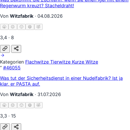
Regenwurm kreuzt? Stacheldraht!
Von
Witzfabrik
·
04.08.2026
🥱
😐
🙂
😄
🤣
3,4 · 8
Kategorien
Flachwitze
Tierwitze
Kurze Witze
“
#46055
Was tut der Sicherheitsdienst in einer Nudelfabrik? Ist ja
klar, er PASTA auf.
Von
Witzfabrik
·
31.07.2026
🥱
😐
🙂
😄
🤣
3,3 · 15