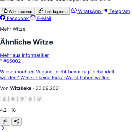
WhatsApp
Telegram
Witz kopieren
Link kopieren
Facebook
E-Mail
Mehr Witze
Ähnliche Witze
Mehr aus Informatiker
“
#65002
Wieso möchten Veganer nicht bevorzugt behandelt
werden? Weil sie keine Extra-Wurst haben wollen.
Von
Witzkeks
·
22.09.2021
🥱
😐
🙂
😄
🤣
4,2 · 18