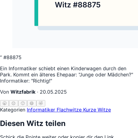
“
#88875
Ein Informatiker schiebt einen Kinderwagen durch den
Park. Kommt ein älteres Ehepaar: "Junge oder Mädchen?"
Informatiker: "Richtig!"
Von
Witzfabrik
·
20.05.2025
🥱
😐
🙂
😄
🤣
Kategorien
Informatiker
Flachwitze
Kurze Witze
Diesen Witz teilen
Schick die Pointe weiter oder kopier dir den Link.