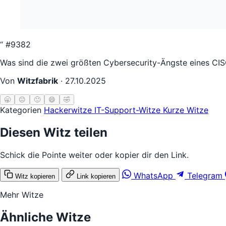
“
#9382
Was sind die zwei größten Cybersecurity-Ängste eines CISOs
Von
Witzfabrik
·
27.10.2025
🥱
😐
🙂
😄
🤣
Kategorien
Hackerwitze
IT-Support-Witze
Kurze Witze
Diesen Witz teilen
Schick die Pointe weiter oder kopier dir den Link.
WhatsApp
Telegram
Witz kopieren
Link kopieren
Mehr Witze
Ähnliche Witze