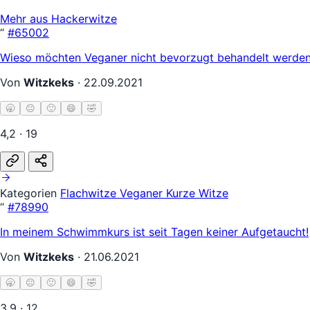
Mehr aus Hackerwitze
“
#65002
Wieso möchten Veganer nicht bevorzugt behandelt werden?
Von
Witzkeks
·
22.09.2021
🥱
😐
🙂
😄
🤣
4,2 · 19
Kategorien
Flachwitze
Veganer
Kurze Witze
“
#78990
In meinem Schwimmkurs ist seit Tagen keiner Aufgetaucht!
Von
Witzkeks
·
21.06.2021
🥱
😐
🙂
😄
🤣
3,9 · 12