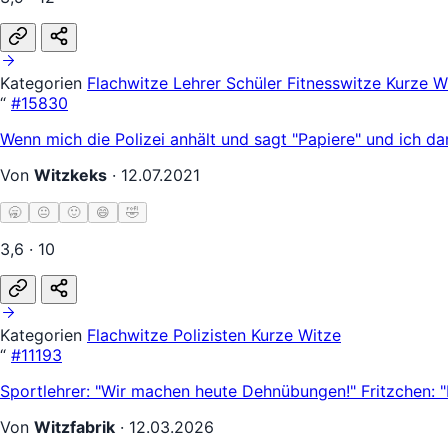
Kategorien
Flachwitze
Lehrer Schüler
Fitnesswitze
Kurze W
“
#15830
Wenn mich die Polizei anhält und sagt "Papiere" und ich d
Von
Witzkeks
·
12.07.2021
🥱
😐
🙂
😄
🤣
3,6 · 10
Kategorien
Flachwitze
Polizisten
Kurze Witze
“
#11193
Sportlehrer: "Wir machen heute Dehnübungen!" Fritzchen: 
Von
Witzfabrik
·
12.03.2026