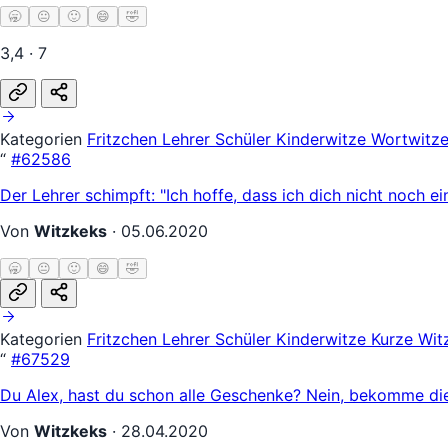
🥱
😐
🙂
😄
🤣
3,4 · 7
Kategorien
Fritzchen
Lehrer Schüler
Kinderwitze
Wortwitz
“
#62586
Der Lehrer schimpft: "Ich hoffe, dass ich dich nicht noch e
Von
Witzkeks
·
05.06.2020
🥱
😐
🙂
😄
🤣
Kategorien
Fritzchen
Lehrer Schüler
Kinderwitze
Kurze Wit
“
#67529
Du Alex, hast du schon alle Geschenke? Nein, bekomme die
Von
Witzkeks
·
28.04.2020