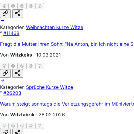
🥱
😐
🙂
😄
🤣
Kategorien
Weihnachten
Kurze Witze
“
#11468
Fragt die Mutter ihren Sohn: "Na Anton, bin ich nicht eine S
Von
Witzkeks
·
10.03.2021
🥱
😐
🙂
😄
🤣
Kategorien
Sprüche
Kurze Witze
“
#26203
Warum steigt sonntags die Verletzungsgefahr im Mühlviert
Von
Witzfabrik
·
28.02.2026
🥱
😐
🙂
😄
🤣