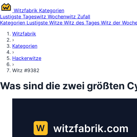
Witz
fabrik
Kategorien
Lustigste
Tageswitz
Wochenwitz
Zufall
Kategorien
Lustigste Witze
Witz des Tages
Witz der Woch
Witzfabrik
›
Kategorien
›
Hackerwitze
›
Witz #9382
Was sind die zwei größten 