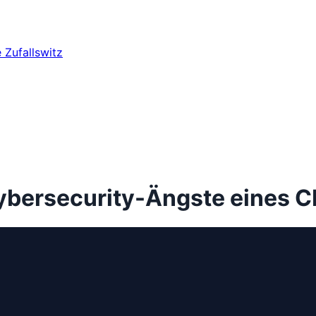
e
Zufallswitz
Cybersecurity-Ängste eines 