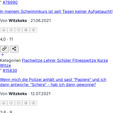
“
#78990
In meinem Schwimmkurs ist seit Tagen keiner Aufgetaucht!
Von
Witzkeks
·
21.06.2021
🥱
😐
🙂
😄
🤣
4,0 · 11
Kategorien
Flachwitze
Lehrer Schüler
Fitnesswitze
Kurze
Witze
“
#15830
Wenn mich die Polizei anhält und sagt "Papiere" und ich
dann antworte: "Schere" - hab ich dann gewonne?
Von
Witzkeks
·
12.07.2021
🥱
😐
🙂
😄
🤣
3,6 · 9