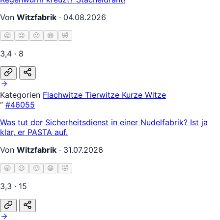
Von
Witzfabrik
·
04.08.2026
🥱
😐
🙂
😄
🤣
3,4 · 8
Kategorien
Flachwitze
Tierwitze
Kurze Witze
“
#46055
Was tut der Sicherheitsdienst in einer Nudelfabrik? Ist ja
klar, er PASTA auf.
Von
Witzfabrik
·
31.07.2026
🥱
😐
🙂
😄
🤣
3,3 · 15