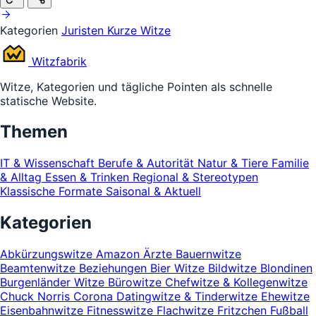
Kategorien
Juristen
Kurze Witze
Witz
fabrik
Witze, Kategorien und tägliche Pointen als schnelle
statische Website.
Themen
IT & Wissenschaft
Berufe & Autorität
Natur & Tiere
Familie
& Alltag
Essen & Trinken
Regional & Stereotypen
Klassische Formate
Saisonal & Aktuell
Kategorien
Abkürzungswitze
Amazon
Ärzte
Bauernwitze
Beamtenwitze
Beziehungen
Bier Witze
Bildwitze
Blondinen
Burgenländer Witze
Bürowitze
Chefwitze & Kollegenwitze
Chuck Norris
Corona
Datingwitze & Tinderwitze
Ehewitze
Eisenbahnwitze
Fitnesswitze
Flachwitze
Fritzchen
Fußball