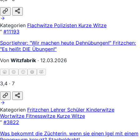
Kategorien
Flachwitze
Polizisten
Kurze Witze
“
#11193
Sportlehrer: "Wir machen heute Dehnübungen!" Fritzchen:
"Es heißt DIE Übungen!"
Von
Witzfabrik
·
12.03.2026
🥱
😐
🙂
😄
🤣
3,4 · 7
Kategorien
Fritzchen
Lehrer Schüler
Kinderwitze
Wortwitze
Fitnesswitze
Kurze Witze
“
#3822
Was bekommt die Züchterin, wenn sie einen Igel mit einem
Regenwurm kreuzt? Stacheldraht!