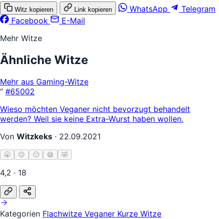
WhatsApp
Telegram
Witz kopieren
Link kopieren
Facebook
E-Mail
Mehr Witze
Ähnliche Witze
Mehr aus Gaming-Witze
“
#65002
Wieso möchten Veganer nicht bevorzugt behandelt
werden? Weil sie keine Extra-Wurst haben wollen.
Von
Witzkeks
·
22.09.2021
🥱
😐
🙂
😄
🤣
4,2 · 18
Kategorien
Flachwitze
Veganer
Kurze Witze