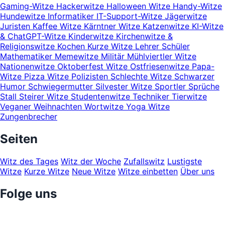
Gaming-Witze
Hackerwitze
Halloween Witze
Handy-Witze
Hundewitze
Informatiker
IT-Support-Witze
Jägerwitze
Juristen
Kaffee Witze
Kärntner Witze
Katzenwitze
KI-Witze
& ChatGPT-Witze
Kinderwitze
Kirchenwitze &
Religionswitze
Kochen
Kurze Witze
Lehrer Schüler
Mathematiker
Memewitze
Militär
Mühlviertler Witze
Nationenwitze
Oktoberfest Witze
Ostfriesenwitze
Papa-
Witze
Pizza Witze
Polizisten
Schlechte Witze
Schwarzer
Humor
Schwiegermutter
Silvester Witze
Sportler
Sprüche
Stall
Steirer Witze
Studentenwitze
Techniker
Tierwitze
Veganer
Weihnachten
Wortwitze
Yoga Witze
Zungenbrecher
Seiten
Witz des Tages
Witz der Woche
Zufallswitz
Lustigste
Witze
Kurze Witze
Neue Witze
Witze einbetten
Über uns
Folge uns