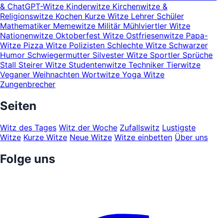
& ChatGPT-Witze
Kinderwitze
Kirchenwitze &
Religionswitze
Kochen
Kurze Witze
Lehrer Schüler
Mathematiker
Memewitze
Militär
Mühlviertler Witze
Nationenwitze
Oktoberfest Witze
Ostfriesenwitze
Papa-
Witze
Pizza Witze
Polizisten
Schlechte Witze
Schwarzer
Humor
Schwiegermutter
Silvester Witze
Sportler
Sprüche
Stall
Steirer Witze
Studentenwitze
Techniker
Tierwitze
Veganer
Weihnachten
Wortwitze
Yoga Witze
Zungenbrecher
Seiten
Witz des Tages
Witz der Woche
Zufallswitz
Lustigste
Witze
Kurze Witze
Neue Witze
Witze einbetten
Über uns
Folge uns