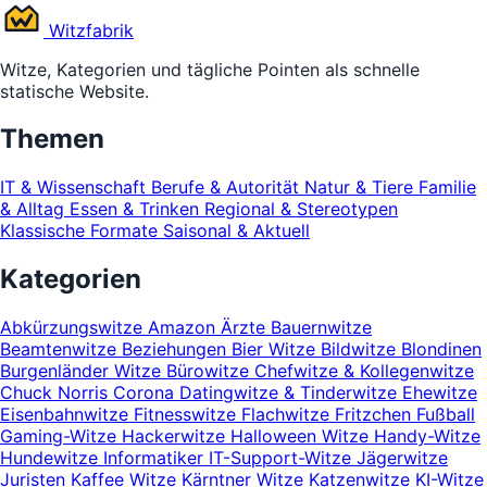
Witz
fabrik
Witze, Kategorien und tägliche Pointen als schnelle
statische Website.
Themen
IT & Wissenschaft
Berufe & Autorität
Natur & Tiere
Familie
& Alltag
Essen & Trinken
Regional & Stereotypen
Klassische Formate
Saisonal & Aktuell
Kategorien
Abkürzungswitze
Amazon
Ärzte
Bauernwitze
Beamtenwitze
Beziehungen
Bier Witze
Bildwitze
Blondinen
Burgenländer Witze
Bürowitze
Chefwitze & Kollegenwitze
Chuck Norris
Corona
Datingwitze & Tinderwitze
Ehewitze
Eisenbahnwitze
Fitnesswitze
Flachwitze
Fritzchen
Fußball
Gaming-Witze
Hackerwitze
Halloween Witze
Handy-Witze
Hundewitze
Informatiker
IT-Support-Witze
Jägerwitze
Juristen
Kaffee Witze
Kärntner Witze
Katzenwitze
KI-Witze