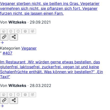
Veganer sterben nicht, sie beißen ins Gras. Vegetarier
vermehren sich nicht, sie pflanzen sich fort. Veganer
furzen nicht, sie lassen einen Farn.
Von
Witzkeks
·
29.09.2021
🥱
😐
🙂
😄
🤣
Kategorien
Veganer
“
#407
Im Restaurant „Wir würden gerne etwas bestellen, das
glutenfrei, laktosefrei, zuckerfrei, vegan ist und keine
Schalenfrüchte enthält. Was können wir bestellen?“ „Ein
Taxi!“
Von
Witzkeks
·
28.03.2022
🥱
😐
🙂
😄
🤣