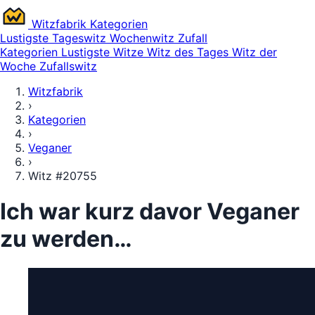
Witz
fabrik
Kategorien
Lustigste
Tageswitz
Wochenwitz
Zufall
Kategorien
Lustigste Witze
Witz des Tages
Witz der
Woche
Zufallswitz
Witzfabrik
›
Kategorien
›
Veganer
›
Witz #20755
Ich war kurz davor Veganer
zu werden…