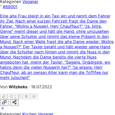
Kategorien
Veganer
“
#89001
Eine alte Frau steigt in ein Taxi ein und nennt dem Fahrer
ihr Ziel. Nach einer kurzen Fahrzeit fragt die Dame den
Fahrer: "Wollns a Nusserl, Herr Chauffeur?" "Ja, bitte.
Gerne" meint dieser und hält die Hand, ohne umzusehen
über seine Schulter und nimmt das kleine Präsent in den
Mund. Nach einer Weile fragt die alte Dame wieder: Wollns
a Nusserl?" Der Taxler bejaht und hält wieder seine Hand
über die Schulter nach hinten und nimmt die Nuss in den
Mund. Nachdem die Dame bereits die vierte Nuss
angeboten hat, meint der Taxler: "Sagens, Gnädigste, wo
habns denn die vielen Nusserln her?" "Ja wissns, Herr
Chauffeur, ab an gwissn Alter kann man die Toffifee nur
mehr lutschen!"
Von
Witzkeks
·
18.07.2022
🥱
😐
🙂
😄
🤣
Kategorien
Kochen
Veganer