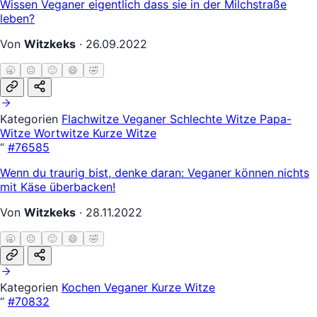
Wissen Veganer eigentlich dass sie in der Milchstraße
leben?
Von
Witzkeks
·
26.09.2022
🥱
😐
🙂
😄
🤣
Kategorien
Flachwitze
Veganer
Schlechte Witze
Papa-
Witze
Wortwitze
Kurze Witze
“
#76585
Wenn du traurig bist, denke daran: Veganer können nichts
mit Käse überbacken!
Von
Witzkeks
·
28.11.2022
🥱
😐
🙂
😄
🤣
Kategorien
Kochen
Veganer
Kurze Witze
“
#70832