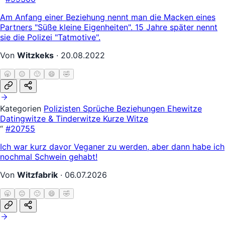
Am Anfang einer Beziehung nennt man die Macken eines
Partners "Süße kleine Eigenheiten". 15 Jahre später nennt
sie die Polizei "Tatmotive".
Von
Witzkeks
·
20.08.2022
🥱
😐
🙂
😄
🤣
Kategorien
Polizisten
Sprüche
Beziehungen
Ehewitze
Datingwitze & Tinderwitze
Kurze Witze
“
#20755
Ich war kurz davor Veganer zu werden, aber dann habe ich
nochmal Schwein gehabt!
Von
Witzfabrik
·
06.07.2026
🥱
😐
🙂
😄
🤣