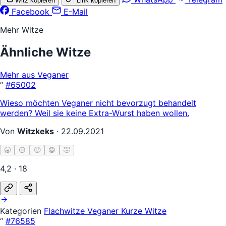
Witz kopieren
Link kopieren
Facebook
E-Mail
Mehr Witze
Ähnliche Witze
Mehr aus Veganer
“
#65002
Wieso möchten Veganer nicht bevorzugt behandelt
werden? Weil sie keine Extra-Wurst haben wollen.
Von
Witzkeks
·
22.09.2021
🥱
😐
🙂
😄
🤣
4,2 · 18
Kategorien
Flachwitze
Veganer
Kurze Witze
“
#76585