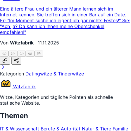
Eine ältere Frau und ein älterer Mann lernen sich im
Internet kennen. Sie treffen sich in einer Bar auf ein Date.
Er: "Im Moment suche ich eigentlich gar nichts Festes!" Sie:
"Ach ja? Da kann ich Ihnen meine Oberschenkel
empfehlen!"
Von
Witzfabrik
·
11.11.2025
🥱
😐
🙂
😄
🤣
Kategorien
Datingwitze & Tinderwitze
Witz
fabrik
Witze, Kategorien und tägliche Pointen als schnelle
statische Website.
Themen
IT & Wissenschaft
Berufe & Autorität
Natur & Tiere
Familie