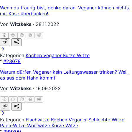
Wenn du traurig bist, denke daran: Veganer können nichts
mit Käse überbacken!
Von
Witzkeks
·
28.11.2022
🥱
😐
🙂
😄
🤣
Kategorien
Kochen
Veganer
Kurze Witze
“
#23078
Warum dürfen Veganer kein Leitungswasser trinken? Weil
es aus dem Hahn kommt!
Von
Witzkeks
·
19.09.2022
🥱
😐
🙂
😄
🤣
Kategorien
Flachwitze
Kochen
Veganer
Schlechte Witze
Papa-Witze
Wortwitze
Kurze Witze
“
#99300