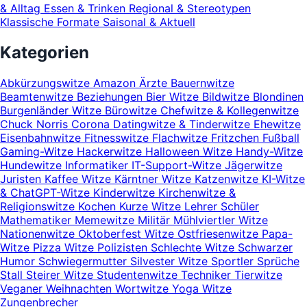
& Alltag
Essen & Trinken
Regional & Stereotypen
Klassische Formate
Saisonal & Aktuell
Kategorien
Abkürzungswitze
Amazon
Ärzte
Bauernwitze
Beamtenwitze
Beziehungen
Bier Witze
Bildwitze
Blondinen
Burgenländer Witze
Bürowitze
Chefwitze & Kollegenwitze
Chuck Norris
Corona
Datingwitze & Tinderwitze
Ehewitze
Eisenbahnwitze
Fitnesswitze
Flachwitze
Fritzchen
Fußball
Gaming-Witze
Hackerwitze
Halloween Witze
Handy-Witze
Hundewitze
Informatiker
IT-Support-Witze
Jägerwitze
Juristen
Kaffee Witze
Kärntner Witze
Katzenwitze
KI-Witze
& ChatGPT-Witze
Kinderwitze
Kirchenwitze &
Religionswitze
Kochen
Kurze Witze
Lehrer Schüler
Mathematiker
Memewitze
Militär
Mühlviertler Witze
Nationenwitze
Oktoberfest Witze
Ostfriesenwitze
Papa-
Witze
Pizza Witze
Polizisten
Schlechte Witze
Schwarzer
Humor
Schwiegermutter
Silvester Witze
Sportler
Sprüche
Stall
Steirer Witze
Studentenwitze
Techniker
Tierwitze
Veganer
Weihnachten
Wortwitze
Yoga Witze
Zungenbrecher