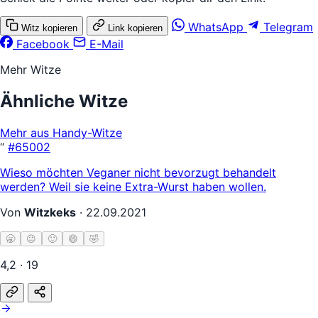
WhatsApp
Telegram
Witz kopieren
Link kopieren
Facebook
E-Mail
Mehr Witze
Ähnliche Witze
Mehr aus Handy-Witze
“
#65002
Wieso möchten Veganer nicht bevorzugt behandelt
werden? Weil sie keine Extra-Wurst haben wollen.
Von
Witzkeks
·
22.09.2021
🥱
😐
🙂
😄
🤣
4,2 · 19