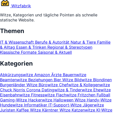
Witz
fabrik
Witze, Kategorien und tägliche Pointen als schnelle
statische Website.
Themen
IT & Wissenschaft
Berufe & Autorität
Natur & Tiere
Familie
& Alltag
Essen & Trinken
Regional & Stereotypen
Klassische Formate
Saisonal & Aktuell
Kategorien
Abkürzungswitze
Amazon
Ärzte
Bauernwitze
Beamtenwitze
Beziehungen
Bier Witze
Bildwitze
Blondinen
Burgenländer Witze
Bürowitze
Chefwitze & Kollegenwitze
Chuck Norris
Corona
Datingwitze & Tinderwitze
Ehewitze
Eisenbahnwitze
Fitnesswitze
Flachwitze
Fritzchen
Fußball
Gaming-Witze
Hackerwitze
Halloween Witze
Handy-Witze
Hundewitze
Informatiker
IT-Support-Witze
Jägerwitze
Juristen
Kaffee Witze
Kärntner Witze
Katzenwitze
KI-Witze