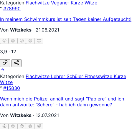
Kategorien
Flachwitze
Veganer
Kurze Witze
“
#78990
In meinem Schwimmkurs ist seit Tagen keiner Aufgetaucht!
Von
Witzkeks
·
21.06.2021
🥱
😐
🙂
😄
🤣
3,9 · 12
Kategorien
Flachwitze
Lehrer Schüler
Fitnesswitze
Kurze
Witze
“
#15830
Wenn mich die Polizei anhält und sagt "Papiere" und ich
dann antworte: "Schere" - hab ich dann gewonne?
Von
Witzkeks
·
12.07.2021
🥱
😐
🙂
😄
🤣