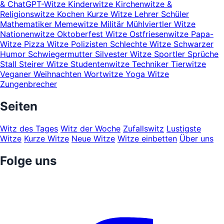
& ChatGPT-Witze
Kinderwitze
Kirchenwitze &
Religionswitze
Kochen
Kurze Witze
Lehrer Schüler
Mathematiker
Memewitze
Militär
Mühlviertler Witze
Nationenwitze
Oktoberfest Witze
Ostfriesenwitze
Papa-
Witze
Pizza Witze
Polizisten
Schlechte Witze
Schwarzer
Humor
Schwiegermutter
Silvester Witze
Sportler
Sprüche
Stall
Steirer Witze
Studentenwitze
Techniker
Tierwitze
Veganer
Weihnachten
Wortwitze
Yoga Witze
Zungenbrecher
Seiten
Witz des Tages
Witz der Woche
Zufallswitz
Lustigste
Witze
Kurze Witze
Neue Witze
Witze einbetten
Über uns
Folge uns