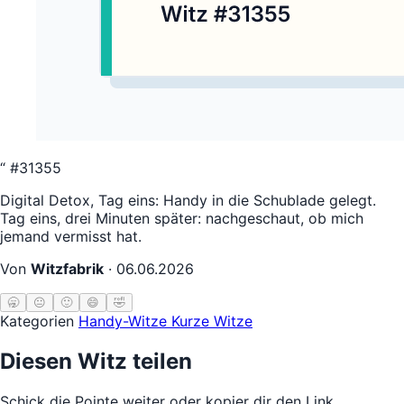
“
#31355
Digital Detox, Tag eins: Handy in die Schublade gelegt.
Tag eins, drei Minuten später: nachgeschaut, ob mich
jemand vermisst hat.
Von
Witzfabrik
·
06.06.2026
🥱
😐
🙂
😄
🤣
Kategorien
Handy-Witze
Kurze Witze
Diesen Witz teilen
Schick die Pointe weiter oder kopier dir den Link.