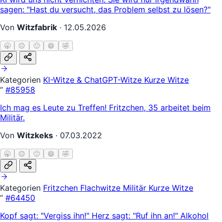
sagen: "Hast du versucht, das Problem selbst zu lösen?"
Von
Witzfabrik
·
12.05.2026
🥱
😐
🙂
😄
🤣
Kategorien
KI-Witze & ChatGPT-Witze
Kurze Witze
“
#85958
Ich mag es Leute zu Treffen! Fritzchen, 35 arbeitet beim
Militär.
Von
Witzkeks
·
07.03.2022
🥱
😐
🙂
😄
🤣
Kategorien
Fritzchen
Flachwitze
Militär
Kurze Witze
“
#64450
Kopf sagt: "Vergiss ihn!" Herz sagt: "Ruf ihn an!" Alkohol