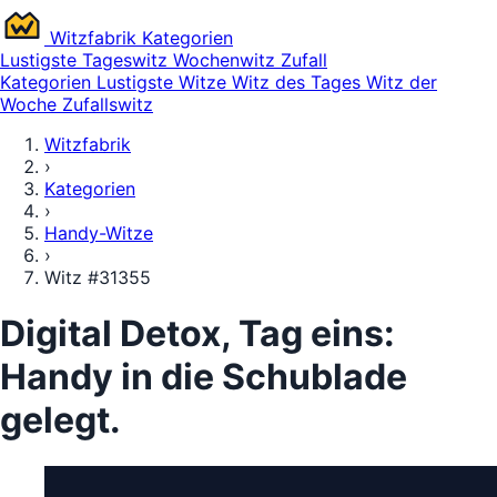
Witz
fabrik
Kategorien
Lustigste
Tageswitz
Wochenwitz
Zufall
Kategorien
Lustigste Witze
Witz des Tages
Witz der
Woche
Zufallswitz
Witzfabrik
›
Kategorien
›
Handy-Witze
›
Witz #31355
Digital Detox, Tag eins:
Handy in die Schublade
gelegt.