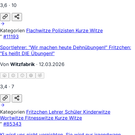
3,6 · 10
Kategorien
Flachwitze
Polizisten
Kurze Witze
“
#11193
Sportlehrer: "Wir machen heute Dehnübungen!" Fritzchen:
"Es heißt DIE Übungen!"
Von
Witzfabrik
·
12.03.2026
🥱
😐
🙂
😄
🤣
3,4 · 7
Kategorien
Fritzchen
Lehrer Schüler
Kinderwitze
Wortwitze
Fitnesswitze
Kurze Witze
“
#85343
KI wird uns nicht vernichten. Sie wird nur irgendwann