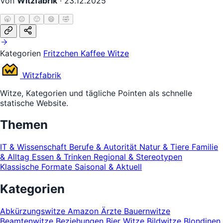
Von
Witzfabrik
·
23.12.2025
🥱
😐
🙂
😄
🤣
Kategorien
Fritzchen
Kaffee Witze
Witz
fabrik
Witze, Kategorien und tägliche Pointen als schnelle
statische Website.
Themen
IT & Wissenschaft
Berufe & Autorität
Natur & Tiere
Familie
& Alltag
Essen & Trinken
Regional & Stereotypen
Klassische Formate
Saisonal & Aktuell
Kategorien
Abkürzungswitze
Amazon
Ärzte
Bauernwitze
Beamtenwitze
Beziehungen
Bier Witze
Bildwitze
Blondinen