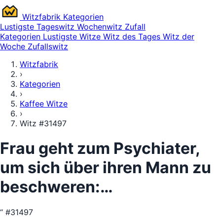
Witz
fabrik
Kategorien
Lustigste
Tageswitz
Wochenwitz
Zufall
Kategorien
Lustigste Witze
Witz des Tages
Witz der
Woche
Zufallswitz
Witzfabrik
›
Kategorien
›
Kaffee Witze
›
Witz #31497
Frau geht zum Psychiater,
um sich über ihren Mann zu
beschweren:…
“
#31497