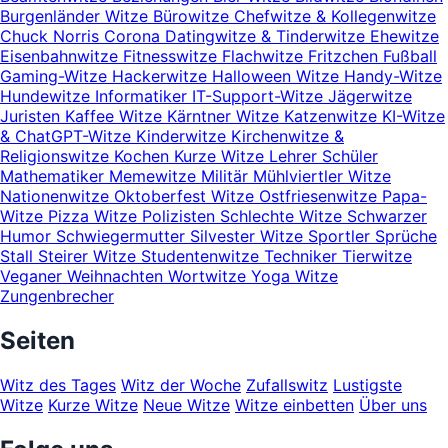
Burgenländer Witze
Bürowitze
Chefwitze & Kollegenwitze
Chuck Norris
Corona
Datingwitze & Tinderwitze
Ehewitze
Eisenbahnwitze
Fitnesswitze
Flachwitze
Fritzchen
Fußball
Gaming-Witze
Hackerwitze
Halloween Witze
Handy-Witze
Hundewitze
Informatiker
IT-Support-Witze
Jägerwitze
Juristen
Kaffee Witze
Kärntner Witze
Katzenwitze
KI-Witze
& ChatGPT-Witze
Kinderwitze
Kirchenwitze &
Religionswitze
Kochen
Kurze Witze
Lehrer Schüler
Mathematiker
Memewitze
Militär
Mühlviertler Witze
Nationenwitze
Oktoberfest Witze
Ostfriesenwitze
Papa-
Witze
Pizza Witze
Polizisten
Schlechte Witze
Schwarzer
Humor
Schwiegermutter
Silvester Witze
Sportler
Sprüche
Stall
Steirer Witze
Studentenwitze
Techniker
Tierwitze
Veganer
Weihnachten
Wortwitze
Yoga Witze
Zungenbrecher
Seiten
Witz des Tages
Witz der Woche
Zufallswitz
Lustigste
Witze
Kurze Witze
Neue Witze
Witze einbetten
Über uns