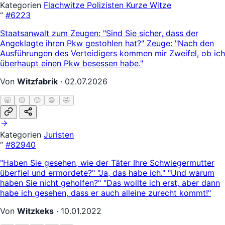
Kategorien
Flachwitze
Polizisten
Kurze Witze
“
#6223
Staatsanwalt zum Zeugen: "Sind Sie sicher, dass der
Angeklagte ihren Pkw gestohlen hat?" Zeuge: "Nach den
Ausführungen des Verteidigers kommen mir Zweifel, ob ich
überhaupt einen Pkw besessen habe."
Von
Witzfabrik
·
02.07.2026
🥱
😐
🙂
😄
🤣
Kategorien
Juristen
“
#82940
"Haben Sie gesehen, wie der Täter Ihre Schwiegermutter
überfiel und ermordete?" "Ja, das habe ich." "Und warum
haben Sie nicht geholfen?" "Das wollte ich erst, aber dann
habe ich gesehen, dass er auch alleine zurecht kommt!"
Von
Witzkeks
·
10.01.2022