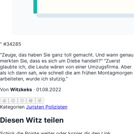
“
#34285
"Zeuge, das haben Sie ganz toll gemacht. Und wann genau
merkten Sie, dass es sich um Diebe handelt?" "Zuerst
glaubte ich, die Leute wären von einer Umzugsfirma. Aber
als ich dann sah, wie schnell die am frühen Montagmorgen
arbeiteten, wurde ich stutzig."
Von
Witzkeks
·
01.08.2022
🥱
😐
🙂
😄
🤣
Kategorien
Juristen
Polizisten
Diesen Witz teilen
Schick die Pointe weiter oder kopier dir den Link.