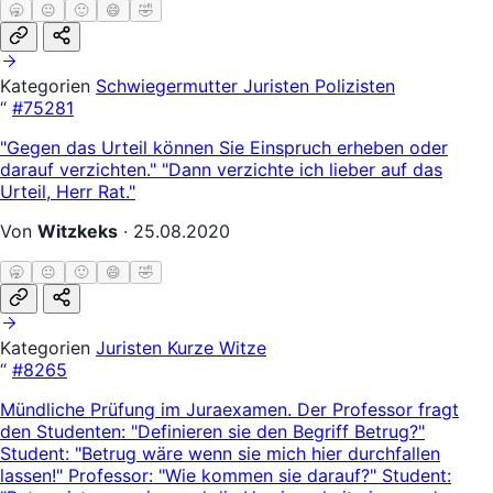
🥱
😐
🙂
😄
🤣
Kategorien
Schwiegermutter
Juristen
Polizisten
“
#75281
"Gegen das Urteil können Sie Einspruch erheben oder
darauf verzichten." "Dann verzichte ich lieber auf das
Urteil, Herr Rat."
Von
Witzkeks
·
25.08.2020
🥱
😐
🙂
😄
🤣
Kategorien
Juristen
Kurze Witze
“
#8265
Mündliche Prüfung im Juraexamen. Der Professor fragt
den Studenten: "Definieren sie den Begriff Betrug?"
Student: "Betrug wäre wenn sie mich hier durchfallen
lassen!" Professor: "Wie kommen sie darauf?" Student: