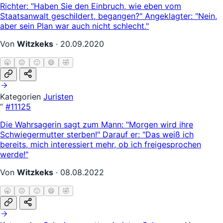
Richter: "Haben Sie den Einbruch, wie eben vom
Staatsanwalt geschildert, begangen?" Angeklagter: "Nein,
aber sein Plan war auch nicht schlecht."
Von
Witzkeks
·
20.09.2020
🥱
😐
🙂
😄
🤣
Kategorien
Juristen
“
#11125
Die Wahrsagerin sagt zum Mann: "Morgen wird ihre
Schwiegermutter sterben!" Darauf er: "Das weiß ich
bereits, mich interessiert mehr, ob ich freigesprochen
werde!"
Von
Witzkeks
·
08.08.2022
🥱
😐
🙂
😄
🤣