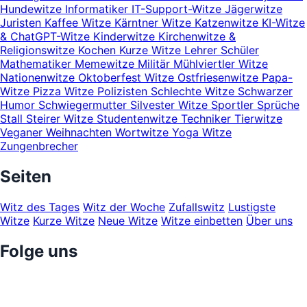
Hundewitze
Informatiker
IT-Support-Witze
Jägerwitze
Juristen
Kaffee Witze
Kärntner Witze
Katzenwitze
KI-Witze
& ChatGPT-Witze
Kinderwitze
Kirchenwitze &
Religionswitze
Kochen
Kurze Witze
Lehrer Schüler
Mathematiker
Memewitze
Militär
Mühlviertler Witze
Nationenwitze
Oktoberfest Witze
Ostfriesenwitze
Papa-
Witze
Pizza Witze
Polizisten
Schlechte Witze
Schwarzer
Humor
Schwiegermutter
Silvester Witze
Sportler
Sprüche
Stall
Steirer Witze
Studentenwitze
Techniker
Tierwitze
Veganer
Weihnachten
Wortwitze
Yoga Witze
Zungenbrecher
Seiten
Witz des Tages
Witz der Woche
Zufallswitz
Lustigste
Witze
Kurze Witze
Neue Witze
Witze einbetten
Über uns
Folge uns