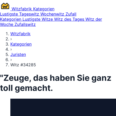
Witz
fabrik
Kategorien
Lustigste
Tageswitz
Wochenwitz
Zufall
Kategorien
Lustigste Witze
Witz des Tages
Witz der
Woche
Zufallswitz
Witzfabrik
›
Kategorien
›
Juristen
›
Witz #34285
"Zeuge, das haben Sie ganz
toll gemacht.