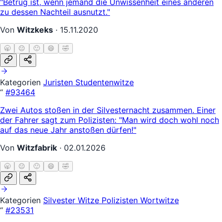
"Betrug ist, wenn jemand die Unwissenheit eines anderen
zu dessen Nachteil ausnutzt."
Von
Witzkeks
·
15.11.2020
🥱
😐
🙂
😄
🤣
Kategorien
Juristen
Studentenwitze
“
#93464
Zwei Autos stoßen in der Silvesternacht zusammen. Einer
der Fahrer sagt zum Polizisten: "Man wird doch wohl noch
auf das neue Jahr anstoßen dürfen!"
Von
Witzfabrik
·
02.01.2026
🥱
😐
🙂
😄
🤣
Kategorien
Silvester Witze
Polizisten
Wortwitze
“
#23531