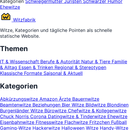
Kategorien
Schwiegermutter
Juristen
Schwarzer Humor
Ehewitze
Witz
fabrik
Witze, Kategorien und tägliche Pointen als schnelle
statische Website.
Themen
IT & Wissenschaft
Berufe & Autorität
Natur & Tiere
Familie
& Alltag
Essen & Trinken
Regional & Stereotypen
Klassische Formate
Saisonal & Aktuell
Kategorien
Abkürzungswitze
Amazon
Ärzte
Bauernwitze
Beamtenwitze
Beziehungen
Bier Witze
Bildwitze
Blondinen
Burgenländer Witze
Bürowitze
Chefwitze & Kollegenwitze
Chuck Norris
Corona
Datingwitze & Tinderwitze
Ehewitze
Eisenbahnwitze
Fitnesswitze
Flachwitze
Fritzchen
Fußball
Gaming-Witze
Hackerwitze
Halloween Witze
Handy-Witze