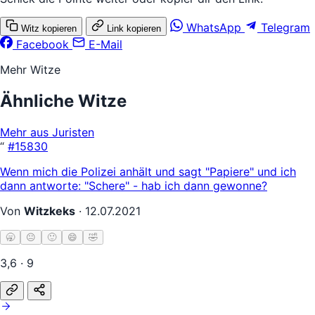
WhatsApp
Telegram
Witz kopieren
Link kopieren
Facebook
E-Mail
Mehr Witze
Ähnliche Witze
Mehr aus Juristen
“
#15830
Wenn mich die Polizei anhält und sagt "Papiere" und ich
dann antworte: "Schere" - hab ich dann gewonne?
Von
Witzkeks
·
12.07.2021
🥱
😐
🙂
😄
🤣
3,6 · 9