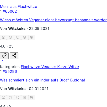
Mehr aus Flachwitze
“
#65002
Wieso möchten Veganer nicht bevorzugt behandelt werden?
Von
Witzkeks
·
22.09.2021
🥱
😐
🙂
😄
🤣
4,0 · 25
Kategorien
Flachwitze
Veganer
Kurze Witze
“
#55296
Was schmiert sich ein Inder aufs Brot? Buddha!
Von
Witzkeks
·
02.01.2021
🥱
😐
🙂
😄
🤣
4,4 · 5