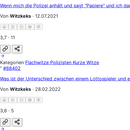
Wenn mich die Polizei anhält und sagt "Papiere" und ich d
Von
Witzkeks
·
12.07.2021
🥱
😐
🙂
😄
🤣
3,7 · 11
Kategorien
Flachwitze
Polizisten
Kurze Witze
“
#88402
Was ist der Unterschied zwischen einem Lottospieler und 
Von
Witzkeks
·
28.02.2022
🥱
😐
🙂
😄
🤣
3,6 · 5