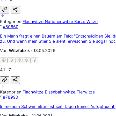
Kategorien
Flachwitze
Nationenwitze
Kurze Witze
“
#50660
Ein Mann fragt einen Bauern am Feld: "Entschuldigen Sie, d
zu. Und wenn mein Stier Sie sieht, erwischen Sie sogar no
Von
Witzfabrik
·
13.05.2026
🥱
😐
🙂
😄
🤣
4,1 · 7
Kategorien
Flachwitze
Eisenbahnwitze
Tierwitze
“
#78990
In meinem Schwimmkurs ist seit Tagen keiner Aufgetaucht!
Von
Witzkeks
·
21.06.2021