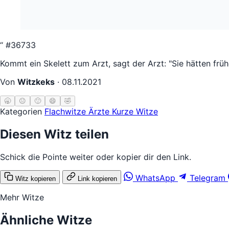
“
#36733
Kommt ein Skelett zum Arzt, sagt der Arzt: "Sie hätten frü
Von
Witzkeks
·
08.11.2021
🥱
😐
🙂
😄
🤣
Kategorien
Flachwitze
Ärzte
Kurze Witze
Diesen Witz teilen
Schick die Pointe weiter oder kopier dir den Link.
WhatsApp
Telegram
Witz kopieren
Link kopieren
Mehr Witze
Ähnliche Witze