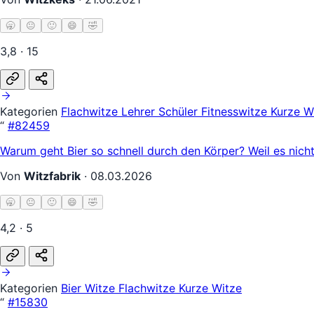
🥱
😐
🙂
😄
🤣
3,8 · 15
Kategorien
Flachwitze
Lehrer Schüler
Fitnesswitze
Kurze W
“
#82459
Warum geht Bier so schnell durch den Körper? Weil es nich
Von
Witzfabrik
·
08.03.2026
🥱
😐
🙂
😄
🤣
4,2 · 5
Kategorien
Bier Witze
Flachwitze
Kurze Witze
“
#15830