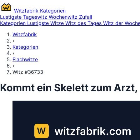
Witz
fabrik
Kategorien
Lustigste
Tageswitz
Wochenwitz
Zufall
Kategorien
Lustigste Witze
Witz des Tages
Witz der Woch
Witzfabrik
›
Kategorien
›
Flachwitze
›
Witz #36733
Kommt ein Skelett zum Arzt,