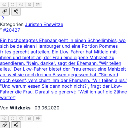
🥱
😐
🙂
😄
🤣
Kategorien
Juristen
Ehewitze
“
#20427
Ein hochbetagtes Ehepaar geht in einen Schnellimbiss, wo
sich beide einen Hamburger und eine Portion Pommes
frites gerecht aufteilen. Ein Lkw-Fahrer hat Mitleid mit
ihnen und bietet an, der Frau eine eigene Mahlzeit zu
spendieren. "Nein, danke", sagt der Ehemann. "Wir teilen
alles." Der Lkw-Fahrer bietet der Frau erneut eine Mahlzeit
an, weil sie noch keinen Bissen gegessen hat. "Sie wird
noch essen", versichert ihm der Ehemann. "Wir teilen alles."
"Und warum essen Sie dann noch nicht?", fragt der Lkw-
Fahrer die Frau. Darauf sie genervt: "Weil ich auf die Zähne
warte!"
Von
Witzkeks
·
03.06.2020
🥱
😐
🙂
😄
🤣