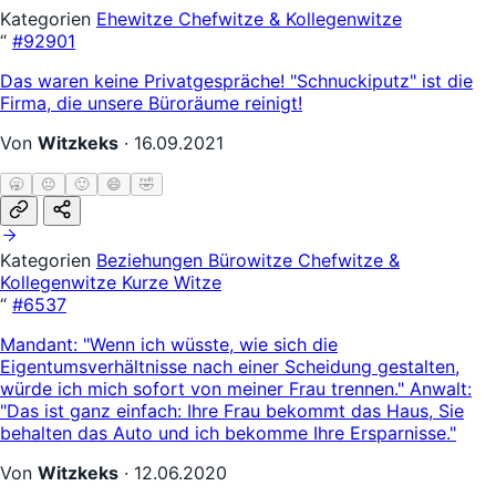
Kategorien
Ehewitze
Chefwitze & Kollegenwitze
“
#92901
Das waren keine Privatgespräche! "Schnuckiputz" ist die
Firma, die unsere Büroräume reinigt!
Von
Witzkeks
·
16.09.2021
🥱
😐
🙂
😄
🤣
Kategorien
Beziehungen
Bürowitze
Chefwitze &
Kollegenwitze
Kurze Witze
“
#6537
Mandant: "Wenn ich wüsste, wie sich die
Eigentumsverhältnisse nach einer Scheidung gestalten,
würde ich mich sofort von meiner Frau trennen." Anwalt:
"Das ist ganz einfach: Ihre Frau bekommt das Haus, Sie
behalten das Auto und ich bekomme Ihre Ersparnisse."
Von
Witzkeks
·
12.06.2020