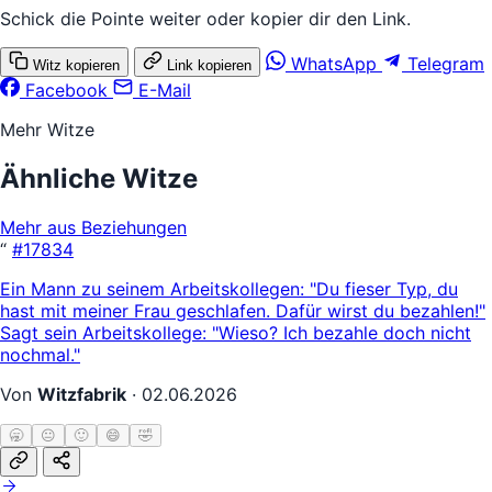
Schick die Pointe weiter oder kopier dir den Link.
WhatsApp
Telegram
Witz kopieren
Link kopieren
Facebook
E-Mail
Mehr Witze
Ähnliche Witze
Mehr aus Beziehungen
“
#17834
Ein Mann zu seinem Arbeitskollegen: "Du fieser Typ, du
hast mit meiner Frau geschlafen. Dafür wirst du bezahlen!"
Sagt sein Arbeitskollege: "Wieso? Ich bezahle doch nicht
nochmal."
Von
Witzfabrik
·
02.06.2026
🥱
😐
🙂
😄
🤣