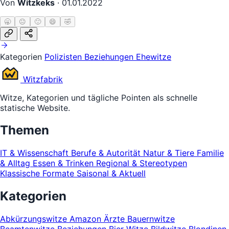
Von
Witzkeks
·
01.01.2022
🥱
😐
🙂
😄
🤣
Kategorien
Polizisten
Beziehungen
Ehewitze
Witz
fabrik
Witze, Kategorien und tägliche Pointen als schnelle
statische Website.
Themen
IT & Wissenschaft
Berufe & Autorität
Natur & Tiere
Familie
& Alltag
Essen & Trinken
Regional & Stereotypen
Klassische Formate
Saisonal & Aktuell
Kategorien
Abkürzungswitze
Amazon
Ärzte
Bauernwitze