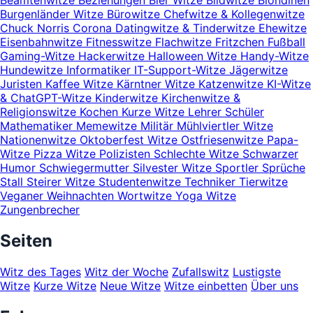
Beamtenwitze
Beziehungen
Bier Witze
Bildwitze
Blondinen
Burgenländer Witze
Bürowitze
Chefwitze & Kollegenwitze
Chuck Norris
Corona
Datingwitze & Tinderwitze
Ehewitze
Eisenbahnwitze
Fitnesswitze
Flachwitze
Fritzchen
Fußball
Gaming-Witze
Hackerwitze
Halloween Witze
Handy-Witze
Hundewitze
Informatiker
IT-Support-Witze
Jägerwitze
Juristen
Kaffee Witze
Kärntner Witze
Katzenwitze
KI-Witze
& ChatGPT-Witze
Kinderwitze
Kirchenwitze &
Religionswitze
Kochen
Kurze Witze
Lehrer Schüler
Mathematiker
Memewitze
Militär
Mühlviertler Witze
Nationenwitze
Oktoberfest Witze
Ostfriesenwitze
Papa-
Witze
Pizza Witze
Polizisten
Schlechte Witze
Schwarzer
Humor
Schwiegermutter
Silvester Witze
Sportler
Sprüche
Stall
Steirer Witze
Studentenwitze
Techniker
Tierwitze
Veganer
Weihnachten
Wortwitze
Yoga Witze
Zungenbrecher
Seiten
Witz des Tages
Witz der Woche
Zufallswitz
Lustigste
Witze
Kurze Witze
Neue Witze
Witze einbetten
Über uns