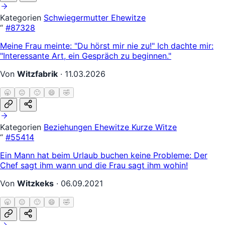
Kategorien
Schwiegermutter
Ehewitze
“
#87328
Meine Frau meinte: "Du hörst mir nie zu!" Ich dachte mir:
"Interessante Art, ein Gespräch zu beginnen."
Von
Witzfabrik
·
11.03.2026
🥱
😐
🙂
😄
🤣
Kategorien
Beziehungen
Ehewitze
Kurze Witze
“
#55414
Ein Mann hat beim Urlaub buchen keine Probleme: Der
Chef sagt ihm wann und die Frau sagt ihm wohin!
Von
Witzkeks
·
06.09.2021
🥱
😐
🙂
😄
🤣