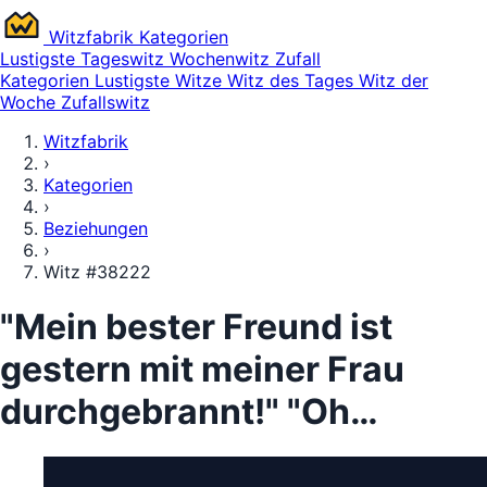
Witz
fabrik
Kategorien
Lustigste
Tageswitz
Wochenwitz
Zufall
Kategorien
Lustigste Witze
Witz des Tages
Witz der
Woche
Zufallswitz
Witzfabrik
›
Kategorien
›
Beziehungen
›
Witz #38222
"Mein bester Freund ist
gestern mit meiner Frau
durchgebrannt!" "Oh…