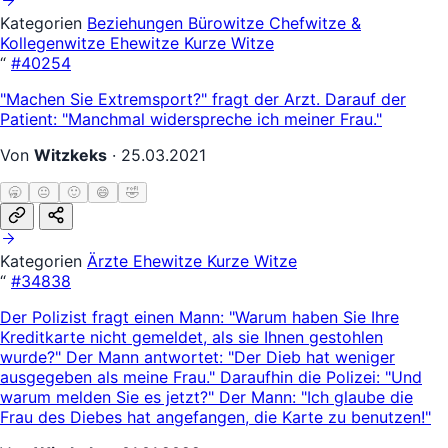
Kategorien
Beziehungen
Bürowitze
Chefwitze &
Kollegenwitze
Ehewitze
Kurze Witze
“
#40254
"Machen Sie Extremsport?" fragt der Arzt. Darauf der
Patient: "Manchmal widerspreche ich meiner Frau."
Von
Witzkeks
·
25.03.2021
🥱
😐
🙂
😄
🤣
Kategorien
Ärzte
Ehewitze
Kurze Witze
“
#34838
Der Polizist fragt einen Mann: "Warum haben Sie Ihre
Kreditkarte nicht gemeldet, als sie Ihnen gestohlen
wurde?" Der Mann antwortet: "Der Dieb hat weniger
ausgegeben als meine Frau." Daraufhin die Polizei: "Und
warum melden Sie es jetzt?" Der Mann: "Ich glaube die
Frau des Diebes hat angefangen, die Karte zu benutzen!"