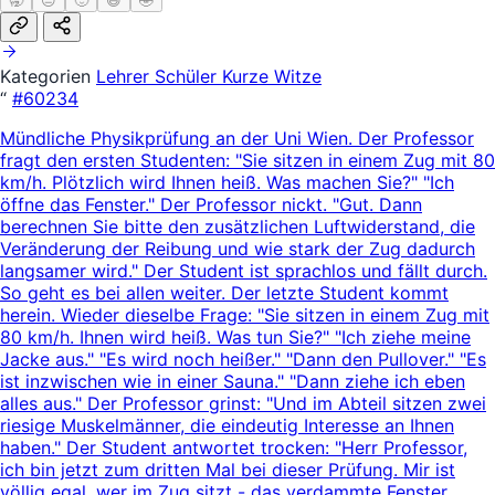
🥱
😐
🙂
😄
🤣
Kategorien
Lehrer Schüler
Kurze Witze
“
#60234
Mündliche Physikprüfung an der Uni Wien. Der Professor
fragt den ersten Studenten: "Sie sitzen in einem Zug mit 80
km/h. Plötzlich wird Ihnen heiß. Was machen Sie?" "Ich
öffne das Fenster." Der Professor nickt. "Gut. Dann
berechnen Sie bitte den zusätzlichen Luftwiderstand, die
Veränderung der Reibung und wie stark der Zug dadurch
langsamer wird." Der Student ist sprachlos und fällt durch.
So geht es bei allen weiter. Der letzte Student kommt
herein. Wieder dieselbe Frage: "Sie sitzen in einem Zug mit
80 km/h. Ihnen wird heiß. Was tun Sie?" "Ich ziehe meine
Jacke aus." "Es wird noch heißer." "Dann den Pullover." "Es
ist inzwischen wie in einer Sauna." "Dann ziehe ich eben
alles aus." Der Professor grinst: "Und im Abteil sitzen zwei
riesige Muskelmänner, die eindeutig Interesse an Ihnen
haben." Der Student antwortet trocken: "Herr Professor,
ich bin jetzt zum dritten Mal bei dieser Prüfung. Mir ist
völlig egal, wer im Zug sitzt - das verdammte Fenster