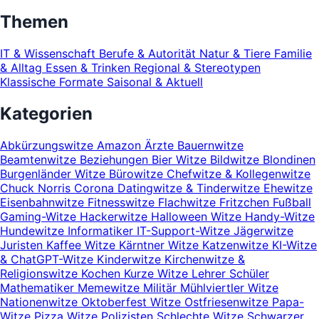
Themen
IT & Wissenschaft
Berufe & Autorität
Natur & Tiere
Familie
& Alltag
Essen & Trinken
Regional & Stereotypen
Klassische Formate
Saisonal & Aktuell
Kategorien
Abkürzungswitze
Amazon
Ärzte
Bauernwitze
Beamtenwitze
Beziehungen
Bier Witze
Bildwitze
Blondinen
Burgenländer Witze
Bürowitze
Chefwitze & Kollegenwitze
Chuck Norris
Corona
Datingwitze & Tinderwitze
Ehewitze
Eisenbahnwitze
Fitnesswitze
Flachwitze
Fritzchen
Fußball
Gaming-Witze
Hackerwitze
Halloween Witze
Handy-Witze
Hundewitze
Informatiker
IT-Support-Witze
Jägerwitze
Juristen
Kaffee Witze
Kärntner Witze
Katzenwitze
KI-Witze
& ChatGPT-Witze
Kinderwitze
Kirchenwitze &
Religionswitze
Kochen
Kurze Witze
Lehrer Schüler
Mathematiker
Memewitze
Militär
Mühlviertler Witze
Nationenwitze
Oktoberfest Witze
Ostfriesenwitze
Papa-
Witze
Pizza Witze
Polizisten
Schlechte Witze
Schwarzer