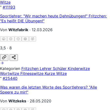
Witze
“
#11193
Sportlehrer: "Wir machen heute Dehnübungen!" Fritzchen:
"Es heißt DIE Übungen!"
Von
Witzfabrik
·
12.03.2026
🥱
😐
🙂
😄
🤣
3,5 · 8
Kategorien
Fritzchen
Lehrer Schüler
Kinderwitze
Wortwitze
Fitnesswitze
Kurze Witze
“
#25440
Was waren die letzten Worte des Sportlehrers? "Alle
Speere zu mir!"
Von
Witzkeks
·
28.05.2020