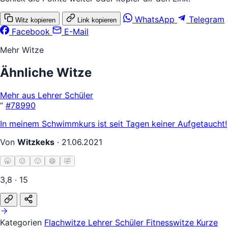
WhatsApp
Telegram
Witz kopieren
Link kopieren
Facebook
E-Mail
Mehr Witze
Ähnliche Witze
Mehr aus Lehrer Schüler
“
#78990
In meinem Schwimmkurs ist seit Tagen keiner Aufgetaucht!
Von
Witzkeks
·
21.06.2021
🥱
😐
🙂
😄
🤣
3,8 · 15
Kategorien
Flachwitze
Lehrer Schüler
Fitnesswitze
Kurze