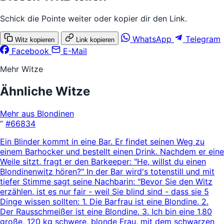
Schick die Pointe weiter oder kopier dir den Link.
WhatsApp
Telegram
Witz kopieren
Link kopieren
Facebook
E-Mail
Mehr Witze
Ähnliche Witze
Mehr aus Blondinen
“
#66834
Ein Blinder kommt in eine Bar. Er findet seinen Weg zu
einem Barhocker und bestellt einen Drink. Nachdem er eine
Weile sitzt, fragt er den Barkeeper: "He, willst du einen
Blondinenwitz hören?" In der Bar wird's totenstill und mit
tiefer Stimme sagt seine Nachbarin: "Bevor Sie den Witz
erzählen, ist es nur fair - weil Sie blind sind - dass sie 5
Dinge wissen sollten: 1. Die Barfrau ist eine Blondine. 2.
Der Rausschmeißer ist eine Blondine. 3. Ich bin eine 1,80
große, 120 kg schwere, blonde Frau, mit dem schwarzen