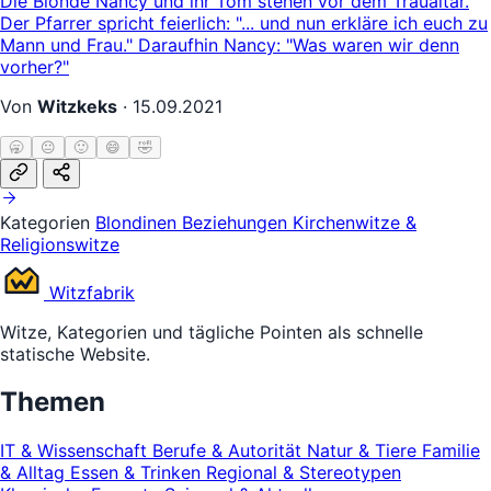
Die Blonde Nancy und ihr Tom stehen vor dem Traualtar.
Der Pfarrer spricht feierlich: "... und nun erkläre ich euch zu
Mann und Frau." Daraufhin Nancy: "Was waren wir denn
vorher?"
Von
Witzkeks
·
15.09.2021
🥱
😐
🙂
😄
🤣
Kategorien
Blondinen
Beziehungen
Kirchenwitze &
Religionswitze
Witz
fabrik
Witze, Kategorien und tägliche Pointen als schnelle
statische Website.
Themen
IT & Wissenschaft
Berufe & Autorität
Natur & Tiere
Familie
& Alltag
Essen & Trinken
Regional & Stereotypen