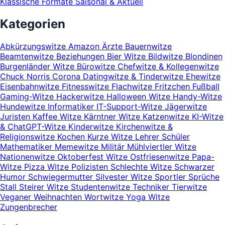
Klassische Formate
Saisonal & Aktuell
Kategorien
Abkürzungswitze
Amazon
Ärzte
Bauernwitze
Beamtenwitze
Beziehungen
Bier Witze
Bildwitze
Blondinen
Burgenländer Witze
Bürowitze
Chefwitze & Kollegenwitze
Chuck Norris
Corona
Datingwitze & Tinderwitze
Ehewitze
Eisenbahnwitze
Fitnesswitze
Flachwitze
Fritzchen
Fußball
Gaming-Witze
Hackerwitze
Halloween Witze
Handy-Witze
Hundewitze
Informatiker
IT-Support-Witze
Jägerwitze
Juristen
Kaffee Witze
Kärntner Witze
Katzenwitze
KI-Witze
& ChatGPT-Witze
Kinderwitze
Kirchenwitze &
Religionswitze
Kochen
Kurze Witze
Lehrer Schüler
Mathematiker
Memewitze
Militär
Mühlviertler Witze
Nationenwitze
Oktoberfest Witze
Ostfriesenwitze
Papa-
Witze
Pizza Witze
Polizisten
Schlechte Witze
Schwarzer
Humor
Schwiegermutter
Silvester Witze
Sportler
Sprüche
Stall
Steirer Witze
Studentenwitze
Techniker
Tierwitze
Veganer
Weihnachten
Wortwitze
Yoga Witze
Zungenbrecher