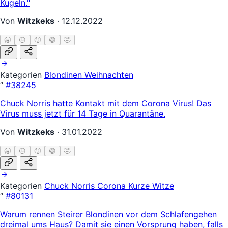
Kugeln."
Von
Witzkeks
·
12.12.2022
🥱
😐
🙂
😄
🤣
Kategorien
Blondinen
Weihnachten
“
#38245
Chuck Norris hatte Kontakt mit dem Corona Virus! Das
Virus muss jetzt für 14 Tage in Quarantäne.
Von
Witzkeks
·
31.01.2022
🥱
😐
🙂
😄
🤣
Kategorien
Chuck Norris
Corona
Kurze Witze
“
#80131
Warum rennen Steirer Blondinen vor dem Schlafengehen
dreimal ums Haus? Damit sie einen Vorsprung haben, falls