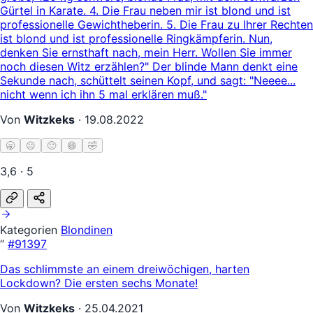
Gürtel in Karate. 4. Die Frau neben mir ist blond und ist
professionelle Gewichtheberin. 5. Die Frau zu Ihrer Rechten
ist blond und ist professionelle Ringkämpferin. Nun,
denken Sie ernsthaft nach, mein Herr. Wollen Sie immer
noch diesen Witz erzählen?" Der blinde Mann denkt eine
Sekunde nach, schüttelt seinen Kopf, und sagt: "Neeee...
nicht wenn ich ihn 5 mal erklären muß."
Von
Witzkeks
·
19.08.2022
🥱
😐
🙂
😄
🤣
3,6 · 5
Kategorien
Blondinen
“
#91397
Das schlimmste an einem dreiwöchigen, harten
Lockdown? Die ersten sechs Monate!
Von
Witzkeks
·
25.04.2021