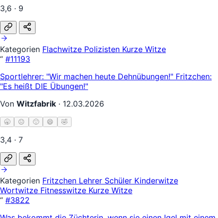
3,6 · 9
Kategorien
Flachwitze
Polizisten
Kurze Witze
“
#11193
Sportlehrer: "Wir machen heute Dehnübungen!" Fritzchen:
"Es heißt DIE Übungen!"
Von
Witzfabrik
·
12.03.2026
🥱
😐
🙂
😄
🤣
3,4 · 7
Kategorien
Fritzchen
Lehrer Schüler
Kinderwitze
Wortwitze
Fitnesswitze
Kurze Witze
“
#3822
Was bekommt die Züchterin, wenn sie einen Igel mit einem