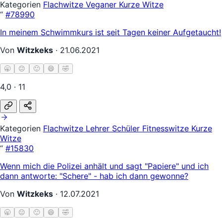
Kategorien
Flachwitze
Veganer
Kurze Witze
“
#78990
In meinem Schwimmkurs ist seit Tagen keiner Aufgetaucht!
Von
Witzkeks
·
21.06.2021
🥱
😐
🙂
😄
🤣
4,0 · 11
Kategorien
Flachwitze
Lehrer Schüler
Fitnesswitze
Kurze
Witze
“
#15830
Wenn mich die Polizei anhält und sagt "Papiere" und ich
dann antworte: "Schere" - hab ich dann gewonne?
Von
Witzkeks
·
12.07.2021
🥱
😐
🙂
😄
🤣