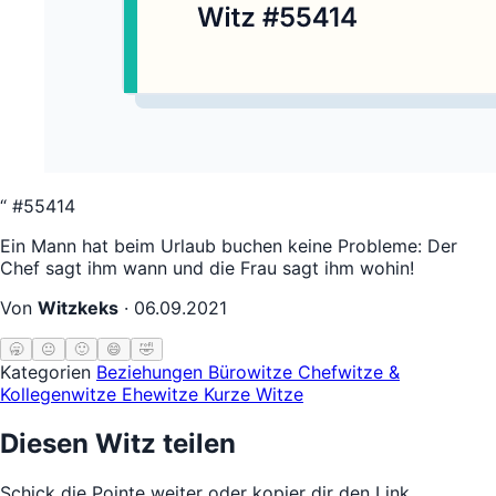
“
#55414
Ein Mann hat beim Urlaub buchen keine Probleme: Der
Chef sagt ihm wann und die Frau sagt ihm wohin!
Von
Witzkeks
·
06.09.2021
🥱
😐
🙂
😄
🤣
Kategorien
Beziehungen
Bürowitze
Chefwitze &
Kollegenwitze
Ehewitze
Kurze Witze
Diesen Witz teilen
Schick die Pointe weiter oder kopier dir den Link.