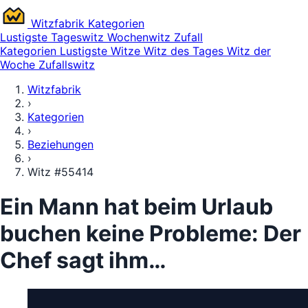
Witz
fabrik
Kategorien
Lustigste
Tageswitz
Wochenwitz
Zufall
Kategorien
Lustigste Witze
Witz des Tages
Witz der
Woche
Zufallswitz
Witzfabrik
›
Kategorien
›
Beziehungen
›
Witz #55414
Ein Mann hat beim Urlaub
buchen keine Probleme: Der
Chef sagt ihm…