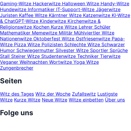
Gaming-Witze
Hackerwitze
Halloween Witze
Handy-Witze
Hundewitze
Informatiker
IT-Support-Witze
Jägerwitze
Juristen
Kaffee Witze
Kärntner Witze
Katzenwitze
KI-Witze
& ChatGPT-Witze
Kinderwitze
Kirchenwitze &
Religionswitze
Kochen
Kurze Witze
Lehrer Schüler
Mathematiker
Memewitze
Militär
Mühlviertler Witze
Nationenwitze
Oktoberfest Witze
Ostfriesenwitze
Papa-
Witze
Pizza Witze
Polizisten
Schlechte Witze
Schwarzer
Humor
Schwiegermutter
Silvester Witze
Sportler
Sprüche
Stall
Steirer Witze
Studentenwitze
Techniker
Tierwitze
Veganer
Weihnachten
Wortwitze
Yoga Witze
Zungenbrecher
Seiten
Witz des Tages
Witz der Woche
Zufallswitz
Lustigste
Witze
Kurze Witze
Neue Witze
Witze einbetten
Über uns
Folge uns