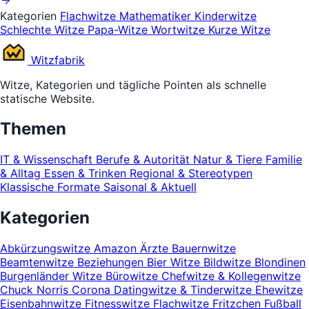
Kategorien
Flachwitze
Mathematiker
Kinderwitze
Schlechte Witze
Papa-Witze
Wortwitze
Kurze Witze
Witz
fabrik
Witze, Kategorien und tägliche Pointen als schnelle
statische Website.
Themen
IT & Wissenschaft
Berufe & Autorität
Natur & Tiere
Familie
& Alltag
Essen & Trinken
Regional & Stereotypen
Klassische Formate
Saisonal & Aktuell
Kategorien
Abkürzungswitze
Amazon
Ärzte
Bauernwitze
Beamtenwitze
Beziehungen
Bier Witze
Bildwitze
Blondinen
Burgenländer Witze
Bürowitze
Chefwitze & Kollegenwitze
Chuck Norris
Corona
Datingwitze & Tinderwitze
Ehewitze
Eisenbahnwitze
Fitnesswitze
Flachwitze
Fritzchen
Fußball