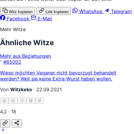
WhatsApp
Telegram
Witz kopieren
Link kopieren
Facebook
E-Mail
Mehr Witze
Ähnliche Witze
Mehr aus Beziehungen
“
#65002
Wieso möchten Veganer nicht bevorzugt behandelt
werden? Weil sie keine Extra-Wurst haben wollen.
Von
Witzkeks
·
22.09.2021
🥱
😐
🙂
😄
🤣
4,2 · 18