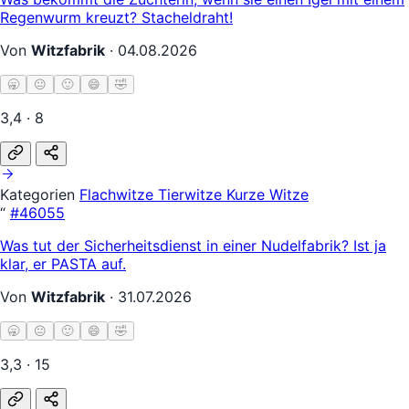
Regenwurm kreuzt? Stacheldraht!
Von
Witzfabrik
·
04.08.2026
🥱
😐
🙂
😄
🤣
3,4 · 8
Kategorien
Flachwitze
Tierwitze
Kurze Witze
“
#46055
Was tut der Sicherheitsdienst in einer Nudelfabrik? Ist ja
klar, er PASTA auf.
Von
Witzfabrik
·
31.07.2026
🥱
😐
🙂
😄
🤣
3,3 · 15