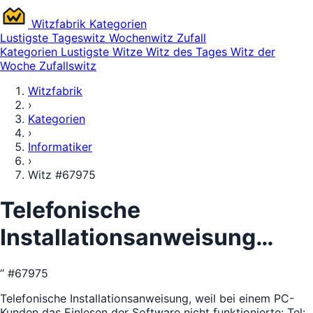
Witz
fabrik
Kategorien
Lustigste
Tageswitz
Wochenwitz
Zufall
Kategorien
Lustigste Witze
Witz des Tages
Witz der
Woche
Zufallswitz
Witzfabrik
›
Kategorien
›
Informatiker
›
Witz #67975
Telefonische
Installationsanweisung…
“
#67975
Telefonische Installationsanweisung, weil bei einem PC-
Kunden das Einlesen der Software nicht funktionierte: Tel: