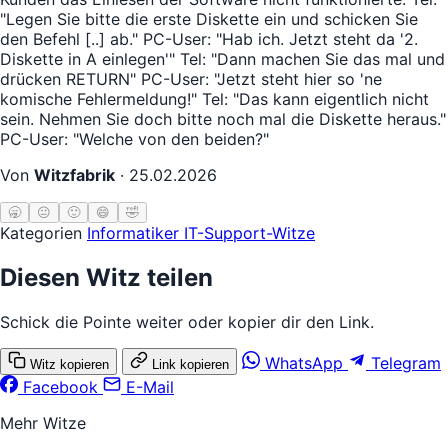
"Legen Sie bitte die erste Diskette ein und schicken Sie
den Befehl [..] ab." PC-User: "Hab ich. Jetzt steht da '2.
Diskette in A einlegen'" Tel: "Dann machen Sie das mal und
drücken RETURN" PC-User: "Jetzt steht hier so 'ne
komische Fehlermeldung!" Tel: "Das kann eigentlich nicht
sein. Nehmen Sie doch bitte noch mal die Diskette heraus."
PC-User: "Welche von den beiden?"
Von
Witzfabrik
·
25.02.2026
🥱
😐
🙂
😄
🤣
Kategorien
Informatiker
IT-Support-Witze
Diesen Witz teilen
Schick die Pointe weiter oder kopier dir den Link.
WhatsApp
Telegram
Witz kopieren
Link kopieren
Facebook
E-Mail
Mehr Witze