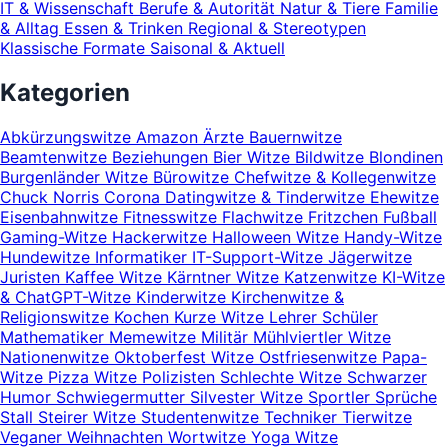
IT & Wissenschaft
Berufe & Autorität
Natur & Tiere
Familie
& Alltag
Essen & Trinken
Regional & Stereotypen
Klassische Formate
Saisonal & Aktuell
Kategorien
Abkürzungswitze
Amazon
Ärzte
Bauernwitze
Beamtenwitze
Beziehungen
Bier Witze
Bildwitze
Blondinen
Burgenländer Witze
Bürowitze
Chefwitze & Kollegenwitze
Chuck Norris
Corona
Datingwitze & Tinderwitze
Ehewitze
Eisenbahnwitze
Fitnesswitze
Flachwitze
Fritzchen
Fußball
Gaming-Witze
Hackerwitze
Halloween Witze
Handy-Witze
Hundewitze
Informatiker
IT-Support-Witze
Jägerwitze
Juristen
Kaffee Witze
Kärntner Witze
Katzenwitze
KI-Witze
& ChatGPT-Witze
Kinderwitze
Kirchenwitze &
Religionswitze
Kochen
Kurze Witze
Lehrer Schüler
Mathematiker
Memewitze
Militär
Mühlviertler Witze
Nationenwitze
Oktoberfest Witze
Ostfriesenwitze
Papa-
Witze
Pizza Witze
Polizisten
Schlechte Witze
Schwarzer
Humor
Schwiegermutter
Silvester Witze
Sportler
Sprüche
Stall
Steirer Witze
Studentenwitze
Techniker
Tierwitze
Veganer
Weihnachten
Wortwitze
Yoga Witze