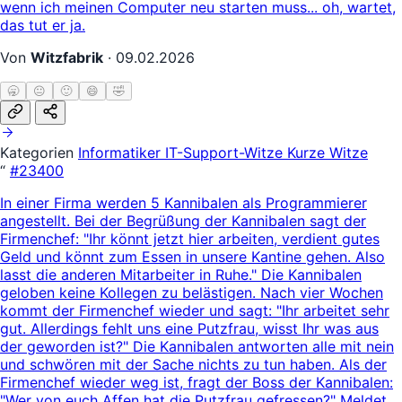
wenn ich meinen Computer neu starten muss... oh, wartet,
das tut er ja.
Von
Witzfabrik
·
09.02.2026
🥱
😐
🙂
😄
🤣
Kategorien
Informatiker
IT-Support-Witze
Kurze Witze
“
#23400
In einer Firma werden 5 Kannibalen als Programmierer
angestellt. Bei der Begrüßung der Kannibalen sagt der
Firmenchef: "Ihr könnt jetzt hier arbeiten, verdient gutes
Geld und könnt zum Essen in unsere Kantine gehen. Also
lasst die anderen Mitarbeiter in Ruhe." Die Kannibalen
geloben keine Kollegen zu belästigen. Nach vier Wochen
kommt der Firmenchef wieder und sagt: "Ihr arbeitet sehr
gut. Allerdings fehlt uns eine Putzfrau, wisst Ihr was aus
der geworden ist?" Die Kannibalen antworten alle mit nein
und schwören mit der Sache nichts zu tun haben. Als der
Firmenchef wieder weg ist, fragt der Boss der Kannibalen:
"Wer von euch Affen hat die Putzfrau gefressen?" Meldet