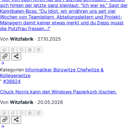
sich hinten der letzte ganz kleinlaut: "Ich war es." Sagt der
Kannibalen-Boss: "Du Idiot, wir ernähren uns seit vier
Wochen von Teamleitern, Abteilungsleitern und Projekt-
Managern damit keiner etwas merkt und du Depp musst
die Putzfrau fressen...!"
Von
Witzfabrik
·
27.10.2025
🥱
😐
🙂
😄
🤣
Kategorien
Informatiker
Bürowitze
Chefwitze &
Kollegenwitze
“
#38824
Chuck Norris kann den Windows Papierkorb löschen.
Von
Witzfabrik
·
20.05.2026
🥱
😐
🙂
😄
🤣