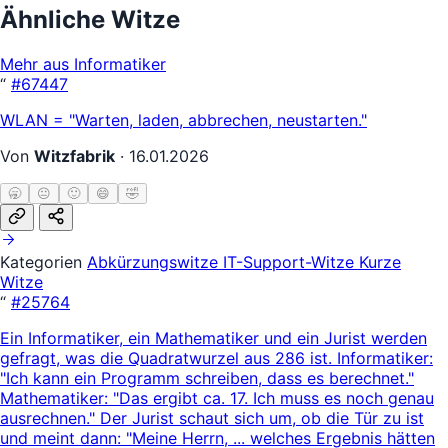
Ähnliche Witze
Mehr aus Informatiker
“
#67447
WLAN = "Warten, laden, abbrechen, neustarten."
Von
Witzfabrik
·
16.01.2026
🥱
😐
🙂
😄
🤣
Kategorien
Abkürzungswitze
IT-Support-Witze
Kurze
Witze
“
#25764
Ein Informatiker, ein Mathematiker und ein Jurist werden
gefragt, was die Quadratwurzel aus 286 ist. Informatiker:
"Ich kann ein Programm schreiben, dass es berechnet."
Mathematiker: "Das ergibt ca. 17. Ich muss es noch genau
ausrechnen." Der Jurist schaut sich um, ob die Tür zu ist
und meint dann: "Meine Herrn, ... welches Ergebnis hätten