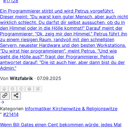
“
#17128
Ein Programmierer stirbt und wird Petrus vorgeführt.
Dieser meint: "Du warst kein guter Mensch, aber auch nicht
wirklich schlecht. Du darfst dir selbst aussuchen, ob du in
den Himmel oder in die Hölle kommst!" Darauf meint der
Programmierer: "Ok, zeig mir den Himmel." Petrus führt ihn
zu einem riesigen Raum, randvoll mit den schnellsten
Servern, neuester Hardware und den besten Workstations.
"Du wirst hier programmieren", meint Petrus. "Und wie
sieht die Hölle aus?" fragt der Programmierer. Petrus
antwortet darauf: "Die ist auch hier, aber dann bist du der
Admin."
Von
Witzfabrik
·
07.09.2025
🥱
😐
🙂
😄
🤣
Kategorien
Informatiker
Kirchenwitze & Religionswitze
“
#21414
Wenn Bill Gates einen Cent bekommen würde, jedes Mal