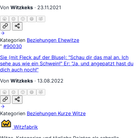
Von
Witzkeks
·
23.11.2021
🥱
😐
🙂
😄
🤣
Kategorien
Beziehungen
Ehewitze
“
#90030
Sie (mit Fleck auf der Bluse): "Schau dir das mal an. Ich
sehe aus wie ein Schwein!" Er: "Ja, und angepatzt hast du
dich auch noch!"
Von
Witzkeks
·
13.08.2022
🥱
😐
🙂
😄
🤣
Kategorien
Beziehungen
Kurze Witze
Witz
fabrik
Witze, Kategorien und tägliche Pointen als schnelle