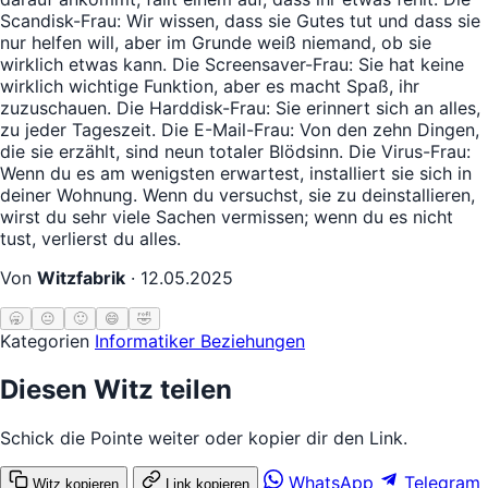
Scandisk-Frau: Wir wissen, dass sie Gutes tut und dass sie
nur helfen will, aber im Grunde weiß niemand, ob sie
wirklich etwas kann. Die Screensaver-Frau: Sie hat keine
wirklich wichtige Funktion, aber es macht Spaß, ihr
zuzuschauen. Die Harddisk-Frau: Sie erinnert sich an alles,
zu jeder Tageszeit. Die E-Mail-Frau: Von den zehn Dingen,
die sie erzählt, sind neun totaler Blödsinn. Die Virus-Frau:
Wenn du es am wenigsten erwartest, installiert sie sich in
deiner Wohnung. Wenn du versuchst, sie zu deinstallieren,
wirst du sehr viele Sachen vermissen; wenn du es nicht
tust, verlierst du alles.
Von
Witzfabrik
·
12.05.2025
🥱
😐
🙂
😄
🤣
Kategorien
Informatiker
Beziehungen
Diesen Witz teilen
Schick die Pointe weiter oder kopier dir den Link.
WhatsApp
Telegram
Witz kopieren
Link kopieren