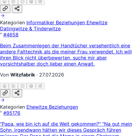
🥱
😐
🙂
😄
🤣
Kategorien
Informatiker
Beziehungen
Ehewitze
Datingwitze & Tinderwitze
“
#4658
Beim Zusammenlegen der Handtücher versehentlich eine
andere Falttechnik als die meiner Frau verwendet. Ich will
ihren Blick nicht überbewerten, suche mir aber
vorsichtshalber doch lieber einen Anwalt.
Von
Witzfabrik
·
27.07.2026
🥱
😐
🙂
😄
🤣
Kategorien
Ehewitze
Beziehungen
“
#95176
"Papa, wie bin ich auf die Welt gekommen?" "Na gut mein
Sohn, irgendwann hätten wir dieses Gespräch führen
müssen: Der Papa hat die Mama in einem Chatroom