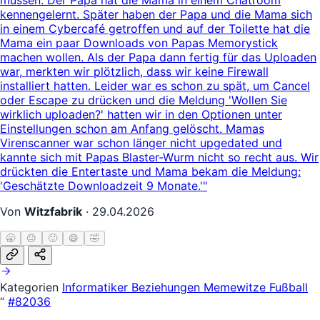
kennengelernt. Später haben der Papa und die Mama sich
in einem Cybercafé getroffen und auf der Toilette hat die
Mama ein paar Downloads von Papas Memorystick
machen wollen. Als der Papa dann fertig für das Uploaden
war, merkten wir plötzlich, dass wir keine Firewall
installiert hatten. Leider war es schon zu spät, um Cancel
oder Escape zu drücken und die Meldung 'Wollen Sie
wirklich uploaden?' hatten wir in den Optionen unter
Einstellungen schon am Anfang gelöscht. Mamas
Virenscanner war schon länger nicht upgedated und
kannte sich mit Papas Blaster-Wurm nicht so recht aus. Wir
drückten die Entertaste und Mama bekam die Meldung:
'Geschätzte Downloadzeit 9 Monate.'"
Von
Witzfabrik
·
29.04.2026
🥱
😐
🙂
😄
🤣
Kategorien
Informatiker
Beziehungen
Memewitze
Fußball
“
#82036