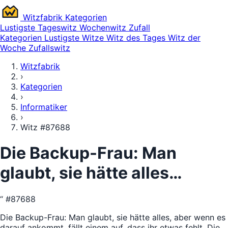
Witz
fabrik
Kategorien
Lustigste
Tageswitz
Wochenwitz
Zufall
Kategorien
Lustigste Witze
Witz des Tages
Witz der
Woche
Zufallswitz
Witzfabrik
›
Kategorien
›
Informatiker
›
Witz #87688
Die Backup-Frau: Man
glaubt, sie hätte alles…
“
#87688
Die Backup-Frau: Man glaubt, sie hätte alles, aber wenn es
darauf ankommt, fällt einem auf, dass ihr etwas fehlt. Die