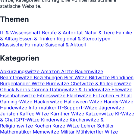
statische Website.
Themen
IT & Wissenschaft
Berufe & Autorität
Natur & Tiere
Familie
& Alltag
Essen & Trinken
Regional & Stereotypen
Klassische Formate
Saisonal & Aktuell
Kategorien
Abkürzungswitze
Amazon
Ärzte
Bauernwitze
Beamtenwitze
Beziehungen
Bier Witze
Bildwitze
Blondinen
Burgenländer Witze
Bürowitze
Chefwitze & Kollegenwitze
Chuck Norris
Corona
Datingwitze & Tinderwitze
Ehewitze
Eisenbahnwitze
Fitnesswitze
Flachwitze
Fritzchen
Fußball
Gaming-Witze
Hackerwitze
Halloween Witze
Handy-Witze
Hundewitze
Informatiker
IT-Support-Witze
Jägerwitze
Juristen
Kaffee Witze
Kärntner Witze
Katzenwitze
KI-Witze
& ChatGPT-Witze
Kinderwitze
Kirchenwitze &
Religionswitze
Kochen
Kurze Witze
Lehrer Schüler
Mathematiker
Memewitze
Militär
Mühlviertler Witze