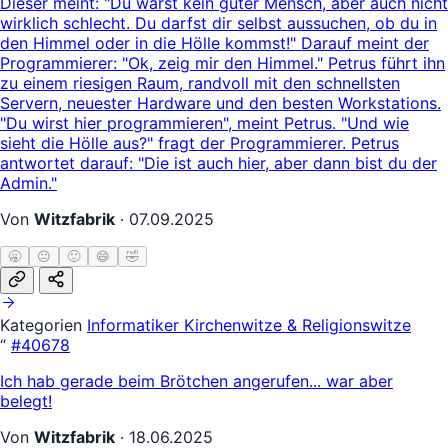
Dieser meint: "Du warst kein guter Mensch, aber auch nicht
wirklich schlecht. Du darfst dir selbst aussuchen, ob du in
den Himmel oder in die Hölle kommst!" Darauf meint der
Programmierer: "Ok, zeig mir den Himmel." Petrus führt ihn
zu einem riesigen Raum, randvoll mit den schnellsten
Servern, neuester Hardware und den besten Workstations.
"Du wirst hier programmieren", meint Petrus. "Und wie
sieht die Hölle aus?" fragt der Programmierer. Petrus
antwortet darauf: "Die ist auch hier, aber dann bist du der
Admin."
Von
Witzfabrik
·
07.09.2025
🥱
😐
🙂
😄
🤣
Kategorien
Informatiker
Kirchenwitze & Religionswitze
“
#40678
Ich hab gerade beim Brötchen angerufen... war aber
belegt!
Von
Witzfabrik
·
18.06.2025