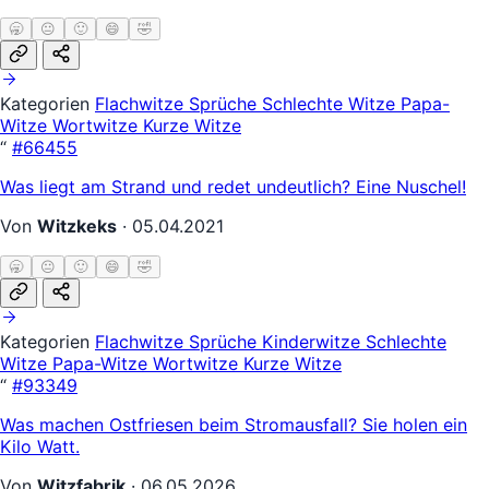
🥱
😐
🙂
😄
🤣
Kategorien
Flachwitze
Sprüche
Schlechte Witze
Papa-
Witze
Wortwitze
Kurze Witze
“
#66455
Was liegt am Strand und redet undeutlich? Eine Nuschel!
Von
Witzkeks
·
05.04.2021
🥱
😐
🙂
😄
🤣
Kategorien
Flachwitze
Sprüche
Kinderwitze
Schlechte
Witze
Papa-Witze
Wortwitze
Kurze Witze
“
#93349
Was machen Ostfriesen beim Stromausfall? Sie holen ein
Kilo Watt.
Von
Witzfabrik
·
06.05.2026