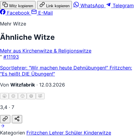
WhatsApp
Telegram
Witz kopieren
Link kopieren
Facebook
E-Mail
Mehr Witze
Ähnliche Witze
Mehr aus Kirchenwitze & Religionswitze
“
#11193
Sportlehrer: "Wir machen heute Dehnübungen!" Fritzchen:
"Es heißt DIE Übungen!"
Von
Witzfabrik
·
12.03.2026
🥱
😐
🙂
😄
🤣
3,4 · 7
Kategorien
Fritzchen
Lehrer Schüler
Kinderwitze