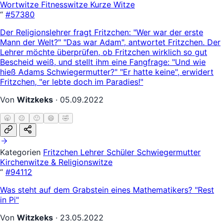
Wortwitze
Fitnesswitze
Kurze Witze
“
#57380
Der Religionslehrer fragt Fritzchen: "Wer war der erste
Mann der Welt?" "Das war Adam", antwortet Fritzchen. Der
Lehrer möchte überprüfen, ob Fritzchen wirklich so gut
Bescheid weiß, und stellt ihm eine Fangfrage: "Und wie
hieß Adams Schwiegermutter?" "Er hatte keine", erwidert
Fritzchen, "er lebte doch im Paradies!"
Von
Witzkeks
·
05.09.2022
🥱
😐
🙂
😄
🤣
Kategorien
Fritzchen
Lehrer Schüler
Schwiegermutter
Kirchenwitze & Religionswitze
“
#94112
Was steht auf dem Grabstein eines Mathematikers? "Rest
in Pi"
Von
Witzkeks
·
23.05.2022