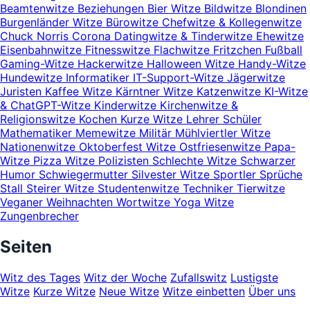
Beamtenwitze
Beziehungen
Bier Witze
Bildwitze
Blondinen
Burgenländer Witze
Bürowitze
Chefwitze & Kollegenwitze
Chuck Norris
Corona
Datingwitze & Tinderwitze
Ehewitze
Eisenbahnwitze
Fitnesswitze
Flachwitze
Fritzchen
Fußball
Gaming-Witze
Hackerwitze
Halloween Witze
Handy-Witze
Hundewitze
Informatiker
IT-Support-Witze
Jägerwitze
Juristen
Kaffee Witze
Kärntner Witze
Katzenwitze
KI-Witze
& ChatGPT-Witze
Kinderwitze
Kirchenwitze &
Religionswitze
Kochen
Kurze Witze
Lehrer Schüler
Mathematiker
Memewitze
Militär
Mühlviertler Witze
Nationenwitze
Oktoberfest Witze
Ostfriesenwitze
Papa-
Witze
Pizza Witze
Polizisten
Schlechte Witze
Schwarzer
Humor
Schwiegermutter
Silvester Witze
Sportler
Sprüche
Stall
Steirer Witze
Studentenwitze
Techniker
Tierwitze
Veganer
Weihnachten
Wortwitze
Yoga Witze
Zungenbrecher
Seiten
Witz des Tages
Witz der Woche
Zufallswitz
Lustigste
Witze
Kurze Witze
Neue Witze
Witze einbetten
Über uns