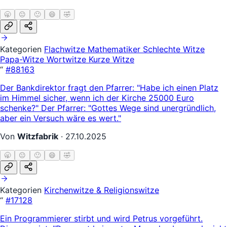
🥱
😐
🙂
😄
🤣
Kategorien
Flachwitze
Mathematiker
Schlechte Witze
Papa-Witze
Wortwitze
Kurze Witze
“
#88163
Der Bankdirektor fragt den Pfarrer: "Habe ich einen Platz
im Himmel sicher, wenn ich der Kirche 25000 Euro
schenke?" Der Pfarrer: "Gottes Wege sind unergründlich,
aber ein Versuch wäre es wert."
Von
Witzfabrik
·
27.10.2025
🥱
😐
🙂
😄
🤣
Kategorien
Kirchenwitze & Religionswitze
“
#17128
Ein Programmierer stirbt und wird Petrus vorgeführt.