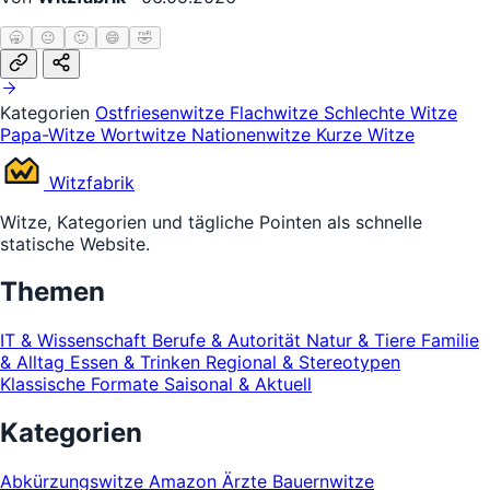
🥱
😐
🙂
😄
🤣
Kategorien
Ostfriesenwitze
Flachwitze
Schlechte Witze
Papa-Witze
Wortwitze
Nationenwitze
Kurze Witze
Witz
fabrik
Witze, Kategorien und tägliche Pointen als schnelle
statische Website.
Themen
IT & Wissenschaft
Berufe & Autorität
Natur & Tiere
Familie
& Alltag
Essen & Trinken
Regional & Stereotypen
Klassische Formate
Saisonal & Aktuell
Kategorien
Abkürzungswitze
Amazon
Ärzte
Bauernwitze