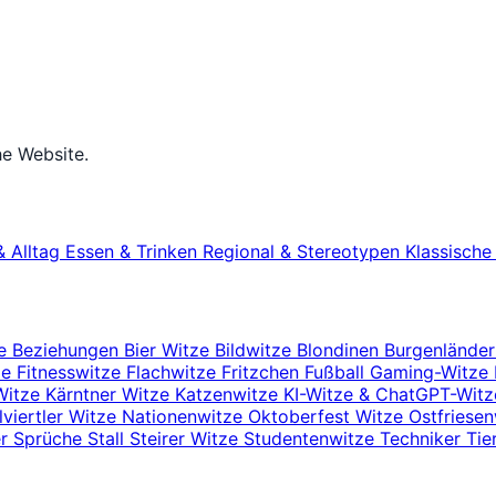
he Website.
& Alltag
Essen & Trinken
Regional & Stereotypen
Klassisch
ze
Beziehungen
Bier Witze
Bildwitze
Blondinen
Burgenlände
ze
Fitnesswitze
Flachwitze
Fritzchen
Fußball
Gaming-Witze
Witze
Kärntner Witze
Katzenwitze
KI-Witze & ChatGPT-Wit
viertler Witze
Nationenwitze
Oktoberfest Witze
Ostfriese
er
Sprüche
Stall
Steirer Witze
Studentenwitze
Techniker
Tie