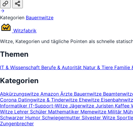
Kategorien
Bauernwitze
Witz
fabrik
Witze, Kategorien und tägliche Pointen als schnelle statisc
Themen
IT & Wissenschaft
Berufe & Autorität
Natur & Tiere
Familie 
Kategorien
Abkürzungswitze
Amazon
Ärzte
Bauernwitze
Beamtenwit
Corona
Datingwitze & Tinderwitze
Ehewitze
Eisenbahnwit
Informatiker
IT-Support-Witze
Jägerwitze
Juristen
Kaffee 
Witze
Lehrer Schüler
Mathematiker
Memewitze
Militär
Mühl
Schwarzer Humor
Schwiegermutter
Silvester Witze
Sportl
Zungenbrecher