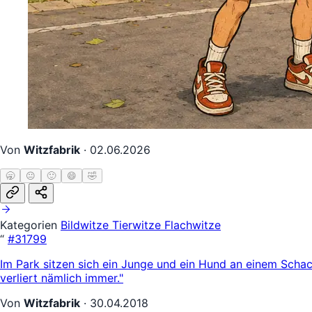
Von
Witzfabrik
·
02.06.2026
🥱
😐
🙂
😄
🤣
Kategorien
Bildwitze
Tierwitze
Flachwitze
“
#31799
Im Park sitzen sich ein Junge und ein Hund an einem Schac
verliert nämlich immer."
Von
Witzfabrik
·
30.04.2018