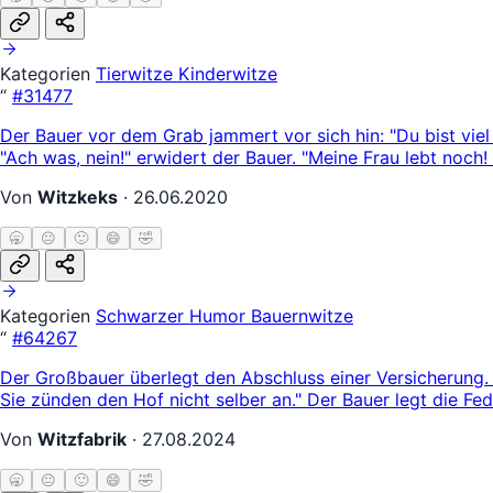
Kategorien
Tierwitze
Kinderwitze
“
#31477
Der Bauer vor dem Grab jammert vor sich hin: "Du bist viel 
"Ach was, nein!" erwidert der Bauer. "Meine Frau lebt noch! H
Von
Witzkeks
·
26.06.2020
🥱
😐
🙂
😄
🤣
Kategorien
Schwarzer Humor
Bauernwitze
“
#64267
Der Großbauer überlegt den Abschluss einer Versicherung. 
Sie zünden den Hof nicht selber an." Der Bauer legt die Fede
Von
Witzfabrik
·
27.08.2024
🥱
😐
🙂
😄
🤣