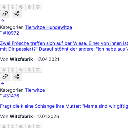
🥱
😐
🙂
😄
🤣
Kategorien
Tierwitze
Hundewitze
“
#10972
Zwei Frösche treffen sich auf der Wiese. Einer von ihnen is
mit Dir passiert?" Darauf stöhnt der andere: "Ich habe aus 
Von
Witzfabrik
·
17.04.2021
🥱
😐
🙂
😄
🤣
Kategorien
Tierwitze
“
#31476
Fragt die kleine Schlange ihre Mutter: "Mama sind wir gifti
Von
Witzfabrik
·
17.01.2026
🥱
😐
🙂
😄
🤣