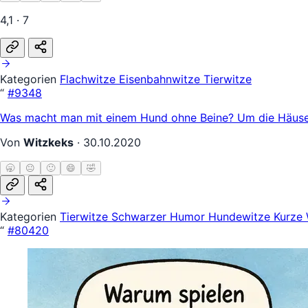
4,1 · 7
Kategorien
Flachwitze
Eisenbahnwitze
Tierwitze
“
#9348
Was macht man mit einem Hund ohne Beine? Um die Häuse
Von
Witzkeks
·
30.10.2020
🥱
😐
🙂
😄
🤣
Kategorien
Tierwitze
Schwarzer Humor
Hundewitze
Kurze 
“
#80420