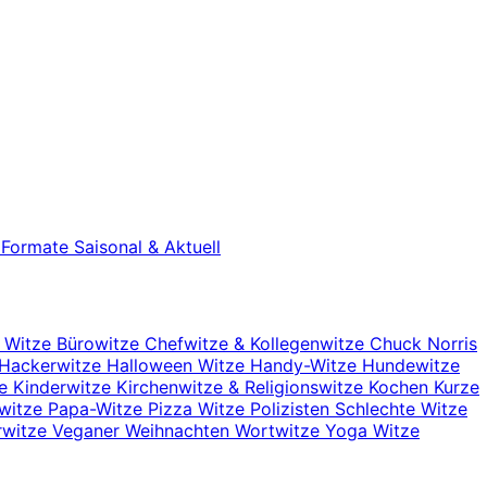
e Formate
Saisonal & Aktuell
r Witze
Bürowitze
Chefwitze & Kollegenwitze
Chuck Norris
Hackerwitze
Halloween Witze
Handy-Witze
Hundewitze
ze
Kinderwitze
Kirchenwitze & Religionswitze
Kochen
Kurze
nwitze
Papa-Witze
Pizza Witze
Polizisten
Schlechte Witze
rwitze
Veganer
Weihnachten
Wortwitze
Yoga Witze