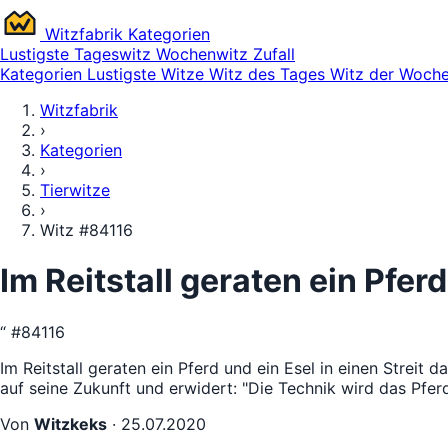
Witz
fabrik
Kategorien
Lustigste
Tageswitz
Wochenwitz
Zufall
Kategorien
Lustigste Witze
Witz des Tages
Witz der Woch
Witzfabrik
›
Kategorien
›
Tierwitze
›
Witz #84116
Im Reitstall geraten ein Pfer
“
#84116
Im Reitstall geraten ein Pferd und ein Esel in einen Streit 
auf seine Zukunft und erwidert: "Die Technik wird das Pfer
Von
Witzkeks
·
25.07.2020