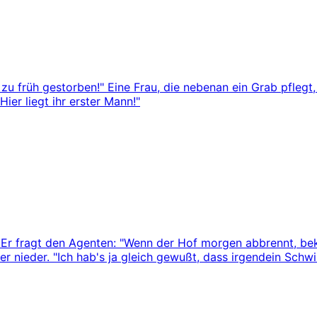
zu früh gestorben!" Eine Frau, die nebenan ein Grab pflegt, 
ier liegt ihr erster Mann!"
Er fragt den Agenten: "Wenn der Hof morgen abbrennt, beko
r nieder. "Ich hab's ja gleich gewußt, dass irgendein Schwin