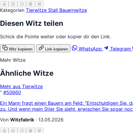
🥱
😐
🙂
😄
🤣
Kategorien
Tierwitze
Stall
Bauernwitze
Diesen Witz teilen
Schick die Pointe weiter oder kopier dir den Link.
WhatsApp
Telegram
Witz kopieren
Link kopieren
Mehr Witze
Ähnliche Witze
Mehr aus Tierwitze
“
#50660
Ein Mann fragt einen Bauern am Feld: "Entschuldigen Sie, d
zu. Und wenn mein Stier Sie sieht, erwischen Sie sogar no
Von
Witzfabrik
·
13.05.2026
🥱
😐
🙂
😄
🤣