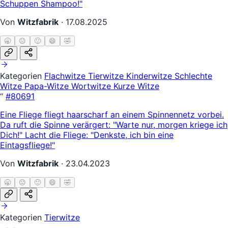
Schuppen Shampoo!"
Von
Witzfabrik
·
17.08.2025
🥱
😐
🙂
😄
🤣
Kategorien
Flachwitze
Tierwitze
Kinderwitze
Schlechte
Witze
Papa-Witze
Wortwitze
Kurze Witze
“
#80691
Eine Fliege fliegt haarscharf an einem Spinnennetz vorbei.
Da ruft die Spinne verärgert: "Warte nur, morgen kriege ich
Dich!" Lacht die Fliege: "Denkste, ich bin eine
Eintagsfliege!"
Von
Witzfabrik
·
23.04.2023
🥱
😐
🙂
😄
🤣
Kategorien
Tierwitze