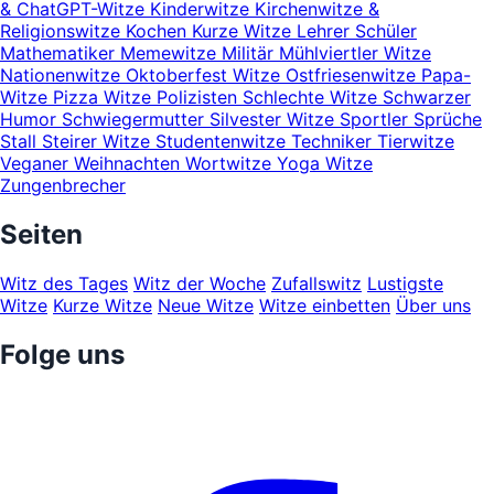
& ChatGPT-Witze
Kinderwitze
Kirchenwitze &
Religionswitze
Kochen
Kurze Witze
Lehrer Schüler
Mathematiker
Memewitze
Militär
Mühlviertler Witze
Nationenwitze
Oktoberfest Witze
Ostfriesenwitze
Papa-
Witze
Pizza Witze
Polizisten
Schlechte Witze
Schwarzer
Humor
Schwiegermutter
Silvester Witze
Sportler
Sprüche
Stall
Steirer Witze
Studentenwitze
Techniker
Tierwitze
Veganer
Weihnachten
Wortwitze
Yoga Witze
Zungenbrecher
Seiten
Witz des Tages
Witz der Woche
Zufallswitz
Lustigste
Witze
Kurze Witze
Neue Witze
Witze einbetten
Über uns
Folge uns