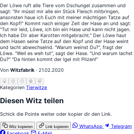
Der Löwe ruft alle Tiere vom Dschungel zusammen und
sagt: "Ihr müsst mir alle ein Stück Fleisch mitbringen,
ansonsten haue ich Euch mit meiner mächtigen Tatze auf
den Kopf!" Kommt nach einiger Zeit der Hase an und sagt:
"Tut mir leid, Löwe, ich bin ein Hase und kann nicht jagen.
Ich habe Dir aber Karotten mitgebracht." Der Löwe haut
dem Hasen seine Tatze auf den Kopf und der Hase weint
und lacht abwechselnd. "Warum weinst Du?", fragt der
Löwe. "Weil es weh tut", sagt der Hase. "Und warum lachst
Du?" "Da hinten kommt der Igel mit Pilzen!"
Von
Witzfabrik
·
21.02.2020
🥱
😐
🙂
😄
🤣
Kategorien
Tierwitze
Diesen Witz teilen
Schick die Pointe weiter oder kopier dir den Link.
WhatsApp
Telegram
Witz kopieren
Link kopieren
Facebook
E-Mail