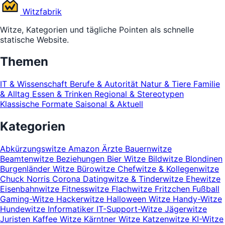
Witz
fabrik
Witze, Kategorien und tägliche Pointen als schnelle
statische Website.
Themen
IT & Wissenschaft
Berufe & Autorität
Natur & Tiere
Familie
& Alltag
Essen & Trinken
Regional & Stereotypen
Klassische Formate
Saisonal & Aktuell
Kategorien
Abkürzungswitze
Amazon
Ärzte
Bauernwitze
Beamtenwitze
Beziehungen
Bier Witze
Bildwitze
Blondinen
Burgenländer Witze
Bürowitze
Chefwitze & Kollegenwitze
Chuck Norris
Corona
Datingwitze & Tinderwitze
Ehewitze
Eisenbahnwitze
Fitnesswitze
Flachwitze
Fritzchen
Fußball
Gaming-Witze
Hackerwitze
Halloween Witze
Handy-Witze
Hundewitze
Informatiker
IT-Support-Witze
Jägerwitze
Juristen
Kaffee Witze
Kärntner Witze
Katzenwitze
KI-Witze