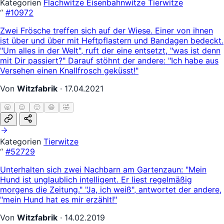
Kategorien
Flachwitze
Eisenbahnwitze
Tierwitze
“
#10972
Zwei Frösche treffen sich auf der Wiese. Einer von ihnen
ist über und über mit Heftpflastern und Bandagen bedeckt.
"Um alles in der Welt", ruft der eine entsetzt, "was ist denn
mit Dir passiert?" Darauf stöhnt der andere: "Ich habe aus
Versehen einen Knallfrosch geküsst!"
Von
Witzfabrik
·
17.04.2021
🥱
😐
🙂
😄
🤣
Kategorien
Tierwitze
“
#52729
Unterhalten sich zwei Nachbarn am Gartenzaun: "Mein
Hund ist unglaublich intelligent. Er liest regelmäßig
morgens die Zeitung." "Ja, ich weiß", antwortet der andere,
"mein Hund hat es mir erzählt!"
Von
Witzfabrik
·
14.02.2019