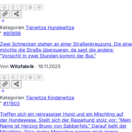
🥱
😐
🙂
😄
🤣
Kategorien
Tierwitze
Hundewitze
“
#80898
Zwei Schnecken stehen an einer Straßenkreuzung. Die eine
möchte die Straße überqueren, da sagt die andere:
"Vorsicht! In zwei Stunden kommt der Bus."
Von
Witzfabrik
·
18.11.2025
🥱
😐
🙂
😄
🤣
Kategorien
Tierwitze
Kinderwitze
“
#17803
Treffen sich ein reinrassiger Hund und ein Mischling auf
der Hundewiese. Stellt sich der Rassehund stolz vor: "Mein
Name ist Herzog Bruno von Sabberfels." Darauf bellt der
Mischling: "Also meine Menschen nennen mich immer