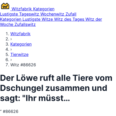
Witz
fabrik
Kategorien
Lustigste
Tageswitz
Wochenwitz
Zufall
Kategorien
Lustigste Witze
Witz des Tages
Witz der
Woche
Zufallswitz
Witzfabrik
›
Kategorien
›
Tierwitze
›
Witz #86626
Der Löwe ruft alle Tiere vom
Dschungel zusammen und
sagt: "Ihr müsst…
“
#86626