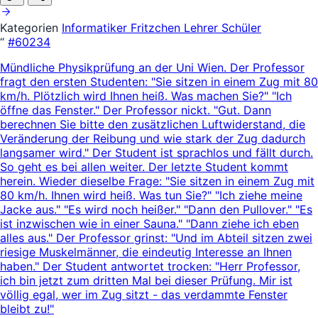
Kategorien
Informatiker
Fritzchen
Lehrer Schüler
“
#60234
Mündliche Physikprüfung an der Uni Wien. Der Professor
fragt den ersten Studenten: "Sie sitzen in einem Zug mit 80
km/h. Plötzlich wird Ihnen heiß. Was machen Sie?" "Ich
öffne das Fenster." Der Professor nickt. "Gut. Dann
berechnen Sie bitte den zusätzlichen Luftwiderstand, die
Veränderung der Reibung und wie stark der Zug dadurch
langsamer wird." Der Student ist sprachlos und fällt durch.
So geht es bei allen weiter. Der letzte Student kommt
herein. Wieder dieselbe Frage: "Sie sitzen in einem Zug mit
80 km/h. Ihnen wird heiß. Was tun Sie?" "Ich ziehe meine
Jacke aus." "Es wird noch heißer." "Dann den Pullover." "Es
ist inzwischen wie in einer Sauna." "Dann ziehe ich eben
alles aus." Der Professor grinst: "Und im Abteil sitzen zwei
riesige Muskelmänner, die eindeutig Interesse an Ihnen
haben." Der Student antwortet trocken: "Herr Professor,
ich bin jetzt zum dritten Mal bei dieser Prüfung. Mir ist
völlig egal, wer im Zug sitzt - das verdammte Fenster
bleibt zu!"