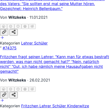
des Vaters: "Sie sollten erst mal seine Mutter hören.
Gezeichnet: Heinrich Bellenbaum."
Von
Witzkeks
·
11.01.2021
🥱
😐
🙂
😄
🤣
Kategorien
Lehrer Schüler
“
#74375
Fritzchen fragt seinen Lehrer: "Kann man für etwas bestraft
werden, was man nicht gemacht hat?" "Nein, natürlich
nicht" "Gut, ich habe nämlich meine Hausaufgaben nicht
gemacht!"
Von
Witzkeks
·
26.02.2021
🥱
😐
🙂
😄
🤣
Kategorien
Fritzchen
Lehrer Schüler
Kinderwitze