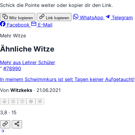
Schick die Pointe weiter oder kopier dir den Link.
WhatsApp
Telegram
Witz kopieren
Link kopieren
Facebook
E-Mail
Mehr Witze
Ähnliche Witze
Mehr aus Lehrer Schüler
“
#78990
In meinem Schwimmkurs ist seit Tagen keiner Aufgetaucht!
Von
Witzkeks
·
21.06.2021
🥱
😐
🙂
😄
🤣
3,8 · 15