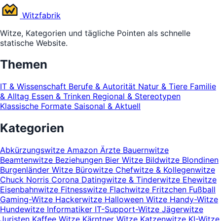
Witz
fabrik
Witze, Kategorien und tägliche Pointen als schnelle
statische Website.
Themen
IT & Wissenschaft
Berufe & Autorität
Natur & Tiere
Familie
& Alltag
Essen & Trinken
Regional & Stereotypen
Klassische Formate
Saisonal & Aktuell
Kategorien
Abkürzungswitze
Amazon
Ärzte
Bauernwitze
Beamtenwitze
Beziehungen
Bier Witze
Bildwitze
Blondinen
Burgenländer Witze
Bürowitze
Chefwitze & Kollegenwitze
Chuck Norris
Corona
Datingwitze & Tinderwitze
Ehewitze
Eisenbahnwitze
Fitnesswitze
Flachwitze
Fritzchen
Fußball
Gaming-Witze
Hackerwitze
Halloween Witze
Handy-Witze
Hundewitze
Informatiker
IT-Support-Witze
Jägerwitze
Juristen
Kaffee Witze
Kärntner Witze
Katzenwitze
KI-Witze