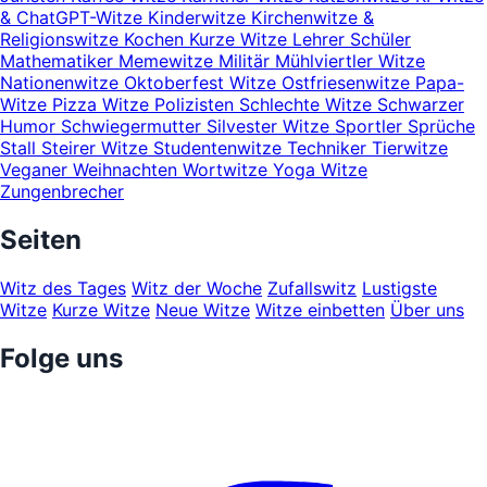
& ChatGPT-Witze
Kinderwitze
Kirchenwitze &
Religionswitze
Kochen
Kurze Witze
Lehrer Schüler
Mathematiker
Memewitze
Militär
Mühlviertler Witze
Nationenwitze
Oktoberfest Witze
Ostfriesenwitze
Papa-
Witze
Pizza Witze
Polizisten
Schlechte Witze
Schwarzer
Humor
Schwiegermutter
Silvester Witze
Sportler
Sprüche
Stall
Steirer Witze
Studentenwitze
Techniker
Tierwitze
Veganer
Weihnachten
Wortwitze
Yoga Witze
Zungenbrecher
Seiten
Witz des Tages
Witz der Woche
Zufallswitz
Lustigste
Witze
Kurze Witze
Neue Witze
Witze einbetten
Über uns
Folge uns