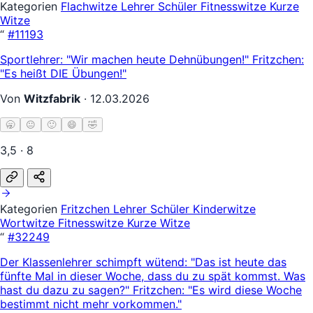
Kategorien
Flachwitze
Lehrer Schüler
Fitnesswitze
Kurze
Witze
“
#11193
Sportlehrer: "Wir machen heute Dehnübungen!" Fritzchen:
"Es heißt DIE Übungen!"
Von
Witzfabrik
·
12.03.2026
🥱
😐
🙂
😄
🤣
3,5 · 8
Kategorien
Fritzchen
Lehrer Schüler
Kinderwitze
Wortwitze
Fitnesswitze
Kurze Witze
“
#32249
Der Klassenlehrer schimpft wütend: "Das ist heute das
fünfte Mal in dieser Woche, dass du zu spät kommst. Was
hast du dazu zu sagen?" Fritzchen: "Es wird diese Woche
bestimmt nicht mehr vorkommen."