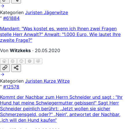
Kategorien
Juristen
Jägerwitze
“
#61884
Mandant: "Was kostet es, wenn ich Ihnen zwei Fragen
stelle Herr Anwalt?" Anwalt: "1.000 Euro. Wie lautet Ihre
zweite Frage?"
Von
Witzkeks
·
20.05.2020
🥱
😐
🙂
😄
🤣
Kategorien
Juristen
Kurze Witze
“
#12578
Kommt der Nachbar zum Herrn Schneider und sagt : "Ihr
Hund hat meine Schwiegermutter gebissen!" Sagt Herr
Schneider peinlich berührt: „Jetzt wollen sie sicher
Schmerzensgeld, oder?“ „Nein“, antwortet der Nachbar,
„ich will den Hund kaufen“