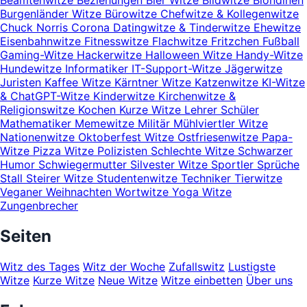
Beamtenwitze
Beziehungen
Bier Witze
Bildwitze
Blondinen
Burgenländer Witze
Bürowitze
Chefwitze & Kollegenwitze
Chuck Norris
Corona
Datingwitze & Tinderwitze
Ehewitze
Eisenbahnwitze
Fitnesswitze
Flachwitze
Fritzchen
Fußball
Gaming-Witze
Hackerwitze
Halloween Witze
Handy-Witze
Hundewitze
Informatiker
IT-Support-Witze
Jägerwitze
Juristen
Kaffee Witze
Kärntner Witze
Katzenwitze
KI-Witze
& ChatGPT-Witze
Kinderwitze
Kirchenwitze &
Religionswitze
Kochen
Kurze Witze
Lehrer Schüler
Mathematiker
Memewitze
Militär
Mühlviertler Witze
Nationenwitze
Oktoberfest Witze
Ostfriesenwitze
Papa-
Witze
Pizza Witze
Polizisten
Schlechte Witze
Schwarzer
Humor
Schwiegermutter
Silvester Witze
Sportler
Sprüche
Stall
Steirer Witze
Studentenwitze
Techniker
Tierwitze
Veganer
Weihnachten
Wortwitze
Yoga Witze
Zungenbrecher
Seiten
Witz des Tages
Witz der Woche
Zufallswitz
Lustigste
Witze
Kurze Witze
Neue Witze
Witze einbetten
Über uns