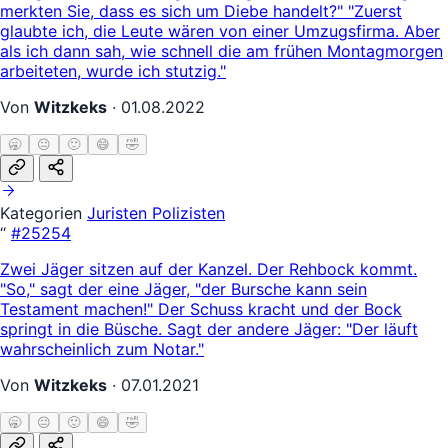
merkten Sie, dass es sich um Diebe handelt?" "Zuerst
glaubte ich, die Leute wären von einer Umzugsfirma. Aber
als ich dann sah, wie schnell die am frühen Montagmorgen
arbeiteten, wurde ich stutzig."
Von
Witzkeks
·
01.08.2022
🥱
😐
🙂
😄
🤣
Kategorien
Juristen
Polizisten
“
#25254
Zwei Jäger sitzen auf der Kanzel. Der Rehbock kommt.
"So," sagt der eine Jäger, "der Bursche kann sein
Testament machen!" Der Schuss kracht und der Bock
springt in die Büsche. Sagt der andere Jäger: "Der läuft
wahrscheinlich zum Notar."
Von
Witzkeks
·
07.01.2021
🥱
😐
🙂
😄
🤣