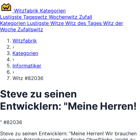
Witz
fabrik
Kategorien
Lustigste
Tageswitz
Wochenwitz
Zufall
Kategorien
Lustigste Witze
Witz des Tages
Witz der
Woche
Zufallswitz
Witzfabrik
›
Kategorien
›
Informatiker
›
Witz #82036
Steve zu seinen
Entwicklern: "Meine Herren!
“
#82036
Steve zu seinen Entwicklern: "Meine Herren! Wir brauchen
ein neues Betriebssystem, grafische Oberfläche, leicht zu