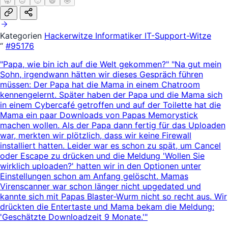
🥱
😐
🙂
😄
🤣
Kategorien
Hackerwitze
Informatiker
IT-Support-Witze
“
#95176
"Papa, wie bin ich auf die Welt gekommen?" "Na gut mein
Sohn, irgendwann hätten wir dieses Gespräch führen
müssen: Der Papa hat die Mama in einem Chatroom
kennengelernt. Später haben der Papa und die Mama sich
in einem Cybercafé getroffen und auf der Toilette hat die
Mama ein paar Downloads von Papas Memorystick
machen wollen. Als der Papa dann fertig für das Uploaden
war, merkten wir plötzlich, dass wir keine Firewall
installiert hatten. Leider war es schon zu spät, um Cancel
oder Escape zu drücken und die Meldung 'Wollen Sie
wirklich uploaden?' hatten wir in den Optionen unter
Einstellungen schon am Anfang gelöscht. Mamas
Virenscanner war schon länger nicht upgedated und
kannte sich mit Papas Blaster-Wurm nicht so recht aus. Wir
drückten die Entertaste und Mama bekam die Meldung:
'Geschätzte Downloadzeit 9 Monate.'"