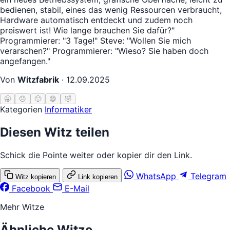
bedienen, stabil, eines das wenig Ressourcen verbraucht,
Hardware automatisch entdeckt und zudem noch
preiswert ist! Wie lange brauchen Sie dafür?"
Programmierer: "3 Tage!" Steve: "Wollen Sie mich
verarschen?" Programmierer: "Wieso? Sie haben doch
angefangen."
Von
Witzfabrik
·
12.09.2025
🥱
😐
🙂
😄
🤣
Kategorien
Informatiker
Diesen Witz teilen
Schick die Pointe weiter oder kopier dir den Link.
WhatsApp
Telegram
Witz kopieren
Link kopieren
Facebook
E-Mail
Mehr Witze
Ähnliche Witze