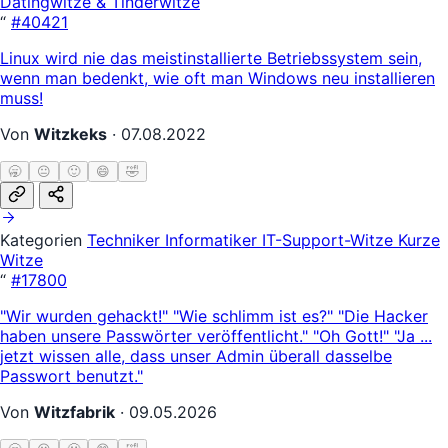
Datingwitze & Tinderwitze
“
#40421
Linux wird nie das meistinstallierte Betriebssystem sein,
wenn man bedenkt, wie oft man Windows neu installieren
muss!
Von
Witzkeks
·
07.08.2022
🥱
😐
🙂
😄
🤣
Kategorien
Techniker
Informatiker
IT-Support-Witze
Kurze
Witze
“
#17800
"Wir wurden gehackt!" "Wie schlimm ist es?" "Die Hacker
haben unsere Passwörter veröffentlicht." "Oh Gott!" "Ja ...
jetzt wissen alle, dass unser Admin überall dasselbe
Passwort benutzt."
Von
Witzfabrik
·
09.05.2026