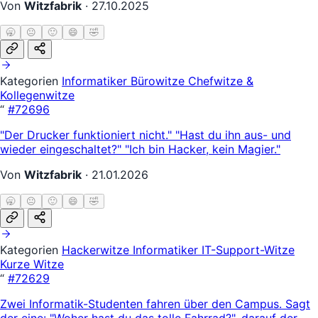
Von
Witzfabrik
·
27.10.2025
🥱
😐
🙂
😄
🤣
Kategorien
Informatiker
Bürowitze
Chefwitze &
Kollegenwitze
“
#72696
"Der Drucker funktioniert nicht." "Hast du ihn aus- und
wieder eingeschaltet?" "Ich bin Hacker, kein Magier."
Von
Witzfabrik
·
21.01.2026
🥱
😐
🙂
😄
🤣
Kategorien
Hackerwitze
Informatiker
IT-Support-Witze
Kurze Witze
“
#72629
Zwei Informatik-Studenten fahren über den Campus. Sagt
der eine: "Woher hast du das tolle Fahrrad?", darauf der