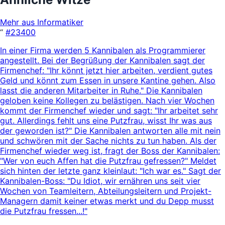
Mehr aus Informatiker
“
#23400
In einer Firma werden 5 Kannibalen als Programmierer
angestellt. Bei der Begrüßung der Kannibalen sagt der
Firmenchef: "Ihr könnt jetzt hier arbeiten, verdient gutes
Geld und könnt zum Essen in unsere Kantine gehen. Also
lasst die anderen Mitarbeiter in Ruhe." Die Kannibalen
geloben keine Kollegen zu belästigen. Nach vier Wochen
kommt der Firmenchef wieder und sagt: "Ihr arbeitet sehr
gut. Allerdings fehlt uns eine Putzfrau, wisst Ihr was aus
der geworden ist?" Die Kannibalen antworten alle mit nein
und schwören mit der Sache nichts zu tun haben. Als der
Firmenchef wieder weg ist, fragt der Boss der Kannibalen:
"Wer von euch Affen hat die Putzfrau gefressen?" Meldet
sich hinten der letzte ganz kleinlaut: "Ich war es." Sagt der
Kannibalen-Boss: "Du Idiot, wir ernähren uns seit vier
Wochen von Teamleitern, Abteilungsleitern und Projekt-
Managern damit keiner etwas merkt und du Depp musst
die Putzfrau fressen...!"