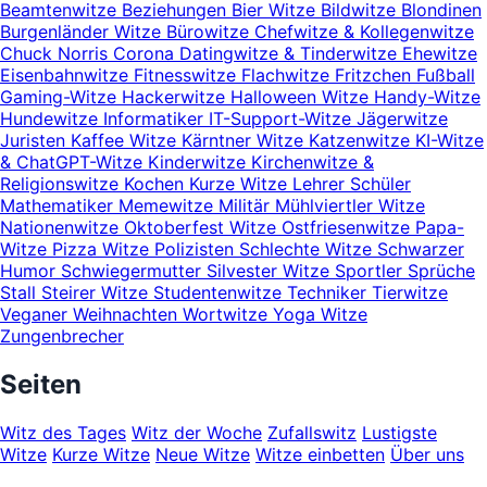
Beamtenwitze
Beziehungen
Bier Witze
Bildwitze
Blondinen
Burgenländer Witze
Bürowitze
Chefwitze & Kollegenwitze
Chuck Norris
Corona
Datingwitze & Tinderwitze
Ehewitze
Eisenbahnwitze
Fitnesswitze
Flachwitze
Fritzchen
Fußball
Gaming-Witze
Hackerwitze
Halloween Witze
Handy-Witze
Hundewitze
Informatiker
IT-Support-Witze
Jägerwitze
Juristen
Kaffee Witze
Kärntner Witze
Katzenwitze
KI-Witze
& ChatGPT-Witze
Kinderwitze
Kirchenwitze &
Religionswitze
Kochen
Kurze Witze
Lehrer Schüler
Mathematiker
Memewitze
Militär
Mühlviertler Witze
Nationenwitze
Oktoberfest Witze
Ostfriesenwitze
Papa-
Witze
Pizza Witze
Polizisten
Schlechte Witze
Schwarzer
Humor
Schwiegermutter
Silvester Witze
Sportler
Sprüche
Stall
Steirer Witze
Studentenwitze
Techniker
Tierwitze
Veganer
Weihnachten
Wortwitze
Yoga Witze
Zungenbrecher
Seiten
Witz des Tages
Witz der Woche
Zufallswitz
Lustigste
Witze
Kurze Witze
Neue Witze
Witze einbetten
Über uns