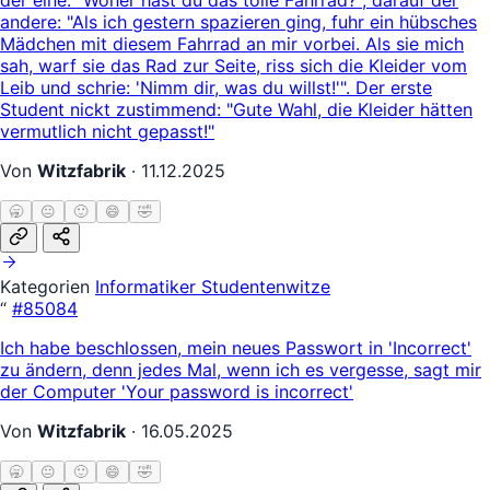
andere: "Als ich gestern spazieren ging, fuhr ein hübsches
Mädchen mit diesem Fahrrad an mir vorbei. Als sie mich
sah, warf sie das Rad zur Seite, riss sich die Kleider vom
Leib und schrie: 'Nimm dir, was du willst!'". Der erste
Student nickt zustimmend: "Gute Wahl, die Kleider hätten
vermutlich nicht gepasst!"
Von
Witzfabrik
·
11.12.2025
🥱
😐
🙂
😄
🤣
Kategorien
Informatiker
Studentenwitze
“
#85084
Ich habe beschlossen, mein neues Passwort in 'Incorrect'
zu ändern, denn jedes Mal, wenn ich es vergesse, sagt mir
der Computer 'Your password is incorrect'
Von
Witzfabrik
·
16.05.2025
🥱
😐
🙂
😄
🤣