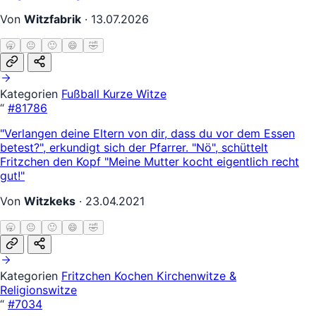
Von
Witzfabrik
·
13.07.2026
🥱
😐
🙂
😄
🤣
Kategorien
Fußball
Kurze Witze
“
#81786
"Verlangen deine Eltern von dir, dass du vor dem Essen
betest?", erkundigt sich der Pfarrer. "Nö", schüttelt
Fritzchen den Kopf "Meine Mutter kocht eigentlich recht
gut!"
Von
Witzkeks
·
23.04.2021
🥱
😐
🙂
😄
🤣
Kategorien
Fritzchen
Kochen
Kirchenwitze &
Religionswitze
“
#7034