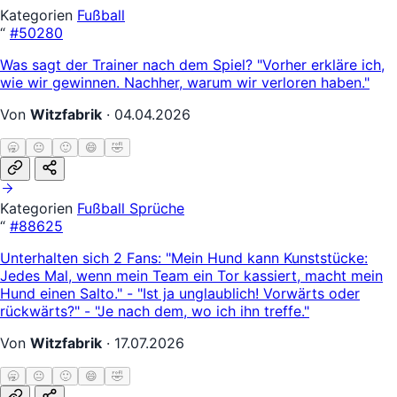
Kategorien
Fußball
“
#50280
Was sagt der Trainer nach dem Spiel? "Vorher erkläre ich,
wie wir gewinnen. Nachher, warum wir verloren haben."
Von
Witzfabrik
·
04.04.2026
🥱
😐
🙂
😄
🤣
Kategorien
Fußball
Sprüche
“
#88625
Unterhalten sich 2 Fans: "Mein Hund kann Kunststücke:
Jedes Mal, wenn mein Team ein Tor kassiert, macht mein
Hund einen Salto." - "Ist ja unglaublich! Vorwärts oder
rückwärts?" - "Je nach dem, wo ich ihn treffe."
Von
Witzfabrik
·
17.07.2026
🥱
😐
🙂
😄
🤣