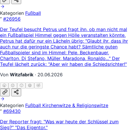
Kategorien
Fußball
“
#26956
Der Teufel besucht Petrus und fragt ihn, ob man nicht mal
ein Fußballspiel Himmel gegen Hölle veranstalten könnte.
Petrus hat dafür nur ein Lächeln übrig: "Glaubt ihr, dass ihr
auch nur die geringste Chance habt? Sämtliche guten
Fußballspieler sind im Himmel: Pele, Beckenbauer,
Charlton, Di Stefano, Müller, Maradona, Ronaldo..." Der
Teufel lächelt zurück: "Aber wir haben die Schiedsrichter!"
Von
Witzfabrik
·
20.06.2026
🥱
😐
🙂
😄
🤣
Kategorien
Fußball
Kirchenwitze & Religionswitze
“
#69430
Der Reporter fragt: "Was war heute der Schlüssel zum
Sieg?" "Das Eigentor."