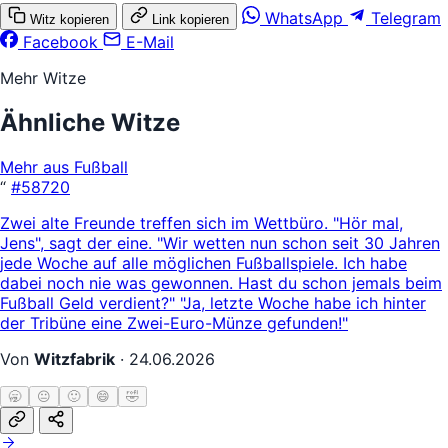
WhatsApp
Telegram
Witz kopieren
Link kopieren
Facebook
E-Mail
Mehr Witze
Ähnliche Witze
Mehr aus Fußball
“
#58720
Zwei alte Freunde treffen sich im Wettbüro. "Hör mal,
Jens", sagt der eine. "Wir wetten nun schon seit 30 Jahren
jede Woche auf alle möglichen Fußballspiele. Ich habe
dabei noch nie was gewonnen. Hast du schon jemals beim
Fußball Geld verdient?" "Ja, letzte Woche habe ich hinter
der Tribüne eine Zwei-Euro-Münze gefunden!"
Von
Witzfabrik
·
24.06.2026
🥱
😐
🙂
😄
🤣