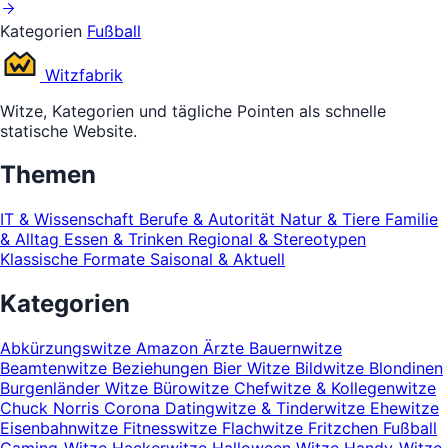
Kategorien
Fußball
Witz
fabrik
Witze, Kategorien und tägliche Pointen als schnelle
statische Website.
Themen
IT & Wissenschaft
Berufe & Autorität
Natur & Tiere
Familie
& Alltag
Essen & Trinken
Regional & Stereotypen
Klassische Formate
Saisonal & Aktuell
Kategorien
Abkürzungswitze
Amazon
Ärzte
Bauernwitze
Beamtenwitze
Beziehungen
Bier Witze
Bildwitze
Blondinen
Burgenländer Witze
Bürowitze
Chefwitze & Kollegenwitze
Chuck Norris
Corona
Datingwitze & Tinderwitze
Ehewitze
Eisenbahnwitze
Fitnesswitze
Flachwitze
Fritzchen
Fußball