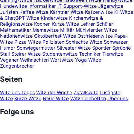
Gaming-Witze
Hackerwitze
Halloween Witze
Handy-Witze
Hundewitze
Informatiker
IT-Support-Witze
Jägerwitze
Juristen
Kaffee Witze
Kärntner Witze
Katzenwitze
KI-Witze
& ChatGPT-Witze
Kinderwitze
Kirchenwitze &
Religionswitze
Kochen
Kurze Witze
Lehrer Schüler
Mathematiker
Memewitze
Militär
Mühlviertler Witze
Nationenwitze
Oktoberfest Witze
Ostfriesenwitze
Papa-
Witze
Pizza Witze
Polizisten
Schlechte Witze
Schwarzer
Humor
Schwiegermutter
Silvester Witze
Sportler
Sprüche
Stall
Steirer Witze
Studentenwitze
Techniker
Tierwitze
Veganer
Weihnachten
Wortwitze
Yoga Witze
Zungenbrecher
Seiten
Witz des Tages
Witz der Woche
Zufallswitz
Lustigste
Witze
Kurze Witze
Neue Witze
Witze einbetten
Über uns
Folge uns