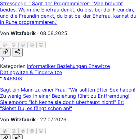
Stresspegel." Sagt der Programmierer: "Man braucht
beides. Wenn die Ehefrau denkt, du bist bei der Freundin,
und die Freundin denkt, du bist bei der Ehefrau, kannst du
in Ruhe programmieren."
Von
Witzfabrik
·
08.08.2025
🥱
😐
🙂
😄
🤣
Kategorien
Informatiker
Beziehungen
Ehewitze
Datingwitze & Tinderwitze
“
#46803
Sagt ein Mann zu einer Frau: "Wir sollten öfter Sex haben!
Zu wenig Sex in einer Beziehung führt zu Entfremdung!"
Sie empört: "Ich kenne sie doch überhaupt nicht!" Er:
"Siehst Du, es fängt schon an!"
Von
Witzfabrik
·
22.07.2026
🥱
😐
🙂
😄
🤣