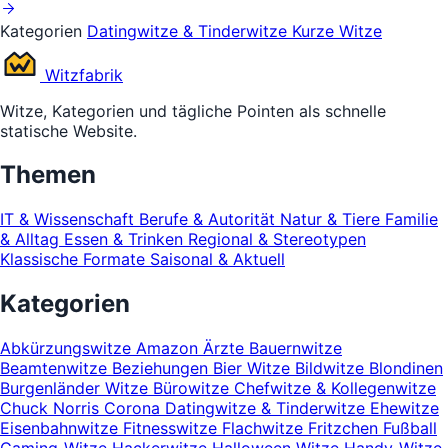
Kategorien
Datingwitze & Tinderwitze
Kurze Witze
Witz
fabrik
Witze, Kategorien und tägliche Pointen als schnelle
statische Website.
Themen
IT & Wissenschaft
Berufe & Autorität
Natur & Tiere
Familie
& Alltag
Essen & Trinken
Regional & Stereotypen
Klassische Formate
Saisonal & Aktuell
Kategorien
Abkürzungswitze
Amazon
Ärzte
Bauernwitze
Beamtenwitze
Beziehungen
Bier Witze
Bildwitze
Blondinen
Burgenländer Witze
Bürowitze
Chefwitze & Kollegenwitze
Chuck Norris
Corona
Datingwitze & Tinderwitze
Ehewitze
Eisenbahnwitze
Fitnesswitze
Flachwitze
Fritzchen
Fußball