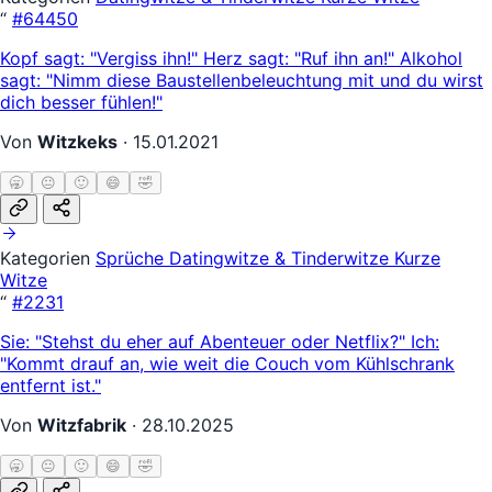
“
#64450
Kopf sagt: "Vergiss ihn!" Herz sagt: "Ruf ihn an!" Alkohol
sagt: "Nimm diese Baustellenbeleuchtung mit und du wirst
dich besser fühlen!"
Von
Witzkeks
·
15.01.2021
🥱
😐
🙂
😄
🤣
Kategorien
Sprüche
Datingwitze & Tinderwitze
Kurze
Witze
“
#2231
Sie: "Stehst du eher auf Abenteuer oder Netflix?" Ich:
"Kommt drauf an, wie weit die Couch vom Kühlschrank
entfernt ist."
Von
Witzfabrik
·
28.10.2025
🥱
😐
🙂
😄
🤣