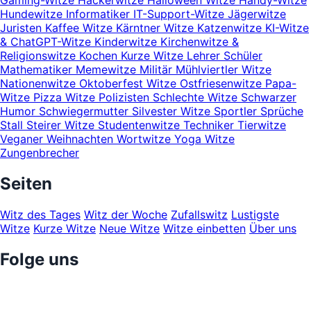
Gaming-Witze
Hackerwitze
Halloween Witze
Handy-Witze
Hundewitze
Informatiker
IT-Support-Witze
Jägerwitze
Juristen
Kaffee Witze
Kärntner Witze
Katzenwitze
KI-Witze
& ChatGPT-Witze
Kinderwitze
Kirchenwitze &
Religionswitze
Kochen
Kurze Witze
Lehrer Schüler
Mathematiker
Memewitze
Militär
Mühlviertler Witze
Nationenwitze
Oktoberfest Witze
Ostfriesenwitze
Papa-
Witze
Pizza Witze
Polizisten
Schlechte Witze
Schwarzer
Humor
Schwiegermutter
Silvester Witze
Sportler
Sprüche
Stall
Steirer Witze
Studentenwitze
Techniker
Tierwitze
Veganer
Weihnachten
Wortwitze
Yoga Witze
Zungenbrecher
Seiten
Witz des Tages
Witz der Woche
Zufallswitz
Lustigste
Witze
Kurze Witze
Neue Witze
Witze einbetten
Über uns
Folge uns