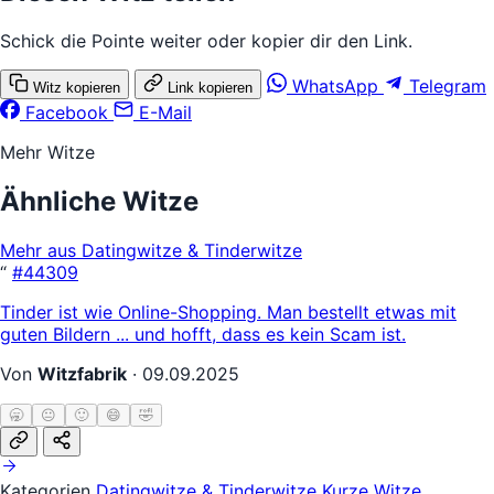
Schick die Pointe weiter oder kopier dir den Link.
WhatsApp
Telegram
Witz kopieren
Link kopieren
Facebook
E-Mail
Mehr Witze
Ähnliche Witze
Mehr aus Datingwitze & Tinderwitze
“
#44309
Tinder ist wie Online-Shopping. Man bestellt etwas mit
guten Bildern ... und hofft, dass es kein Scam ist.
Von
Witzfabrik
·
09.09.2025
🥱
😐
🙂
😄
🤣
Kategorien
Datingwitze & Tinderwitze
Kurze Witze